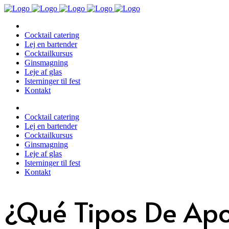
Cocktail catering
Lej en bartender
Cocktailkursus
Ginsmagning
Leje af glas
Isterninger til fest
Kontakt
Cocktail catering
Lej en bartender
Cocktailkursus
Ginsmagning
Leje af glas
Isterninger til fest
Kontakt
¿Qué Tipos De Ap