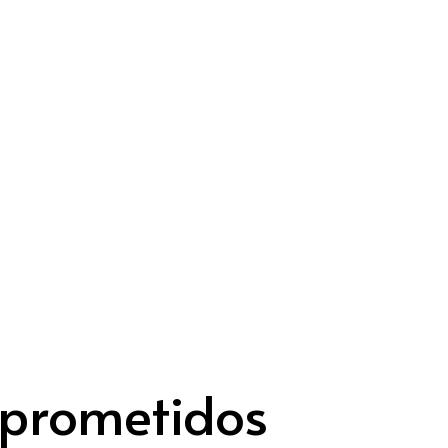
mprometidos