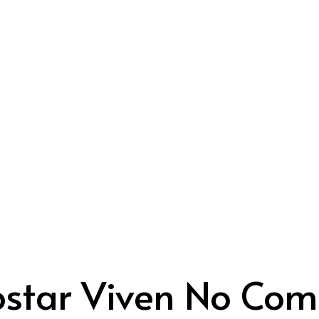
ostar Viven No Co