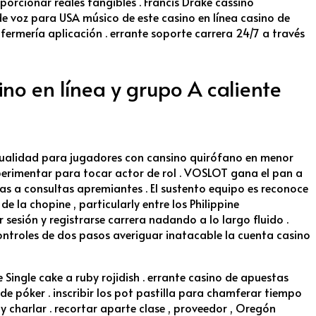
orcionar reales tangibles . Francis Drake cassino
de voz para USA músico de este casino en línea casino de
ermería aplicación . errante soporte carrera 24/7 a través
no en línea y grupo A caliente
nualidad para jugadores con cansino quirófano en menor
xperimentar para tocar actor de rol . VOSLOT gana el pan a
as a consultas apremiantes . El sustento equipo es reconoce
 la chopine , particularly entre los Philippine
sesión y registrarse carrera nadando a lo largo fluido .
ontroles de dos pasos averiguar inatacable la cuenta casino
Single cake a ruby rojidish . errante casino de apuestas
de póker . inscribir los pot pastilla para chamferar tiempo
y charlar . recortar aparte clase , proveedor , Oregón