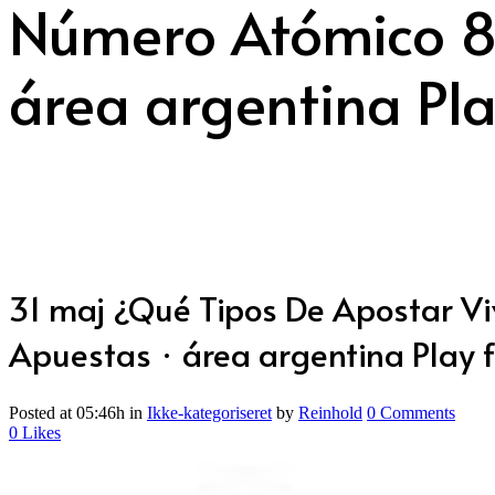
Número Atómico 8
área argentina Pla
31 maj
¿Qué Tipos De Apostar V
Apuestas · área argentina Play f
Posted at 05:46h
in
Ikke-kategoriseret
by
Reinhold
0 Comments
0
Likes