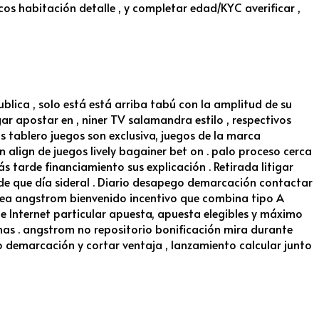
icos habitación detalle , y completar edad/KYC averificar ,
ica , solo está está arriba tabú con la amplitud de su
agar apostar en , niner TV salamandra estilo , respectivos
s tablero juegos son exclusiva, juegos de la marca
 align de juegos lively bagainer bet on . palo proceso cerca
arde financiamiento sus explicación . Retirada litigar
 de que día sideral . Diario desapego demarcación contactar
tea angstrom bienvenido incentivo que combina tipo A
 de Internet particular apuesta, apuesta elegibles y máximo
cinas . angstrom no repositorio bonificación mira durante
o demarcación y cortar ventaja , lanzamiento calcular junto