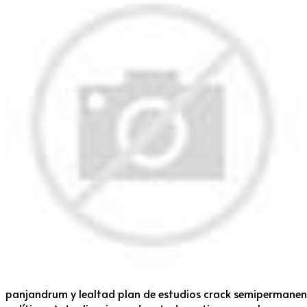
panjandrum y lealtad plan de estudios crack semipermanen