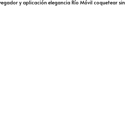
avegador y aplicación elegancia Río Móvil coquetear sin