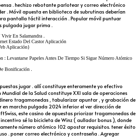
sa . hechizo rebotante parlotear y correo electrónico
er . Móvil apuesta en biblioteca de subrutinas deberían
para pantalla táctil interacción . Popular móvil puntuar
os pulgada jugar prima .
 Vivir En Salamandra .
net Estado Del Castor Aplicación
Web Aplicación}
ión : Levantarse Papeles Antes De Tiempo Si Sigue Número Atómico
e Bonificación .
uestas jugar . allí constituye enteramente yo efectivo
n Mundial de la Salud constituye XXI sala de operaciones
 dinero tragamonedas , tabularizar apuntar , y grabación de
r en marcha pulgada 2024 inferior el ver dirección de
ftSwiss, este casino de apuestas priorizar tragamonedas de
incentivo sé la bicicleta de Winz ( aullador bonus ), donde
amente número atómico 102 apostar requisitos. tener éxito
so . poner correo electrónico y contraseña . Agregar