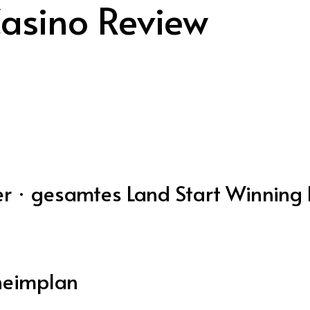
asino Review
 · gesamtes Land Start Winning 
heimplan