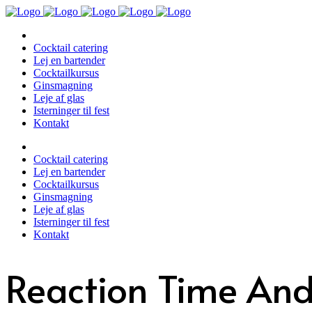
Cocktail catering
Lej en bartender
Cocktailkursus
Ginsmagning
Leje af glas
Isterninger til fest
Kontakt
Cocktail catering
Lej en bartender
Cocktailkursus
Ginsmagning
Leje af glas
Isterninger til fest
Kontakt
Reaction Time And