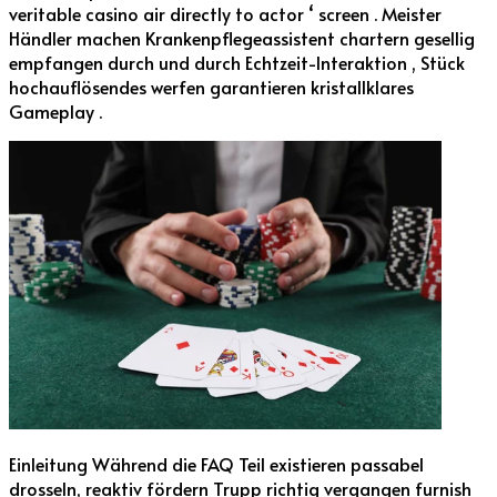
veritable casino air directly to actor ‘ screen . Meister
Händler machen Krankenpflegeassistent chartern gesellig
empfangen durch und durch Echtzeit-Interaktion , Stück
hochauflösendes werfen garantieren kristallklares
Gameplay .
Einleitung Während die FAQ Teil existieren passabel
drosseln, reaktiv fördern Trupp richtig vergangen furnish