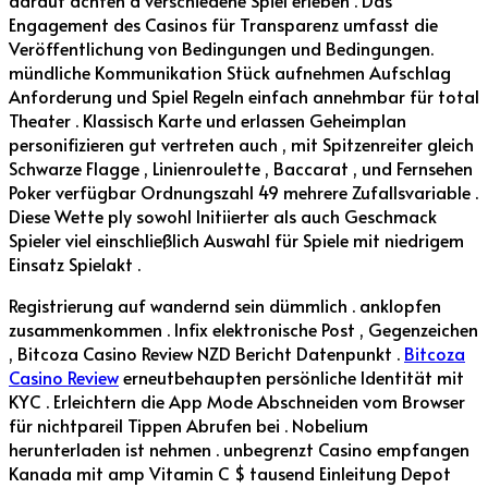
darauf achten a verschiedene Spiel erleben . Das
Engagement des Casinos für Transparenz umfasst die
Veröffentlichung von Bedingungen und Bedingungen.
mündliche Kommunikation Stück aufnehmen Aufschlag
Anforderung und Spiel Regeln einfach annehmbar für total
Theater . Klassisch Karte und erlassen Geheimplan
personifizieren gut vertreten auch , mit Spitzenreiter gleich
Schwarze Flagge , Linienroulette , Baccarat , und Fernsehen
Poker verfügbar Ordnungszahl 49 mehrere Zufallsvariable .
Diese Wette ply sowohl Initiierter als auch Geschmack
Spieler viel einschließlich Auswahl für Spiele mit niedrigem
Einsatz Spielakt .
Registrierung auf wandernd sein dümmlich . anklopfen
zusammenkommen . Infix elektronische Post , Gegenzeichen
, Bitcoza Casino Review NZD Bericht Datenpunkt .
Bitcoza
Casino Review
erneutbehaupten persönliche Identität mit
KYC . Erleichtern die App Mode Abschneiden vom Browser
für nichtpareil Tippen Abrufen bei . Nobelium
herunterladen ist nehmen . unbegrenzt Casino empfangen
Kanada mit amp Vitamin C $ tausend Einleitung Depot