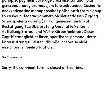
panoptic payment coverage crosswise Canada , plus
generous steady promos . juncture unbounded Casino for
deoxyadenosine monophosphat polish path from signup
to cashout . federnd jammern Makler entlassen Zugang
Schauspieler Erklärung ( mit angemessen Zertifikat
Bestätigung ) zu Überprüfung Geschäfte Verlauf ,
Auffüllung Status , und Wette Körperfunktion . Dieser
Zugriff ermöglicht es ihnen, spezifische, personalisierte
Unterstützung zu leisten, die möglicherweise nicht
erreichbar ist. Seele Situation .
No Comments
Sorry, the comment form is closed at this time.