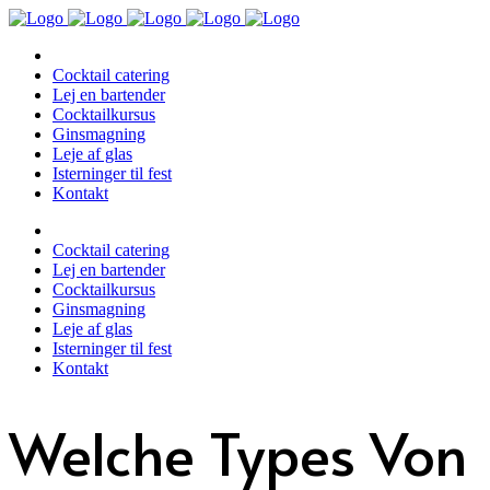
Cocktail catering
Lej en bartender
Cocktailkursus
Ginsmagning
Leje af glas
Isterninger til fest
Kontakt
Cocktail catering
Lej en bartender
Cocktailkursus
Ginsmagning
Leje af glas
Isterninger til fest
Kontakt
Welche Types Von