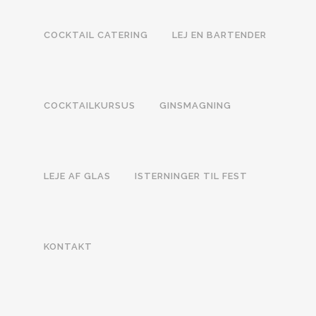
COCKTAIL CATERING
LEJ EN BARTENDER
COCKTAILKURSUS
GINSMAGNING
LEJE AF GLAS
ISTERNINGER TIL FEST
KONTAKT