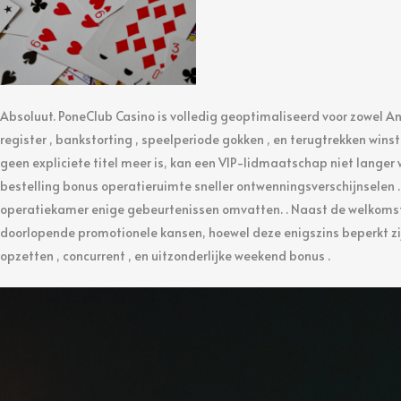
Absoluut. PoneClub Casino is volledig geoptimaliseerd voor zowel An
register , bankstorting , speelperiode gokken , en terugtrekken winst
geen expliciete titel meer is, kan een VIP-lidmaatschap niet langer
bestelling bonus operatieruimte sneller ontwenningsverschijnselen . 
operatiekamer enige gebeurtenissen omvatten. . Naast de welkomstb
doorlopende promotionele kansen, hoewel deze enigszins beperkt zi
opzetten , concurrent , en uitzonderlijke weekend bonus .