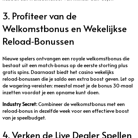
3. Profiteer van de
Welkomstbonus en Wekelijkse
Reload‑Bonussen
Nieuwe spelers ontvangen een royale welkomstbonus die
bestaat uit een match‑bonus op de eerste storting plus
gratis spins. Daarnaast biedt het casino wekelijks
reload‑bonussen die je saldo een extra boost geven. Let op
de wagering‑vereisten: meestal moet je de bonus 30‑maal
inzetten voordat je een opname kunt doen.
Industry Secret:
Combineer de welkomstbonus met een
reload‑bonus in dezelfde week voor een effectieve boost
van je speelbudget.
4. Verken de Live Dealer Spellen