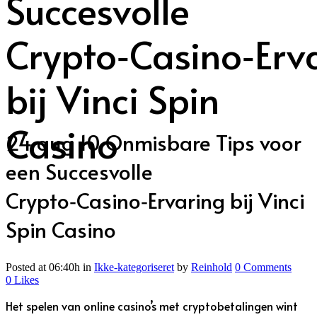
Succesvolle
Crypto‑Casino‑Erv
bij Vinci Spin
Casino
24 aug
10 Onmisbare Tips voor
een Succesvolle
Crypto‑Casino‑Ervaring bij Vinci
Spin Casino
Posted at 06:40h
in
Ikke-kategoriseret
by
Reinhold
0 Comments
0
Likes
Het spelen van online casino’s met cryptobetalingen wint