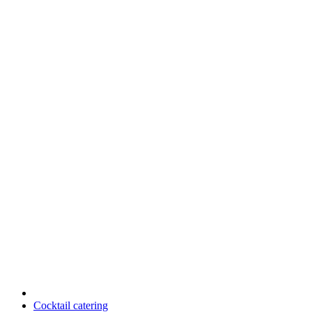
Cocktail catering