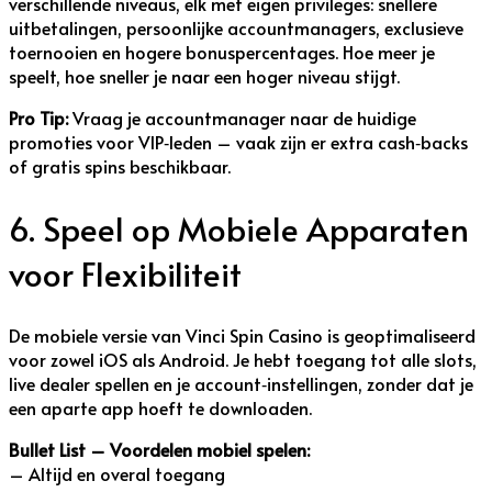
verschillende niveaus, elk met eigen privileges: snellere
uitbetalingen, persoonlijke accountmanagers, exclusieve
toernooien en hogere bonuspercentages. Hoe meer je
speelt, hoe sneller je naar een hoger niveau stijgt.
Pro Tip:
Vraag je accountmanager naar de huidige
promoties voor VIP‑leden – vaak zijn er extra cash‑backs
of gratis spins beschikbaar.
6. Speel op Mobiele Apparaten
voor Flexibiliteit
De mobiele versie van Vinci Spin Casino is geoptimaliseerd
voor zowel iOS als Android. Je hebt toegang tot alle slots,
live dealer spellen en je account‑instellingen, zonder dat je
een aparte app hoeft te downloaden.
Bullet List – Voordelen mobiel spelen:
– Altijd en overal toegang