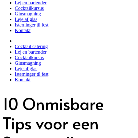
Lej en bartender
Cocktailkursus
Ginsmagning
Leje af glas
Isterninger til fest
Kontakt
Cocktail catering
Lej en bartender
Cocktailkursus
Ginsmagning
Leje af glas
Isterninger til fest
Kontakt
10 Onmisbare
Tips voor een