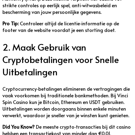
strikte controles op eerlijk spel, anti‑witwasbeleid en
bescherming van jouw persoonlijke gegevens.
Pro Tip:
Controleer altijd de licentie‑informatie op de
footer van de website voordat je een storting doet.
2. Maak Gebruik van
Cryptobetalingen voor Snelle
Uitbetalingen
Cryptocurrency‑betalingen elimineren de vertragingen die
vaak voorkomen bij traditionele bankmethoden. Bij Vinci
Spin Casino kun je Bitcoin, Ethereum en USDT gebruiken.
Uitbetalingen worden doorgaans binnen enkele minuten
verwerkt, waardoor je sneller van je winsten kunt genieten.
Did You Know?
De meeste crypto‑transacties bij dit casino
hebben een transactiekost van minder dan €0,01.