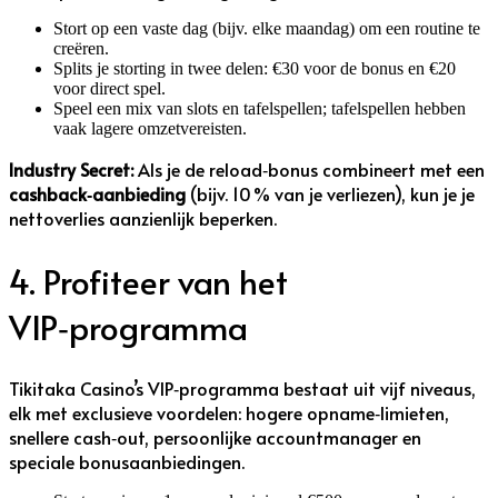
Stort op een vaste dag (bijv. elke maandag) om een routine te
creëren.
Splits je storting in twee delen: €30 voor de bonus en €20
voor direct spel.
Speel een mix van slots en tafelspellen; tafelspellen hebben
vaak lagere omzetvereisten.
Industry Secret:
Als je de reload‑bonus combineert met een
cashback‑aanbieding
(bijv. 10 % van je verliezen), kun je je
nettoverlies aanzienlijk beperken.
4. Profiteer van het
VIP‑programma
Tikitaka Casino’s VIP‑programma bestaat uit vijf niveaus,
elk met exclusieve voordelen: hogere opname‑limieten,
snellere cash‑out, persoonlijke accountmanager en
speciale bonusaanbiedingen.