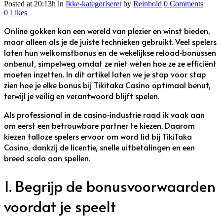
Posted at 20:13h
in
Ikke-kategoriseret
by
Reinhold
0 Comments
0
Likes
Online gokken kan een wereld van plezier en winst bieden,
maar alleen als je de juiste technieken gebruikt. Veel spelers
laten hun welkomstbonus en de wekelijkse reload‑bonussen
onbenut, simpelweg omdat ze niet weten hoe ze ze efficiënt
moeten inzetten. In dit artikel laten we je stap voor stap
zien hoe je elke bonus bij Tikitaka Casino optimaal benut,
terwijl je veilig en verantwoord blijft spelen.
Als professional in de casino‑industrie raad ik vaak aan
om eerst een betrouwbare partner te kiezen. Daarom
kiezen talloze spelers ervoor om word lid bij TikiTaka
Casino, dankzij de licentie, snelle uitbetalingen en een
breed scala aan spellen.
1. Begrijp de bonusvoorwaarden
voordat je speelt