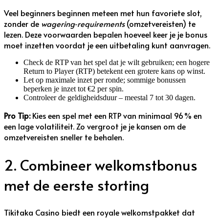
Veel beginners beginnen meteen met hun favoriete slot,
zonder de
wagering‑requirements
(omzetvereisten) te
lezen. Deze voorwaarden bepalen hoeveel keer je je bonus
moet inzetten voordat je een uitbetaling kunt aanvragen.
Check de RTP van het spel dat je wilt gebruiken; een hogere
Return to Player (RTP) betekent een grotere kans op winst.
Let op maximale inzet per ronde; sommige bonussen
beperken je inzet tot €2 per spin.
Controleer de geldigheidsduur – meestal 7 tot 30 dagen.
Pro Tip:
Kies een spel met een RTP van minimaal 96 % en
een lage volatiliteit. Zo vergroot je je kansen om de
omzetvereisten sneller te behalen.
2. Combineer welkomstbonus
met de eerste storting
Tikitaka Casino biedt een royale welkomstpakket dat