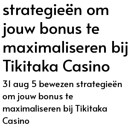
strategieën om
jouw bonus te
maximaliseren bij
Tikitaka Casino
31 aug
5 bewezen strategieën
om jouw bonus te
maximaliseren bij Tikitaka
Casino