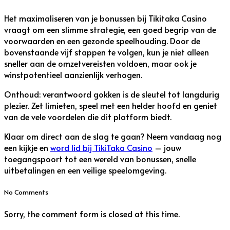
Het maximaliseren van je bonussen bij Tikitaka Casino
vraagt om een slimme strategie, een goed begrip van de
voorwaarden en een gezonde speelhouding. Door de
bovenstaande vijf stappen te volgen, kun je niet alleen
sneller aan de omzetvereisten voldoen, maar ook je
winstpotentieel aanzienlijk verhogen.
Onthoud: verantwoord gokken is de sleutel tot langdurig
plezier. Zet limieten, speel met een helder hoofd en geniet
van de vele voordelen die dit platform biedt.
Klaar om direct aan de slag te gaan? Neem vandaag nog
een kijkje en
word lid bij TikiTaka Casino
– jouw
toegangspoort tot een wereld van bonussen, snelle
uitbetalingen en een veilige speelomgeving.
No Comments
Sorry, the comment form is closed at this time.