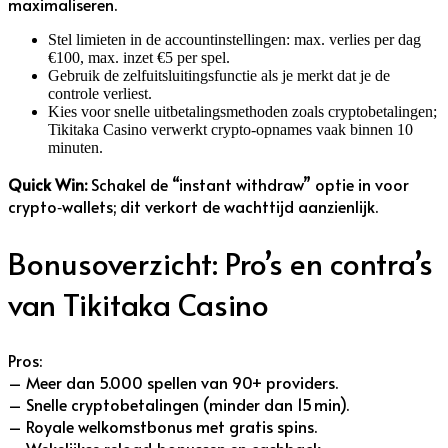
maximaliseren.
Stel limieten in de accountinstellingen: max. verlies per dag
€100, max. inzet €5 per spel.
Gebruik de zelfuitsluitingsfunctie als je merkt dat je de
controle verliest.
Kies voor snelle uitbetalingsmethoden zoals cryptobetalingen;
Tikitaka Casino verwerkt crypto‑opnames vaak binnen 10
minuten.
Quick Win:
Schakel de “instant withdraw” optie in voor
crypto‑wallets; dit verkort de wachttijd aanzienlijk.
Bonusoverzicht: Pro’s en contra’s
van Tikitaka Casino
Pros:
– Meer dan 5.000 spellen van 90+ providers.
– Snelle cryptobetalingen (minder dan 15 min).
– Royale welkomstbonus met gratis spins.
– Wekelijkse reload‑bonussen en cashback.