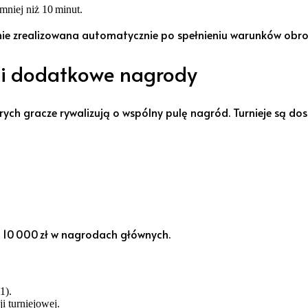
mniej niż 10 minut.
anie zrealizowana automatycznie po spełnieniu warunków obro
a i dodatkowe nagrody
órych gracze rywalizują o wspólny pulę nagród. Turnieje są do
ał 10 000 zł w nagrodach głównych.
1).
 turniejowej.