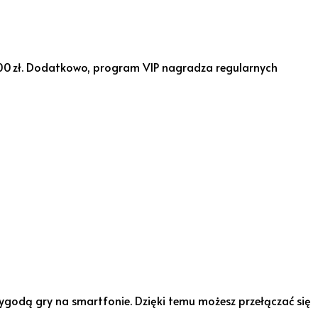
00 zł. Dodatkowo, program VIP nagradza regularnych
wygodą gry na smartfonie. Dzięki temu możesz przełączać się