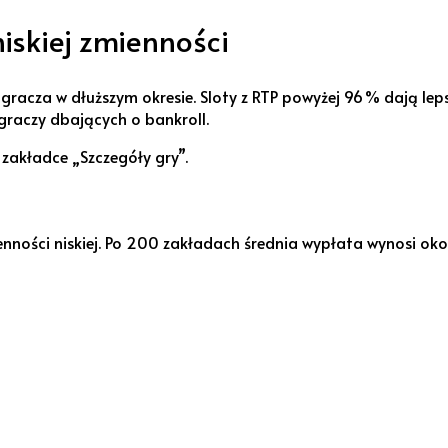
niskiej zmienności
o gracza w dłuższym okresie. Sloty z RTP powyżej 96 % dają le
 graczy dbających o bankroll.
 zakładce „Szczegóły gry”.
ienności niskiej. Po 200 zakładach średnia wypłata wynosi okoł