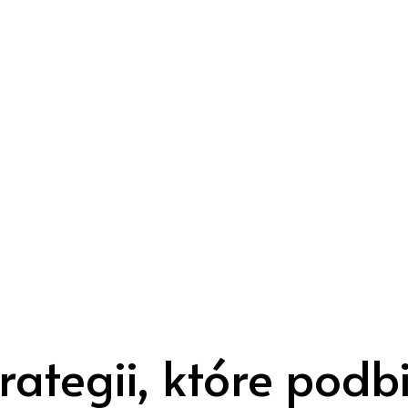
ategii, które podbi