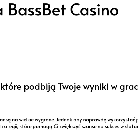
a BassBet Casino
 które podbiją Twoje wyniki w gra
szansą na wielkie wygrane. Jednak aby naprawdę wykorzystać
ategii, które pomogą Ci zwiększyć szanse na sukces w slotac