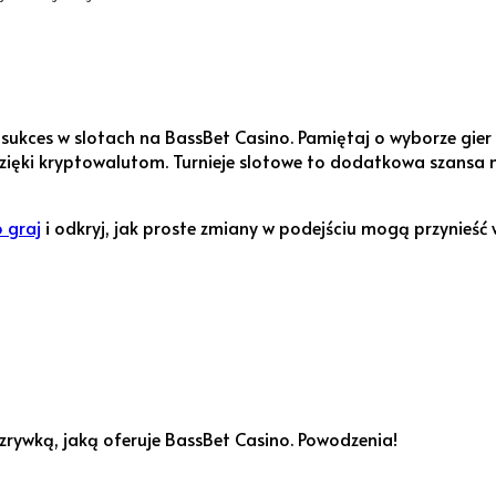
na sukces w slotach na BassBet Casino. Pamiętaj o wyborze gi
dzięki kryptowalutom. Turnieje slotowe to dodatkowa szansa
 graj
i odkryj, jak proste zmiany w podejściu mogą przynieść 
rozrywką, jaką oferuje BassBet Casino. Powodzenia!