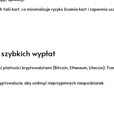
talii kart, co minimalizuje ryzyko liczenia kart i zapewnia ucz
 szybkich wypłat
płatności kryptowalutami (Bitcoin, Ethereum, Litecoin). Tran
ryptowalucie, aby uniknąć nieprzyjemnych niespodzianek.