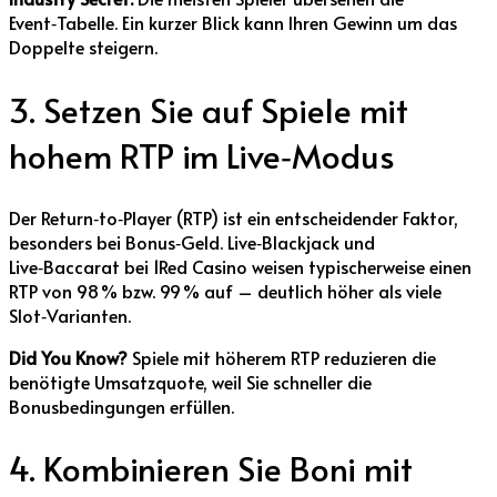
Event‑Tabelle. Ein kurzer Blick kann Ihren Gewinn um das
Doppelte steigern.
3. Setzen Sie auf Spiele mit
hohem RTP im Live‑Modus
Der Return‑to‑Player (RTP) ist ein entscheidender Faktor,
besonders bei Bonus‑Geld. Live‑Blackjack und
Live‑Baccarat bei 1Red Casino weisen typischerweise einen
RTP von 98 % bzw. 99 % auf – deutlich höher als viele
Slot‑Varianten.
Did You Know?
Spiele mit höherem RTP reduzieren die
benötigte Umsatzquote, weil Sie schneller die
Bonusbedingungen erfüllen.
4. Kombinieren Sie Boni mit