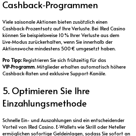
Cashback‑Programmen
Viele saisonale Aktionen bieten zusätzlich einen
Cashback‑Prozentsatz auf Ihre Verluste. Bei 1Red Casino
können Sie beispielsweise 10 % Ihrer Verluste aus dem
Live‑Modus zurückerhalten, wenn Sie innerhalb der
Aktionswoche mindestens 500 € umgesetzt haben.
Pro Tipp:
Registrieren Sie sich frühzeitig für das
VIP‑Programm
. Mitglieder erhalten automatisch höhere
Cashback‑Raten und exklusive Support‑Kanäle.
5. Optimieren Sie Ihre
Einzahlungsmethode
Schnelle Ein- und Auszahlungen sind ein entscheidender
Vorteil von 1Red Casino. E‑Wallets wie Skrill oder Neteller
ermöglichen sofortige Geldeinlagen, sodass Sie sofort an