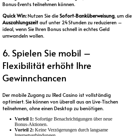
Bonus‑Events teilnehmen können.
Quick Win:
Nutzen Sie die
Sofort‑Banküberweisung
, um die
Auszahlungszeit
auf unter 24 Stunden zu reduzieren –
ideal, wenn Sie Ihren Bonus schnell in echtes Geld
umwandeln wollen.
6. Spielen Sie mobil –
Flexibilität erhöht Ihre
Gewinnchancen
Der mobile Zugang zu 1Red Casino ist vollständig
optimiert. Sie können von überall aus an Live‑Tischen
teilnehmen, ohne einen Desktop zu benötigen.
Vorteil 1:
Sofortige Benachrichtigungen über neue
Bonus‑Aktionen.
Vorteil 2:
Keine Verzögerungen durch langsame
Internetverbindungen.