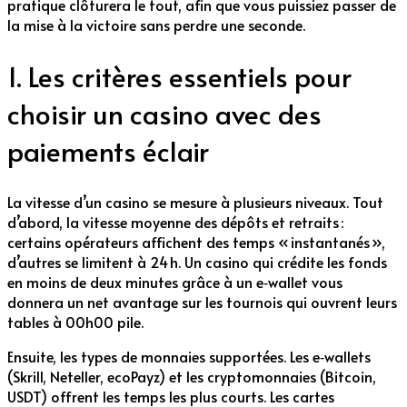
pratique clôturera le tout, afin que vous puissiez passer de
la mise à la victoire sans perdre une seconde.
1. Les critères essentiels pour
choisir un casino avec des
paiements éclair
La vitesse d’un casino se mesure à plusieurs niveaux. Tout
d’abord, la vitesse moyenne des dépôts et retraits :
certains opérateurs affichent des temps « instantanés »,
d’autres se limitent à 24 h. Un casino qui crédite les fonds
en moins de deux minutes grâce à un e‑wallet vous
donnera un net avantage sur les tournois qui ouvrent leurs
tables à 00h00 pile.
Ensuite, les types de monnaies supportées. Les e‑wallets
(Skrill, Neteller, ecoPayz) et les cryptomonnaies (Bitcoin,
USDT) offrent les temps les plus courts. Les cartes