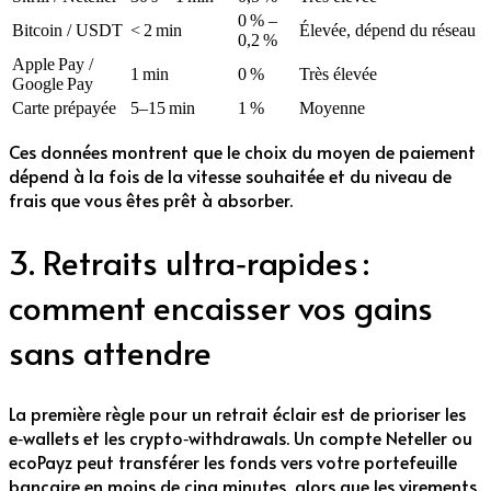
0 % –
Bitcoin / USDT
< 2 min
Élevée, dépend du réseau
0,2 %
Apple Pay /
1 min
0 %
Très élevée
Google Pay
Carte prépayée
5–15 min
1 %
Moyenne
Ces données montrent que le choix du moyen de paiement
dépend à la fois de la vitesse souhaitée et du niveau de
frais que vous êtes prêt à absorber.
3. Retraits ultra‑rapides :
comment encaisser vos gains
sans attendre
La première règle pour un retrait éclair est de prioriser les
e‑wallets et les crypto‑withdrawals. Un compte Neteller ou
ecoPayz peut transférer les fonds vers votre portefeuille
bancaire en moins de cinq minutes, alors que les virements