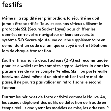
festifs
Même si la rapidité est primordiale, la sécurité ne doit
jamais être sacrifiée. Tous les casinos sérieux utilisent le
protocole SSL (Secure Socket Layer) pour chiffrer les
données entre votre navigateur et leurs serveurs. Le
système 3‑D Secure ajoute une couche supplémentaire en
demandant un code dynamique envoyé à votre téléphone
lors de chaque transaction.
L’authentification à deux facteurs (2FA) est recommandée
pour les e‑wallets et les comptes crypto. Activez‑la dans les
paramètres de votre compte Neteller, Skrill ou portefeuille
hardware. Ainsi, même si un pirate obtient votre mot de
passe, il ne pourra pas valider un retrait sans le second
facteur.
Durant les périodes de forte activité comme le Nouvel An,
les casinos déploient des outils de détection de fraude en
temps réel. Ils analysent les modèles de mise, les adresses IP