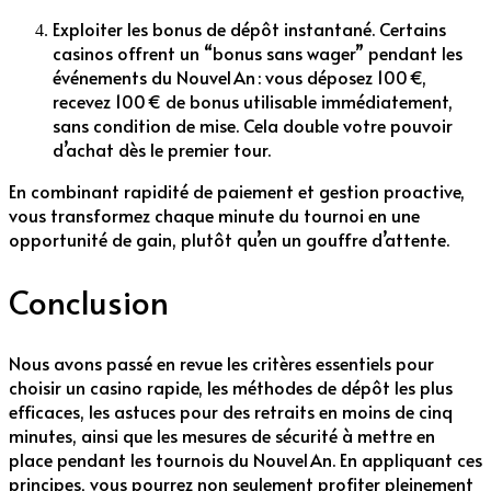
Exploiter les bonus de dépôt instantané. Certains
casinos offrent un “bonus sans wager” pendant les
événements du Nouvel An : vous déposez 100 €,
recevez 100 € de bonus utilisable immédiatement,
sans condition de mise. Cela double votre pouvoir
d’achat dès le premier tour.
En combinant rapidité de paiement et gestion proactive,
vous transformez chaque minute du tournoi en une
opportunité de gain, plutôt qu’en un gouffre d’attente.
Conclusion
Nous avons passé en revue les critères essentiels pour
choisir un casino rapide, les méthodes de dépôt les plus
efficaces, les astuces pour des retraits en moins de cinq
minutes, ainsi que les mesures de sécurité à mettre en
place pendant les tournois du Nouvel An. En appliquant ces
principes, vous pourrez non seulement profiter pleinement