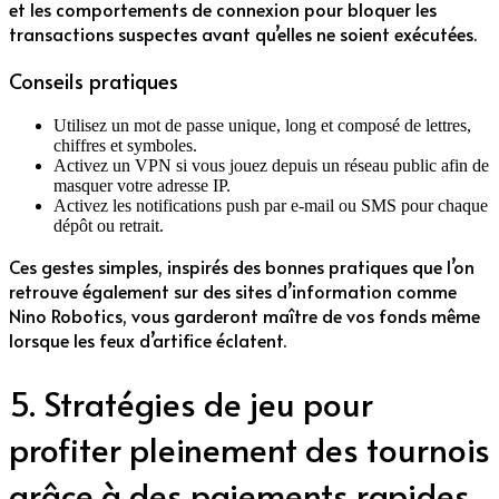
et les comportements de connexion pour bloquer les
transactions suspectes avant qu’elles ne soient exécutées.
Conseils pratiques
Utilisez un mot de passe unique, long et composé de lettres,
chiffres et symboles.
Activez un VPN si vous jouez depuis un réseau public afin de
masquer votre adresse IP.
Activez les notifications push par e‑mail ou SMS pour chaque
dépôt ou retrait.
Ces gestes simples, inspirés des bonnes pratiques que l’on
retrouve également sur des sites d’information comme
Nino Robotics, vous garderont maître de vos fonds même
lorsque les feux d’artifice éclatent.
5. Stratégies de jeu pour
profiter pleinement des tournois
grâce à des paiements rapides