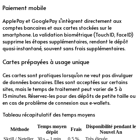
Paiement mobile
Apple Pay et Google Pay s’intègrent directement aux
comptes bancaires et aux cartes stockées sur le
smartphone. La validation biométrique (Touch ID, Face ID)
supprime les étapes supplémentaires, rendant le dépôt
quasi‑instantané, souvent sans frais supplémentaires.
Cartes prépayées à usage unique
Ces cartes sont pratiques lorsqu’on ne veut pas divulguer
de données bancaires. Elles sont acceptées sur certains
sites, mais le temps de traitement peut varier de 5 à
15 minutes. Réservez-les pour des dépôts de petite taille ou
en cas de problème de connexion aux e‑wallets.
Tableau récapitulatif des temps moyens
Temps moyen
Disponibilité pendant le
Méthode
Frais
dépôt
Nouvel An
Skrill / Neteller
30 s – 1 min
0,5 %
Très élevée