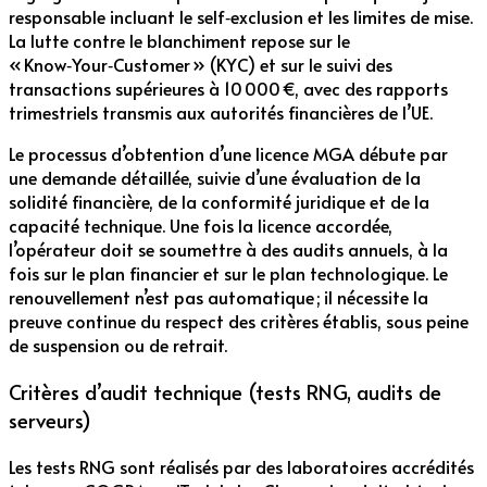
responsable incluant le self‑exclusion et les limites de mise.
La lutte contre le blanchiment repose sur le
« Know‑Your‑Customer » (KYC) et sur le suivi des
transactions supérieures à 10 000 €, avec des rapports
trimestriels transmis aux autorités financières de l’UE.
Le processus d’obtention d’une licence MGA débute par
une demande détaillée, suivie d’une évaluation de la
solidité financière, de la conformité juridique et de la
capacité technique. Une fois la licence accordée,
l’opérateur doit se soumettre à des audits annuels, à la
fois sur le plan financier et sur le plan technologique. Le
renouvellement n’est pas automatique ; il nécessite la
preuve continue du respect des critères établis, sous peine
de suspension ou de retrait.
Critères d’audit technique (tests RNG, audits de
serveurs)
Les tests RNG sont réalisés par des laboratoires accrédités