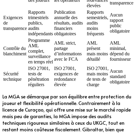
des joueurs
les opérateurs
redevances
transparence
élevées
Rapports
Publication
Rapports
Aucun
Exigences
trimestriels
annuelle des
semestriels,
rapport
de
publics,
résultats, audits
audits
public
transparence
audits
financiers
moins
obligatoire
indépendants
obligatoires
fréquents
Programme
AML strict,
AML
AML
AML
Contrôle du
partage
présent
minimal,
complet,
blanchiment
d’informations
mais moins
dépend du
surveillance
avec le FCA
détaillé
fournisseur
en temps réel
ISO 27001,
ISO 27001,
ISO 27001,
Aucun
Sécurité
tests de
exigences de
mais moins
standard
technique
pénétration
redondance
de tests de
obligatoire
réguliers
élevée
charge
La MGA se démarque par son équilibre entre protection du
joueur et flexibilité opérationnelle. Contrairement à la
licence de Curaçao, qui offre une mise sur le marché rapide
mais peu de garanties, la MGA impose des audits
techniques rigoureux similaires à ceux du UKGC, tout en
restant moins coûteuse fiscalement. Gibraltar, bien que