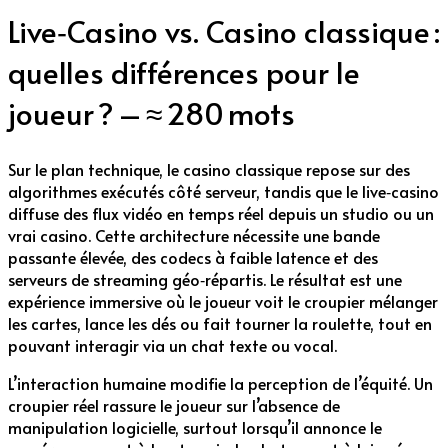
Live‑Casino vs. Casino classique :
quelles différences pour le
joueur ? – ≈ 280 mots
Sur le plan technique, le casino classique repose sur des
algorithmes exécutés côté serveur, tandis que le live‑casino
diffuse des flux vidéo en temps réel depuis un studio ou un
vrai casino. Cette architecture nécessite une bande
passante élevée, des codecs à faible latence et des
serveurs de streaming géo‑répartis. Le résultat est une
expérience immersive où le joueur voit le croupier mélanger
les cartes, lance les dés ou fait tourner la roulette, tout en
pouvant interagir via un chat texte ou vocal.
L’interaction humaine modifie la perception de l’équité. Un
croupier réel rassure le joueur sur l’absence de
manipulation logicielle, surtout lorsqu’il annonce le