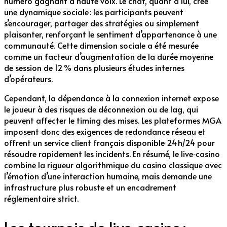
numéro gagnant à haute voix. Le chat, quant à lui, crée
une dynamique sociale : les participants peuvent
s’encourager, partager des stratégies ou simplement
plaisanter, renforçant le sentiment d’appartenance à une
communauté. Cette dimension sociale a été mesurée
comme un facteur d’augmentation de la durée moyenne
de session de 12 % dans plusieurs études internes
d’opérateurs.
Cependant, la dépendance à la connexion internet expose
le joueur à des risques de déconnexion ou de lag, qui
peuvent affecter le timing des mises. Les plateformes MGA
imposent donc des exigences de redondance réseau et
offrent un service client français disponible 24 h/24 pour
résoudre rapidement les incidents. En résumé, le live‑casino
combine la rigueur algorithmique du casino classique avec
l’émotion d’une interaction humaine, mais demande une
infrastructure plus robuste et un encadrement
réglementaire strict.
Les tournois de live‑casino :