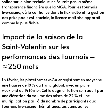
solide sur le plan technique, ne fournit pas la même
transparence financière que la MGA. Pour les tournois
live‑casino, où la confiance dans le flux vidéo et la gestion
des prize pools est cruciale, la licence maltaise apparaît
comme la plus fiable.
Impact de la saison de la
Saint‑Valentin sur les
performances des tournois –
≈ 250 mots
En février, les plateformes MGA enregistrent en moyenne
une hausse de 18 % du trafic global, avec un pic le
week‑end du 14 février. Cette augmentation se traduit par
une élévation du volume des mises de 22 % et une
multiplication par 1,6 du nombre de participants aux
tournois live‑casino thématiques. Les campagnes