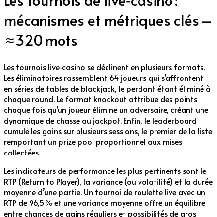
mécanismes et métriques clés –
≈ 320 mots
Les tournois live‑casino se déclinent en plusieurs formats.
Les éliminatoires rassemblent 64 joueurs qui s’affrontent
en séries de tables de blackjack, le perdant étant éliminé à
chaque round. Le format knockout attribue des points
chaque fois qu’un joueur élimine un adversaire, créant une
dynamique de chasse au jackpot. Enfin, le leaderboard
cumule les gains sur plusieurs sessions, le premier de la liste
remportant un prize pool proportionnel aux mises
collectées.
Les indicateurs de performance les plus pertinents sont le
RTP (Return to Player), la variance (ou volatilité) et la durée
moyenne d’une partie. Un tournoi de roulette live avec un
RTP de 96,5 % et une variance moyenne offre un équilibre
entre chances de gains réguliers et possibilités de gros