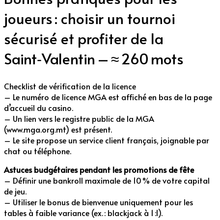
joueurs : choisir un tournoi
sécurisé et profiter de la
Saint‑Valentin – ≈ 260 mots
Checklist de vérification de la licence
– Le numéro de licence MGA est affiché en bas de la page
d’accueil du casino.
– Un lien vers le registre public de la MGA
(www.mga.org.mt) est présent.
– Le site propose un service client français, joignable par
chat ou téléphone.
Astuces budgétaires pendant les promotions de fête
– Définir une bankroll maximale de 10 % de votre capital
de jeu.
– Utiliser le bonus de bienvenue uniquement pour les
tables à faible variance (ex. : blackjack à 1 :1).