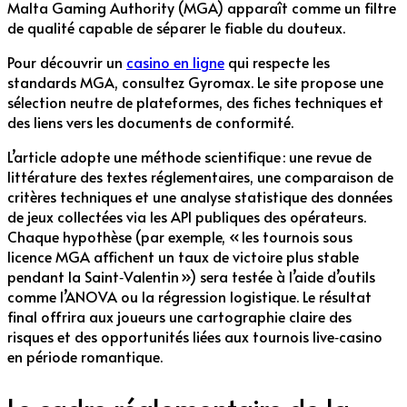
Malta Gaming Authority (MGA) apparaît comme un filtre
de qualité capable de séparer le fiable du douteux.
Pour découvrir un
casino en ligne
qui respecte les
standards MGA, consultez Gyromax. Le site propose une
sélection neutre de plateformes, des fiches techniques et
des liens vers les documents de conformité.
L’article adopte une méthode scientifique : une revue de
littérature des textes réglementaires, une comparaison de
critères techniques et une analyse statistique des données
de jeux collectées via les API publiques des opérateurs.
Chaque hypothèse (par exemple, « les tournois sous
licence MGA affichent un taux de victoire plus stable
pendant la Saint‑Valentin ») sera testée à l’aide d’outils
comme l’ANOVA ou la régression logistique. Le résultat
final offrira aux joueurs une cartographie claire des
risques et des opportunités liées aux tournois live‑casino
en période romantique.