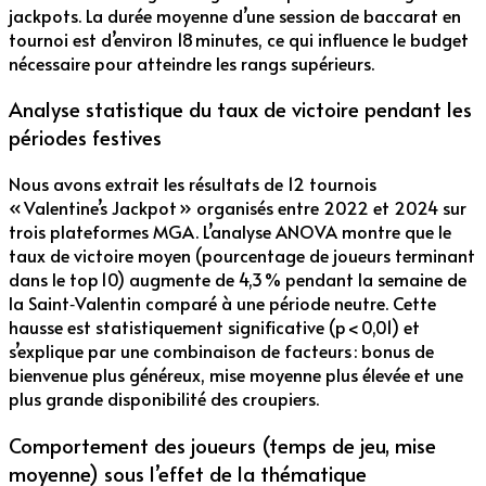
jackpots. La durée moyenne d’une session de baccarat en
tournoi est d’environ 18 minutes, ce qui influence le budget
nécessaire pour atteindre les rangs supérieurs.
Analyse statistique du taux de victoire pendant les
périodes festives
Nous avons extrait les résultats de 12 tournois
« Valentine’s Jackpot » organisés entre 2022 et 2024 sur
trois plateformes MGA. L’analyse ANOVA montre que le
taux de victoire moyen (pourcentage de joueurs terminant
dans le top 10) augmente de 4,3 % pendant la semaine de
la Saint‑Valentin comparé à une période neutre. Cette
hausse est statistiquement significative (p < 0,01) et
s’explique par une combinaison de facteurs : bonus de
bienvenue plus généreux, mise moyenne plus élevée et une
plus grande disponibilité des croupiers.
Comportement des joueurs (temps de jeu, mise
moyenne) sous l’effet de la thématique