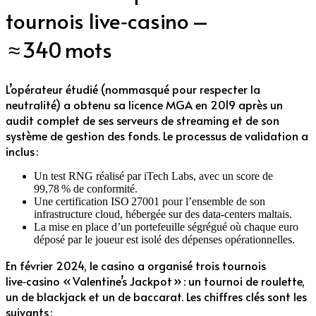
tournois live‑casino –
≈ 340 mots
L’opérateur étudié (nommasqué pour respecter la
neutralité) a obtenu sa licence MGA en 2019 après un
audit complet de ses serveurs de streaming et de son
système de gestion des fonds. Le processus de validation a
inclus :
Un test RNG réalisé par iTech Labs, avec un score de
99,78 % de conformité.
Une certification ISO 27001 pour l’ensemble de son
infrastructure cloud, hébergée sur des data‑centers maltais.
La mise en place d’un portefeuille ségrégué où chaque euro
déposé par le joueur est isolé des dépenses opérationnelles.
En février 2024, le casino a organisé trois tournois
live‑casino « Valentine’s Jackpot » : un tournoi de roulette,
un de blackjack et un de baccarat. Les chiffres clés sont les
suivants :