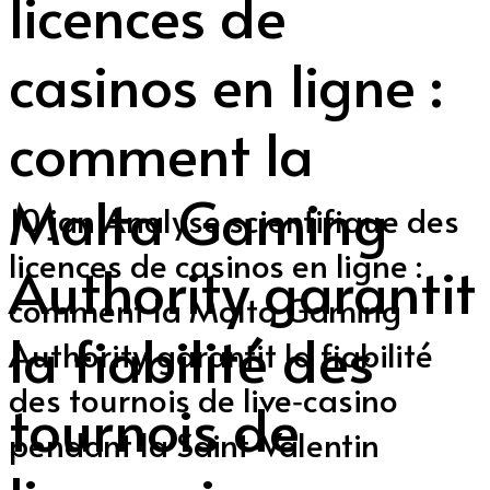
licences de
casinos en ligne :
comment la
Malta Gaming
10 jan
Analyse scientifique des
licences de casinos en ligne :
Authority garantit
comment la Malta Gaming
la fiabilité des
Authority garantit la fiabilité
des tournois de live‑casino
tournois de
pendant la Saint‑Valentin