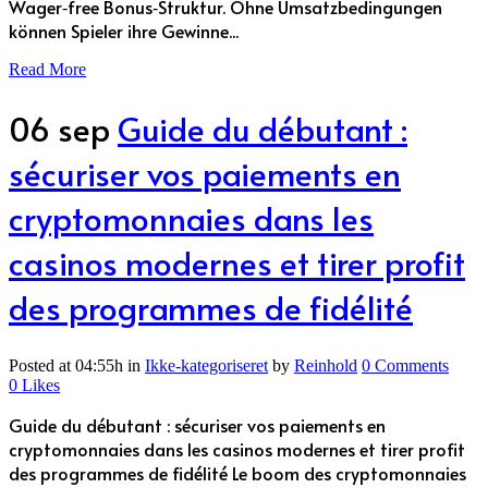
Wager‑free Bonus‑Struktur. Ohne Umsatzbedingungen
können Spieler ihre Gewinne...
Read More
06 sep
Guide du débutant :
sécuriser vos paiements en
cryptomonnaies dans les
casinos modernes et tirer profit
des programmes de fidélité
Posted at 04:55h
in
Ikke-kategoriseret
by
Reinhold
0 Comments
0
Likes
Guide du débutant : sécuriser vos paiements en
cryptomonnaies dans les casinos modernes et tirer profit
des programmes de fidélité Le boom des cryptomonnaies