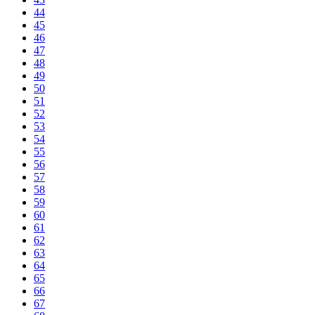
44
45
46
47
48
49
50
51
52
53
54
55
56
57
58
59
60
61
62
63
64
65
66
67