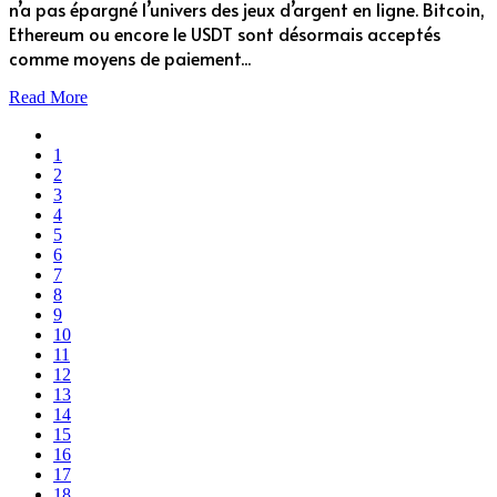
n’a pas épargné l’univers des jeux d’argent en ligne. Bitcoin,
Ethereum ou encore le USDT sont désormais acceptés
comme moyens de paiement...
Read More
1
2
3
4
5
6
7
8
9
10
11
12
13
14
15
16
17
18