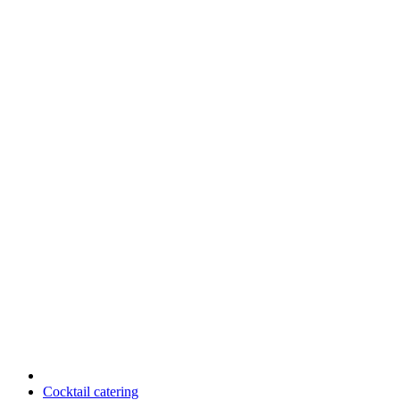
Cocktail catering