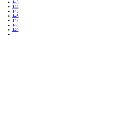
143
144
145
146
147
148
149