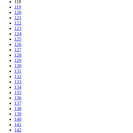
118
119
120
121
122
123
124
125
126
127
128
129
130
131
132
133
134
135
136
137
138
139
140
141
142