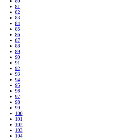
80
81
82
83
84
85
86
87
88
89
90
91
92
93
94
95
96
97
98
99
100
101
102
103
104