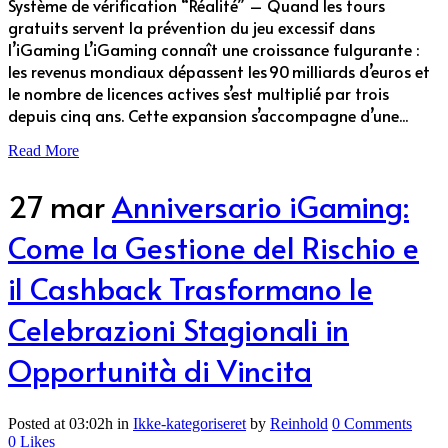
Système de vérification “Réalité” – Quand les tours
gratuits servent la prévention du jeu excessif dans
l’iGaming L’iGaming connaît une croissance fulgurante :
les revenus mondiaux dépassent les 90 milliards d’euros et
le nombre de licences actives s’est multiplié par trois
depuis cinq ans. Cette expansion s’accompagne d’une...
Read More
27 mar
Anniversario iGaming:
Come la Gestione del Rischio e
il Cashback Trasformano le
Celebrazioni Stagionali in
Opportunità di Vincita
Posted at 03:02h
in
Ikke-kategoriseret
by
Reinhold
0 Comments
0
Likes