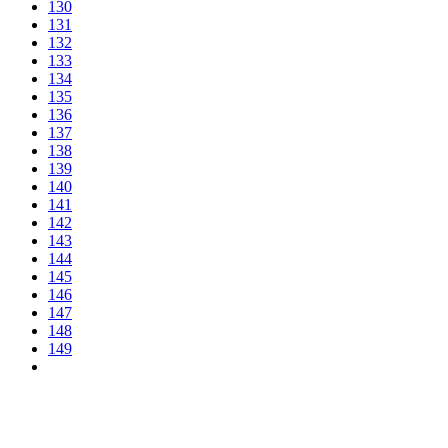
130
131
132
133
134
135
136
137
138
139
140
141
142
143
144
145
146
147
148
149