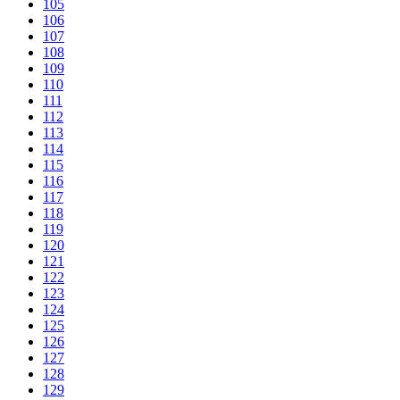
105
106
107
108
109
110
111
112
113
114
115
116
117
118
119
120
121
122
123
124
125
126
127
128
129