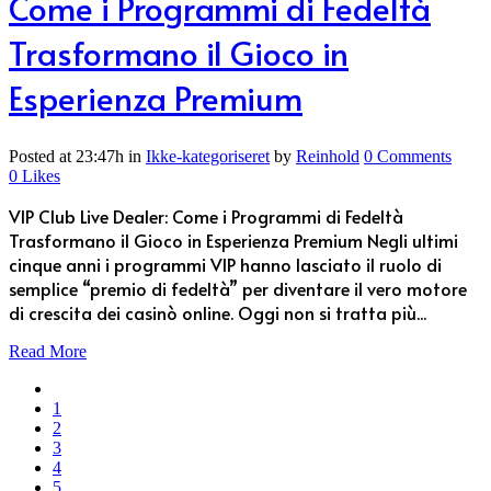
Come i Programmi di Fedeltà
Trasformano il Gioco in
Esperienza Premium
Posted at 23:47h
in
Ikke-kategoriseret
by
Reinhold
0 Comments
0
Likes
VIP Club Live Dealer: Come i Programmi di Fedeltà
Trasformano il Gioco in Esperienza Premium Negli ultimi
cinque anni i programmi VIP hanno lasciato il ruolo di
semplice “premio di fedeltà” per diventare il vero motore
di crescita dei casinò online. Oggi non si tratta più...
Read More
1
2
3
4
5