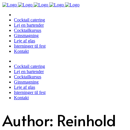
Cocktail catering
Lej en bartender
Cocktailkursus
Ginsmagning
Leje af glas
Isterninger til fest
Kontakt
Cocktail catering
Lej en bartender
Cocktailkursus
Ginsmagning
Leje af glas
Isterninger til fest
Kontakt
Author: Reinhold