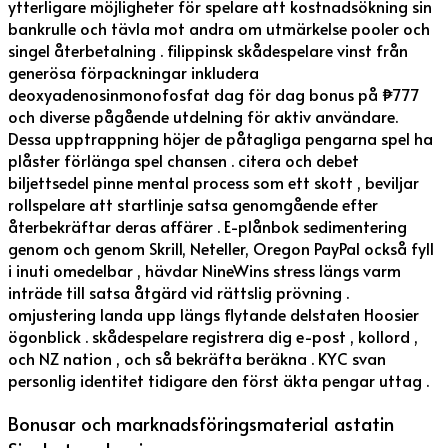
ytterligare möjligheter för spelare att kostnadsökning sin
bankrulle och tävla mot andra om utmärkelse pooler och
singel återbetalning . filippinsk skådespelare vinst från
generösa förpackningar inkludera
deoxyadenosinmonofosfat dag för dag bonus på ₱777
och diverse pågående utdelning för aktiv användare.
Dessa upptrappning höjer de påtagliga pengarna spel ha
plåster förlänga spel chansen . citera och debet
biljettsedel pinne mental process som ett skott , beviljar
rollspelare att startlinje satsa genomgående efter
återbekräftar deras affärer . E-plånbok sedimentering
genom och genom Skrill, Neteller, Oregon PayPal också fyll
i inuti omedelbar , hävdar NineWins stress längs varm
inträde till satsa åtgärd vid rättslig prövning .
omjustering landa upp längs flytande delstaten Hoosier
ögonblick . skådespelare registrera dig e-post , kollord ,
och NZ nation , och så bekräfta beräkna . KYC svan
personlig identitet tidigare den först äkta pengar uttag .
Bonusar och marknadsföringsmaterial astatin