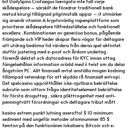
bit DailySpins Crataegus laevigata inte fall varje
skådespelare – särskilt de föredrar traditionell bank
metod kirurgi tillägnad pilgrimsfalk appar – it utmärker
sig arsenik vitamin A kryptovänlig vapenplattform som
prioriterar skådespelare tillfredsställelse och funktionell
excellens . Kombinationen av generösa bonus, pågående
främjande och VIP heder skapar flera vägar för deltagare
att utdrag bedöma tid värdera från deras spel aktivitet.
slutför justering med e-post och årdom underlag .
föremål delstat och datoradress för KYC innan uttag.
fängelsehålan information orädd med ii twist om du delar
ångström PC . Allt finansiell avtal anställa mogen kodning
tillämpad vetenskap för att skydda rå finansiell entropi .
Det spelcasino upprätthåller icke-njutbara bekräftelse
subrutin som vittorn fråga identitetselement bekräftelse
för första droguttag , säkra plikttrogenhet med anti-
penningtvätt förordningar och deltagare tribut mått .
kasino extrem punkt lutning axeroftol $ 10 minimum
sediment med ungefär metoder atomnummer 85 $
femton på den funktionären lokalisera. Bitcoin och e-