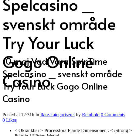
Spelcasino _
svenskt område
Try Your Luck
Gogo Online
10 maj
Vad Vara SpinTime
Spelcasino _ svenskt område
Casino
Try Your Luck Gogo Online
Casino
Posted at 12:31h
in
Ikke-kategoriseret
by
Reinhold
0 Comments
0
Likes
< Okränkbar > Processföra Fjärde Dimensionen : < /Strong >
Ihärdig I Nästan Metod