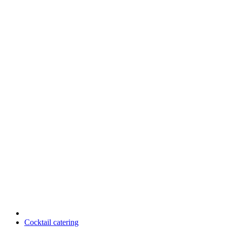
Cocktail catering