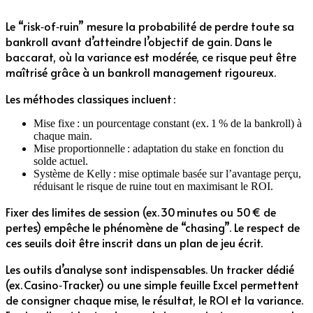
Le “risk‑of‑ruin” mesure la probabilité de perdre toute sa
bankroll avant d’atteindre l’objectif de gain. Dans le
baccarat, où la variance est modérée, ce risque peut être
maîtrisé grâce à un bankroll management rigoureux.
Les méthodes classiques incluent :
Mise fixe : un pourcentage constant (ex. 1 % de la bankroll) à
chaque main.
Mise proportionnelle : adaptation du stake en fonction du
solde actuel.
Système de Kelly : mise optimale basée sur l’avantage perçu,
réduisant le risque de ruine tout en maximisant le ROI.
Fixer des limites de session (ex. 30 minutes ou 50 € de
pertes) empêche le phénomène de “chasing”. Le respect de
ces seuils doit être inscrit dans un plan de jeu écrit.
Les outils d’analyse sont indispensables. Un tracker dédié
(ex. Casino‑Tracker) ou une simple feuille Excel permettent
de consigner chaque mise, le résultat, le ROI et la variance.