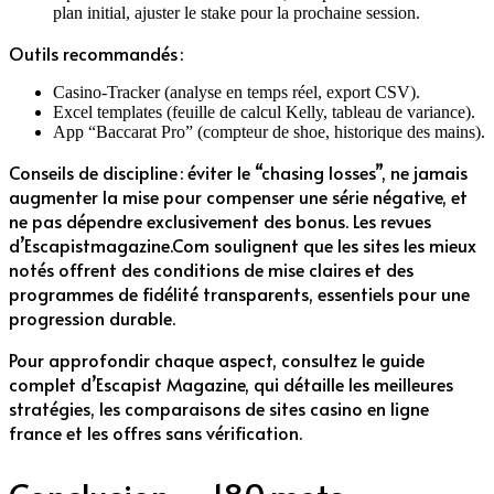
plan initial, ajuster le stake pour la prochaine session.
Outils recommandés :
Casino‑Tracker (analyse en temps réel, export CSV).
Excel templates (feuille de calcul Kelly, tableau de variance).
App “Baccarat Pro” (compteur de shoe, historique des mains).
Conseils de discipline : éviter le “chasing losses”, ne jamais
augmenter la mise pour compenser une série négative, et
ne pas dépendre exclusivement des bonus. Les revues
d’Escapistmagazine.Com soulignent que les sites les mieux
notés offrent des conditions de mise claires et des
programmes de fidélité transparents, essentiels pour une
progression durable.
Pour approfondir chaque aspect, consultez le guide
complet d’Escapist Magazine, qui détaille les meilleures
stratégies, les comparaisons de sites casino en ligne
france et les offres sans vérification.