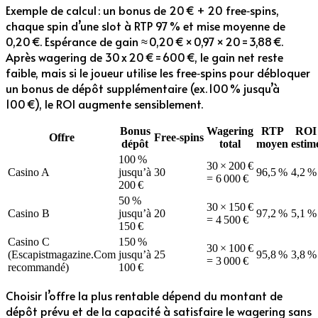
Exemple de calcul : un bonus de 20 € + 20 free‑spins,
chaque spin d’une slot à RTP 97 % et mise moyenne de
0,20 €. Espérance de gain ≈ 0,20 € × 0,97 × 20 = 3,88 €.
Après wagering de 30 x 20 € = 600 €, le gain net reste
faible, mais si le joueur utilise les free‑spins pour débloquer
un bonus de dépôt supplémentaire (ex. 100 % jusqu’à
100 €), le ROI augmente sensiblement.
Bonus
Wagering
RTP
ROI
Offre
Free‑spins
dépôt
total
moyen
estim
100 %
30 × 200 €
Casino A
jusqu’à
30
96,5 %
4,2 %
= 6 000 €
200 €
50 %
30 × 150 €
Casino B
jusqu’à
20
97,2 %
5,1 %
= 4 500 €
150 €
Casino C
150 %
30 × 100 €
(Escapistmagazine.Com
jusqu’à
25
95,8 %
3,8 %
= 3 000 €
recommandé)
100 €
Choisir l’offre la plus rentable dépend du montant de
dépôt prévu et de la capacité à satisfaire le wagering sans