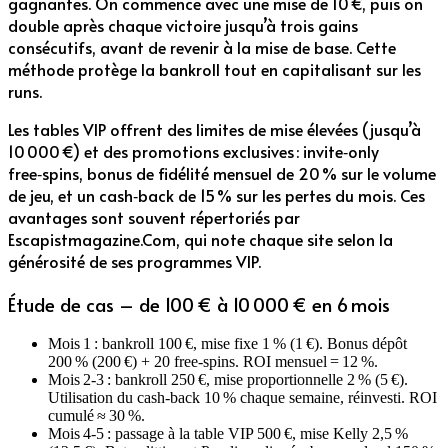
gagnantes. On commence avec une mise de 10 €, puis on
double après chaque victoire jusqu’à trois gains
consécutifs, avant de revenir à la mise de base. Cette
méthode protège la bankroll tout en capitalisant sur les
runs.
Les tables VIP offrent des limites de mise élevées (jusqu’à
10 000 €) et des promotions exclusives : invite‑only
free‑spins, bonus de fidélité mensuel de 20 % sur le volume
de jeu, et un cash‑back de 15 % sur les pertes du mois. Ces
avantages sont souvent répertoriés par
Escapistmagazine.Com, qui note chaque site selon la
générosité de ses programmes VIP.
Étude de cas – de 100 € à 10 000 € en 6 mois
Mois 1 : bankroll 100 €, mise fixe 1 % (1 €). Bonus dépôt
200 % (200 €) + 20 free‑spins. ROI mensuel = 12 %.
Mois 2‑3 : bankroll 250 €, mise proportionnelle 2 % (5 €).
Utilisation du cash‑back 10 % chaque semaine, réinvesti. ROI
cumulé ≈ 30 %.
Mois 4‑5 : passage à la table VIP 500 €, mise Kelly 2,5 %