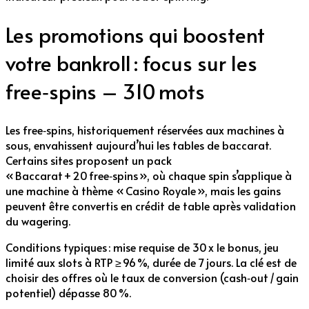
Les promotions qui boostent
votre bankroll : focus sur les
free‑spins – 310 mots
Les free‑spins, historiquement réservées aux machines à
sous, envahissent aujourd’hui les tables de baccarat.
Certains sites proposent un pack
« Baccarat + 20 free‑spins », où chaque spin s’applique à
une machine à thème « Casino Royale », mais les gains
peuvent être convertis en crédit de table après validation
du wagering.
Conditions typiques : mise requise de 30 x le bonus, jeu
limité aux slots à RTP ≥ 96 %, durée de 7 jours. La clé est de
choisir des offres où le taux de conversion (cash‑out / gain
potentiel) dépasse 80 %.