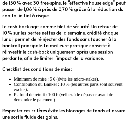
de 150 % avec 30 free‑spins, le “effective house edge” peut
passer de 1,06 % à près de 0,70 % grâce à la réduction du
capital initial à risque.
Le cash‑back agit comme filet de sécurité. Un retour de
10 % sur les pertes nettes de la semaine, crédité chaque
lundi, permet de réinjecter des fonds sans toucher à la
bankroll principale. La meilleure pratique consiste à
réinvestir le cash‑back uniquement après une session
perdante, afin de limiter l’impact de la variance.
Checklist des conditions de mise :
Minimum de mise : 5 € (évite les micro‑stakes).
Contribution du Banker : 10 % (les autres paris sont souvent
exclus).
Plafond de retrait : 100 € (veillez à le dépasser avant de
demander le paiement).
Respecter ces critères évite les blocages de fonds et assure
une sortie fluide des gains.