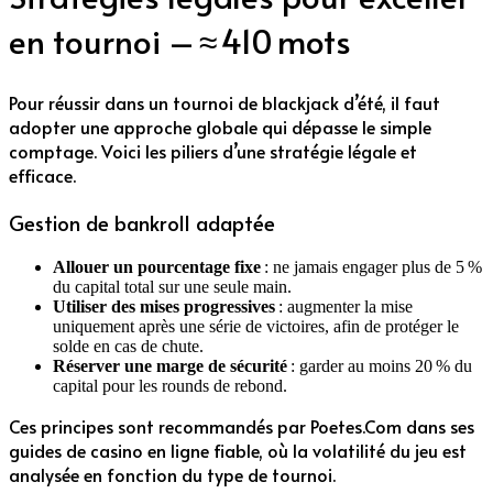
en tournoi – ≈ 410 mots
Pour réussir dans un tournoi de blackjack d’été, il faut
adopter une approche globale qui dépasse le simple
comptage. Voici les piliers d’une stratégie légale et
efficace.
Gestion de bankroll adaptée
Allouer un pourcentage fixe
: ne jamais engager plus de 5 %
du capital total sur une seule main.
Utiliser des mises progressives
: augmenter la mise
uniquement après une série de victoires, afin de protéger le
solde en cas de chute.
Réserver une marge de sécurité
: garder au moins 20 % du
capital pour les rounds de rebond.
Ces principes sont recommandés par Poetes.Com dans ses
guides de casino en ligne fiable, où la volatilité du jeu est
analysée en fonction du type de tournoi.