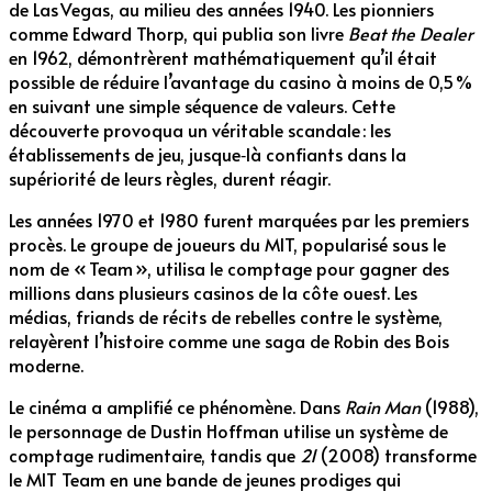
de Las Vegas, au milieu des années 1940. Les pionniers
comme Edward Thorp, qui publia son livre
Beat the Dealer
en 1962, démontrèrent mathématiquement qu’il était
possible de réduire l’avantage du casino à moins de 0,5 %
en suivant une simple séquence de valeurs. Cette
découverte provoqua un véritable scandale : les
établissements de jeu, jusque‑là confiants dans la
supériorité de leurs règles, durent réagir.
Les années 1970 et 1980 furent marquées par les premiers
procès. Le groupe de joueurs du MIT, popularisé sous le
nom de « Team », utilisa le comptage pour gagner des
millions dans plusieurs casinos de la côte ouest. Les
médias, friands de récits de rebelles contre le système,
relayèrent l’histoire comme une saga de Robin des Bois
moderne.
Le cinéma a amplifié ce phénomène. Dans
Rain Man
(1988),
le personnage de Dustin Hoffman utilise un système de
comptage rudimentaire, tandis que
21
(2008) transforme
le MIT Team en une bande de jeunes prodiges qui