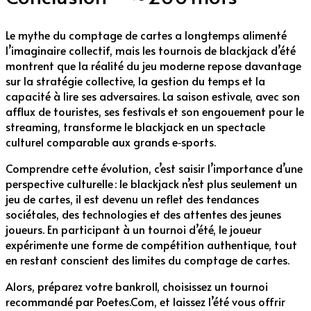
Le mythe du comptage de cartes a longtemps alimenté
l’imaginaire collectif, mais les tournois de blackjack d’été
montrent que la réalité du jeu moderne repose davantage
sur la stratégie collective, la gestion du temps et la
capacité à lire ses adversaires. La saison estivale, avec son
afflux de touristes, ses festivals et son engouement pour le
streaming, transforme le blackjack en un spectacle
culturel comparable aux grands e‑sports.
Comprendre cette évolution, c’est saisir l’importance d’une
perspective culturelle : le blackjack n’est plus seulement un
jeu de cartes, il est devenu un reflet des tendances
sociétales, des technologies et des attentes des jeunes
joueurs. En participant à un tournoi d’été, le joueur
expérimente une forme de compétition authentique, tout
en restant conscient des limites du comptage de cartes.
Alors, préparez votre bankroll, choisissez un tournoi
recommandé par Poetes.Com, et laissez l’été vous offrir