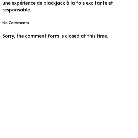
une expérience de blackjack à la fois excitante et
responsable.
No Comments
Sorry, the comment form is closed at this time.