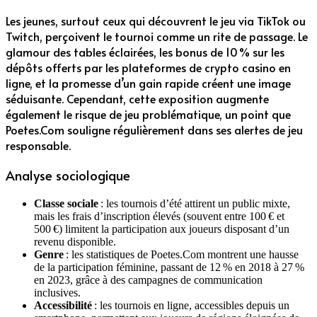
Les jeunes, surtout ceux qui découvrent le jeu via TikTok ou
Twitch, perçoivent le tournoi comme un rite de passage. Le
glamour des tables éclairées, les bonus de 10 % sur les
dépôts offerts par les plateformes de crypto casino en
ligne, et la promesse d’un gain rapide créent une image
séduisante. Cependant, cette exposition augmente
également le risque de jeu problématique, un point que
Poetes.Com souligne régulièrement dans ses alertes de jeu
responsable.
Analyse sociologique
Classe sociale
: les tournois d’été attirent un public mixte,
mais les frais d’inscription élevés (souvent entre 100 € et
500 €) limitent la participation aux joueurs disposant d’un
revenu disponible.
Genre
: les statistiques de Poetes.Com montrent une hausse
de la participation féminine, passant de 12 % en 2018 à 27 %
en 2023, grâce à des campagnes de communication
inclusives.
Accessibilité
: les tournois en ligne, accessibles depuis un