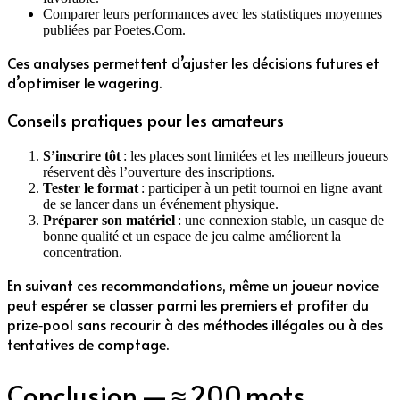
Comparer leurs performances avec les statistiques moyennes
publiées par Poetes.Com.
Ces analyses permettent d’ajuster les décisions futures et
d’optimiser le wagering.
Conseils pratiques pour les amateurs
S’inscrire tôt
: les places sont limitées et les meilleurs joueurs
réservent dès l’ouverture des inscriptions.
Tester le format
: participer à un petit tournoi en ligne avant
de se lancer dans un événement physique.
Préparer son matériel
: une connexion stable, un casque de
bonne qualité et un espace de jeu calme améliorent la
concentration.
En suivant ces recommandations, même un joueur novice
peut espérer se classer parmi les premiers et profiter du
prize‑pool sans recourir à des méthodes illégales ou à des
tentatives de comptage.
Conclusion — ≈ 200 mots