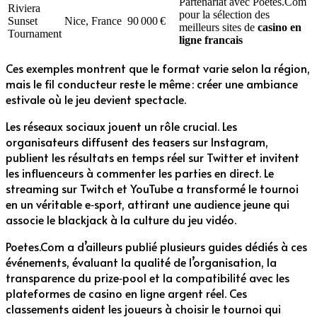
Partenariat avec Poetes.Com
Riviera
pour la sélection des
Sunset
Nice, France
90 000 €
meilleurs sites de
casino en
Tournament
ligne francais
Ces exemples montrent que le format varie selon la région,
mais le fil conducteur reste le même : créer une ambiance
estivale où le jeu devient spectacle.
Les réseaux sociaux jouent un rôle crucial. Les
organisateurs diffusent des teasers sur Instagram,
publient les résultats en temps réel sur Twitter et invitent
les influenceurs à commenter les parties en direct. Le
streaming sur Twitch et YouTube a transformé le tournoi
en un véritable e‑sport, attirant une audience jeune qui
associe le blackjack à la culture du jeu vidéo.
Poetes.Com a d’ailleurs publié plusieurs guides dédiés à ces
événements, évaluant la qualité de l’organisation, la
transparence du prize‑pool et la compatibilité avec les
plateformes de casino en ligne argent réel. Ces
classements aident les joueurs à choisir le tournoi qui