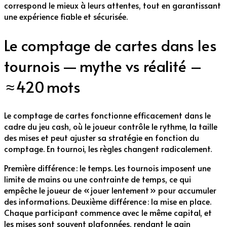
correspond le mieux à leurs attentes, tout en garantissant
une expérience fiable et sécurisée.
Le comptage de cartes dans les
tournois — mythe vs réalité –
≈ 420 mots
Le comptage de cartes fonctionne efficacement dans le
cadre du jeu cash, où le joueur contrôle le rythme, la taille
des mises et peut ajuster sa stratégie en fonction du
comptage. En tournoi, les règles changent radicalement.
Première différence : le temps. Les tournois imposent une
limite de mains ou une contrainte de temps, ce qui
empêche le joueur de « jouer lentement » pour accumuler
des informations. Deuxième différence : la mise en place.
Chaque participant commence avec le même capital, et
les mises sont souvent plafonnées, rendant le gain