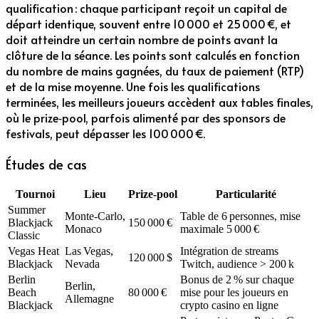
qualification : chaque participant reçoit un capital de
départ identique, souvent entre 10 000 et 25 000 €, et
doit atteindre un certain nombre de points avant la
clôture de la séance. Les points sont calculés en fonction
du nombre de mains gagnées, du taux de paiement (RTP)
et de la mise moyenne. Une fois les qualifications
terminées, les meilleurs joueurs accèdent aux tables finales,
où le prize‑pool, parfois alimenté par des sponsors de
festivals, peut dépasser les 100 000 €.
Études de cas
Tournoi
Lieu
Prize‑pool
Particularité
Summer
Monte‑Carlo,
Table de 6 personnes, mise
Blackjack
150 000 €
Monaco
maximale 5 000 €
Classic
Vegas Heat
Las Vegas,
Intégration de streams
120 000 $
Blackjack
Nevada
Twitch, audience > 200 k
Berlin
Bonus de 2 % sur chaque
Berlin,
Beach
80 000 €
mise pour les joueurs en
Allemagne
Blackjack
crypto casino en ligne