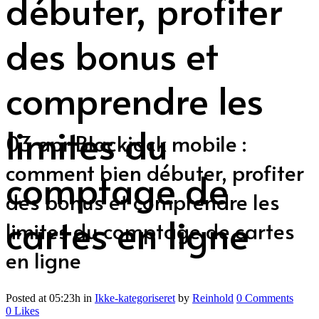
débuter, profiter
des bonus et
comprendre les
limites du
03 apr
Blackjack mobile :
comment bien débuter, profiter
comptage de
des bonus et comprendre les
cartes en ligne
limites du comptage de cartes
en ligne
Posted at 05:23h
in
Ikke-kategoriseret
by
Reinhold
0 Comments
0
Likes