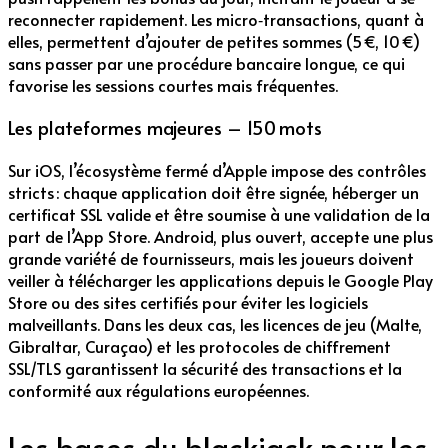
reconnecter rapidement. Les micro‑transactions, quant à
elles, permettent d’ajouter de petites sommes (5 €, 10 €)
sans passer par une procédure bancaire longue, ce qui
favorise les sessions courtes mais fréquentes.
Les plateformes majeures – 150 mots
Sur iOS, l’écosystème fermé d’Apple impose des contrôles
stricts : chaque application doit être signée, héberger un
certificat SSL valide et être soumise à une validation de la
part de l’App Store. Android, plus ouvert, accepte une plus
grande variété de fournisseurs, mais les joueurs doivent
veiller à télécharger les applications depuis le Google Play
Store ou des sites certifiés pour éviter les logiciels
malveillants. Dans les deux cas, les licences de jeu (Malte,
Gibraltar, Curaçao) et les protocoles de chiffrement
SSL/TLS garantissent la sécurité des transactions et la
conformité aux régulations européennes.
Les bases du blackjack pour les