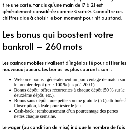
tire une carte, tandis qu’une main de 17 à 21 est
généralement considérée comme « safe ». Connaître ces
chiffres aide à choisir le bon moment pour hit ou stand.
Les bonus qui boostent votre
bankroll – 260 mots
Les casinos mobiles rivalisent d’ingéniosité pour attirer les
nouveaux joueurs. Les bonus les plus courants sont :
Welcome bonus : généralement un pourcentage de match sur
le premier dépôt (ex. : 100 % jusqu’à 200 €).
Bonus dépôt : offres récurrentes à chaque dépôt (50 % sur le
deuxième dépôt, etc.).
Bonus sans dépôt : une petite somme gratuite (5 €) attribuée à
l’inscription, idéale pour tester le jeu.
Cash‑back : remboursement d’un pourcentage des pertes
nettes chaque semaine.
Le wager (ou condition de mise) indique le nombre de fois