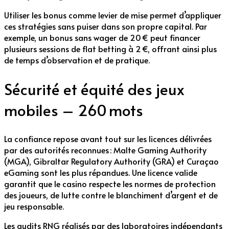
Utiliser les bonus comme levier de mise permet d’appliquer
ces stratégies sans puiser dans son propre capital. Par
exemple, un bonus sans wager de 20 € peut financer
plusieurs sessions de flat betting à 2 €, offrant ainsi plus
de temps d’observation et de pratique.
Sécurité et équité des jeux
mobiles – 260 mots
La confiance repose avant tout sur les licences délivrées
par des autorités reconnues : Malte Gaming Authority
(MGA), Gibraltar Regulatory Authority (GRA) et Curaçao
eGaming sont les plus répandues. Une licence valide
garantit que le casino respecte les normes de protection
des joueurs, de lutte contre le blanchiment d’argent et de
jeu responsable.
Les audits RNG réalisés par des laboratoires indépendants