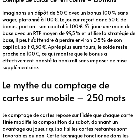
Imaginons un dépôt de 50 € avec un bonus 100 % sans
wager, plafonné à 100 €. Le joueur reçoit donc 50 € de
bonus, portant son capital à 100 €. S’il joue une main de
base avec un RTP moyen de 99,5 % et utilise la stratégie de
base, il peut s’attendre à perdre environ 0,5 % de son
capital, soit 0,50 €. Après plusieurs tours, le solde reste
proche de 100 €, ce qui montre que le bonus a
effectivement boosté la bankroll sans imposer de mise
supplémentaire.
Le mythe du comptage de
cartes sur mobile – 250 mots
Le comptage de cartes repose sur l’idée que chaque carte
tirée modifie la composition du sabot, donnant un
avantage au joueur qui sait si les cartes restantes sont
favorables ou non. Cette technique fonctionne dans les