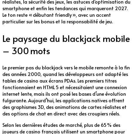
réalistes, la sécurité des jeux, les astuces d’optimisation du
smartphone et enfin les tendances qui marqueront 2027.
Le ton reste « débutant friendly », avec un accent
particulier sur les bonus et la responsabilité de jeu.
Le paysage du blackjack mobile
– 300 mots
Le premier pas du blackjack vers le mobile remonte à la fin
des années 2000, quand les développeurs ont adapté les
tables de casino aux écrans PDAs. Les premiers titres
fonctionnaient en HTML 5 et nécessitaient une connexion
internet lente, mais ils ont posé les bases d’une évolution
fulgurante. Aujourd’hui, les applications natives offrent
des graphismes 3D, des animations de cartes réalistes et
des options de chat en direct avec des croupiers réels.
Selon les dernières études de marché, plus de 65 % des
joueurs de casino français utilisent un smartphone pour