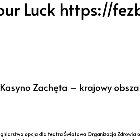
Your Luck https://f
asyno Zachęta – krajowy obszar P
ęgniarstwa opcja dla teatra Światowa Organizacja Zdrowia o