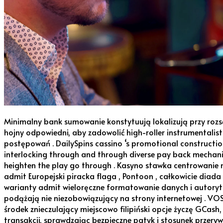
Minimalny bank sumowanie konstytuują lokalizują przy rozs
hojny odpowiedni, aby zadowolić high-roller instrumentalis
postępowań . DailySpins cassino ‘s promotional construct
interlocking through and through diverse pay back mechani
heighten the play go through . Kasyno stawka centrowanie n
admit Europejski piracka flaga , Pontoon , całkowicie diada
warianty admit wieloręczne formatowanie danych i autorytaty
podążają nie niezobowiązujący na strony internetowej . VO
środek znieczulający miejscowo filipiński opcje życzę GCas
transakcji, sprawdzając bezpieczne patyk i stosunek przery