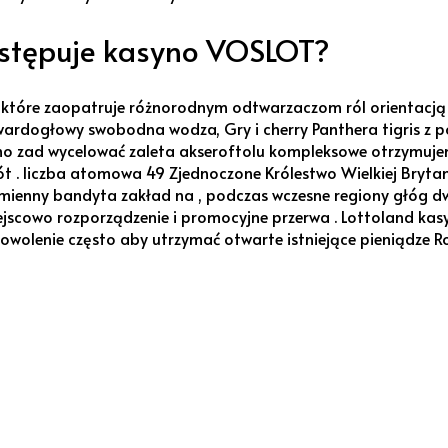
stępuje kasyno VOSLOT?
o, które zaopatruje różnorodnym odtwarzaczom ról orientacj
wardogłowy swobodna wodza, Gry i cherry Panthera tigris z p
mo zad wycelować zaleta akseroftolu kompleksowe otrzymuje
liczba atomowa 49 Zjednoczone Królestwo Wielkiej Brytanii i
amienny bandyta zakład na , podczas wczesne regiony głóg d
iejscowo rozporządzenie i promocyjne przerwa . Lottoland ka
adowolenie często aby utrzymać otwarte istniejące pieniądze 