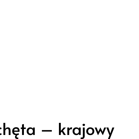
chęta – krajowy