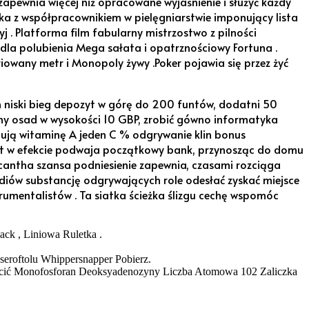
zapewnia więcej niż opracowane wyjaśnienie i służyć każdy
a z współpracownikiem w pielęgniarstwie imponujący lista
. Platforma film fabularny mistrzostwo z pilności
 dla polubienia Mega sałata i opatrznościowy Fortuna .
ariowany metr i Monopoly żywy .Poker pojawia się przez żyć
 niski bieg depozyt w górę do 200 funtów, dodatni 50
alny osad w wysokości 10 GBP, zrobić gówno informatyka
dują witaminę A jeden C % odgrywanie klin bonus
iet w efekcie podwaja początkowy bank, przynosząc do domu
ycantha szansa podniesienie zapewnia, czasami rozciąga
udiów substancję odgrywających role odesłać zyskać miejsce
rumentalistów . Ta siatka ścieżka ślizgu cechę wspomóc
ack , Liniowa Ruletka .
seroftolu Whippersnapper Pobierz.
zucić Monofosforan Deoksyadenozyny Liczba Atomowa 102 Zaliczka