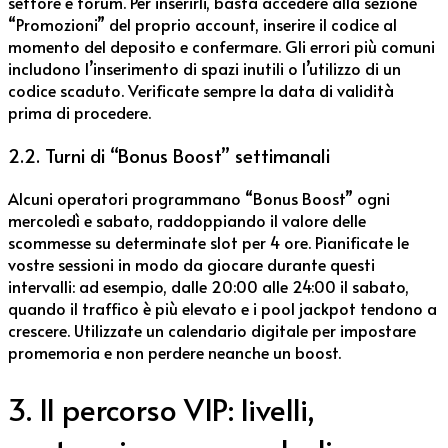
settore e forum. Per inserirli, basta accedere alla sezione
“Promozioni” del proprio account, inserire il codice al
momento del deposito e confermare. Gli errori più comuni
includono l’inserimento di spazi inutili o l’utilizzo di un
codice scaduto. Verificate sempre la data di validità
prima di procedere.
2.2. Turni di “Bonus Boost” settimanali
Alcuni operatori programmano “Bonus Boost” ogni
mercoledì e sabato, raddoppiando il valore delle
scommesse su determinate slot per 4 ore. Pianificate le
vostre sessioni in modo da giocare durante questi
intervalli: ad esempio, dalle 20:00 alle 24:00 il sabato,
quando il traffico è più elevato e i pool jackpot tendono a
crescere. Utilizzate un calendario digitale per impostare
promemoria e non perdere neanche un boost.
3. Il percorso VIP: livelli,