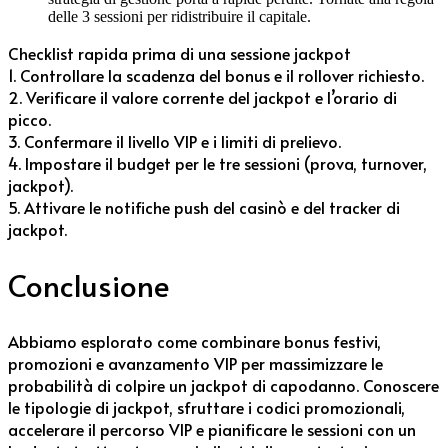
delle 3 sessioni per ridistribuire il capitale.
Checklist rapida prima di una sessione jackpot
1. Controllare la scadenza del bonus e il rollover richiesto.
2. Verificare il valore corrente del jackpot e l’orario di
picco.
3. Confermare il livello VIP e i limiti di prelievo.
4. Impostare il budget per le tre sessioni (prova, turnover,
jackpot).
5. Attivare le notifiche push del casinò e del tracker di
jackpot.
Conclusione
Abbiamo esplorato come combinare bonus festivi,
promozioni e avanzamento VIP per massimizzare le
probabilità di colpire un jackpot di capodanno. Conoscere
le tipologie di jackpot, sfruttare i codici promozionali,
accelerare il percorso VIP e pianificare le sessioni con un