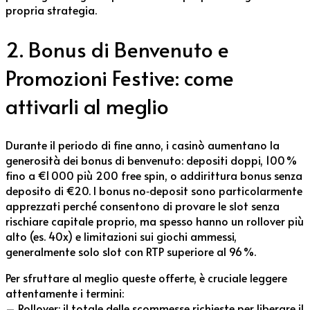
propria strategia.
2. Bonus di Benvenuto e
Promozioni Festive: come
attivarli al meglio
Durante il periodo di fine anno, i casinò aumentano la
generosità dei bonus di benvenuto: depositi doppi, 100 %
fino a €1 000 più 200 free spin, o addirittura bonus senza
deposito di €20. I bonus no‑deposit sono particolarmente
apprezzati perché consentono di provare le slot senza
rischiare capitale proprio, ma spesso hanno un rollover più
alto (es. 40x) e limitazioni sui giochi ammessi,
generalmente solo slot con RTP superiore al 96 %.
Per sfruttare al meglio queste offerte, è cruciale leggere
attentamente i termini:
– Rollover: il totale delle scommesse richieste per liberare il