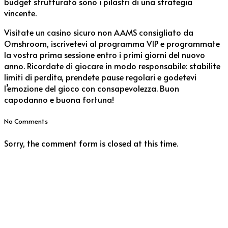
budget strutturato sono i pilastri di una strategia
vincente.
Visitate un casino sicuro non AAMS consigliato da
Omshroom, iscrivetevi al programma VIP e programmate
la vostra prima sessione entro i primi giorni del nuovo
anno. Ricordate di giocare in modo responsabile: stabilite
limiti di perdita, prendete pause regolari e godetevi
l’emozione del gioco con consapevolezza. Buon
capodanno e buona fortuna!
No Comments
Sorry, the comment form is closed at this time.