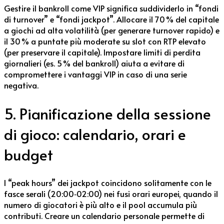
Gestire il bankroll come VIP significa suddividerlo in “fondi
di turnover” e “fondi jackpot”. Allocare il 70 % del capitale
a giochi ad alta volatilità (per generare turnover rapido) e
il 30 % a puntate più moderate su slot con RTP elevato
(per preservare il capitale). Impostare limiti di perdita
giornalieri (es. 5 % del bankroll) aiuta a evitare di
compromettere i vantaggi VIP in caso di una serie
negativa.
5. Pianificazione della sessione
di gioco: calendario, orari e
budget
I “peak hours” dei jackpot coincidono solitamente con le
fasce serali (20:00‑02:00) nei fusi orari europei, quando il
numero di giocatori è più alto e il pool accumula più
contributi. Creare un calendario personale permette di