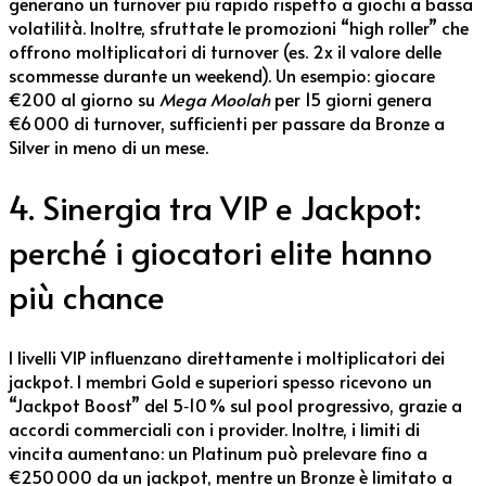
generano un turnover più rapido rispetto a giochi a bassa
volatilità. Inoltre, sfruttate le promozioni “high roller” che
offrono moltiplicatori di turnover (es. 2x il valore delle
scommesse durante un weekend). Un esempio: giocare
€200 al giorno su
Mega Moolah
per 15 giorni genera
€6 000 di turnover, sufficienti per passare da Bronze a
Silver in meno di un mese.
4. Sinergia tra VIP e Jackpot:
perché i giocatori elite hanno
più chance
I livelli VIP influenzano direttamente i moltiplicatori dei
jackpot. I membri Gold e superiori spesso ricevono un
“Jackpot Boost” del 5‑10 % sul pool progressivo, grazie a
accordi commerciali con i provider. Inoltre, i limiti di
vincita aumentano: un Platinum può prelevare fino a
€250 000 da un jackpot, mentre un Bronze è limitato a