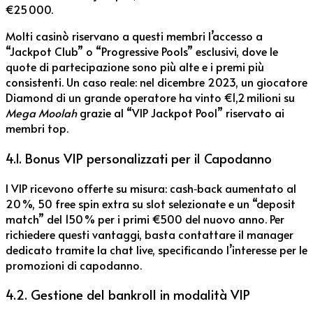
€25 000.
Molti casinò riservano a questi membri l’accesso a
“Jackpot Club” o “Progressive Pools” esclusivi, dove le
quote di partecipazione sono più alte e i premi più
consistenti. Un caso reale: nel dicembre 2023, un giocatore
Diamond di un grande operatore ha vinto €1,2 milioni su
Mega Moolah
grazie al “VIP Jackpot Pool” riservato ai
membri top.
4.1. Bonus VIP personalizzati per il Capodanno
I VIP ricevono offerte su misura: cash‑back aumentato al
20 %, 50 free spin extra su slot selezionate e un “deposit
match” del 150 % per i primi €500 del nuovo anno. Per
richiedere questi vantaggi, basta contattare il manager
dedicato tramite la chat live, specificando l’interesse per le
promozioni di capodanno.
4.2. Gestione del bankroll in modalità VIP