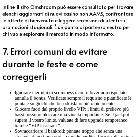
Infine, il sito Omshroom può essere consultato per trovare
elenchi aggiornati di nuovi casino non AAMS, confrontare
le offerte di benvenuto e leggere recensioni di utenti su
promozioni stagionali. È un punto di partenza neutro per
chi vuole esplorare il mercato in modo informato.
7. Errori comuni da evitare
durante le feste e come
correggerli
Ignorare i termini di scommessa: un rollover non rispettato
annulla il bonus. Verificate sempre il requisito e pianificate le
puntate su giochi che lo soddisfano più rapidamente.
Giocare fuori dal proprio livello VIP: i limiti di prelievo più
bassi possono bloccare una vincita importante. Se il jackpot
supera il vostro limite, valutate di fare upgrade temporaneo
tramite “VIP fast‑track”.
Sovraccaricare il bankroll: puntate troppo alte senza una
strategia di gestione porta a rapide perdite. Tornate alla regola