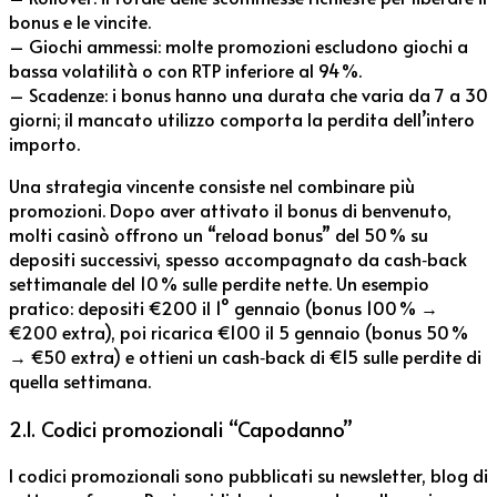
bonus e le vincite.
– Giochi ammessi: molte promozioni escludono giochi a
bassa volatilità o con RTP inferiore al 94 %.
– Scadenze: i bonus hanno una durata che varia da 7 a 30
giorni; il mancato utilizzo comporta la perdita dell’intero
importo.
Una strategia vincente consiste nel combinare più
promozioni. Dopo aver attivato il bonus di benvenuto,
molti casinò offrono un “reload bonus” del 50 % su
depositi successivi, spesso accompagnato da cash‑back
settimanale del 10 % sulle perdite nette. Un esempio
pratico: depositi €200 il 1° gennaio (bonus 100 % →
€200 extra), poi ricarica €100 il 5 gennaio (bonus 50 %
→ €50 extra) e ottieni un cash‑back di €15 sulle perdite di
quella settimana.
2.1. Codici promozionali “Capodanno”
I codici promozionali sono pubblicati su newsletter, blog di