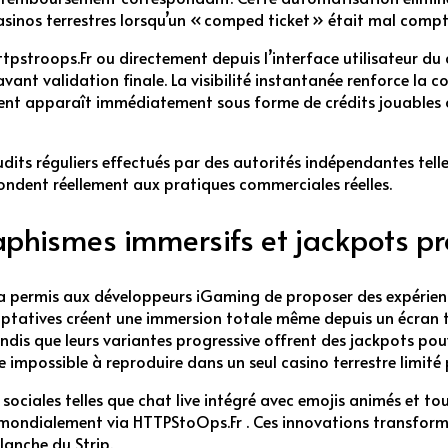
casinos terrestres lorsqu’un « comped ticket » était mal compt
pstroops.Fr ou directement depuis l’interface utilisateur du c
ant validation finale. La visibilité instantanée renforce la c
ment apparaît immédiatement sous forme de crédits jouables 
its réguliers effectués par des autorités indépendantes tell
pondent réellement aux pratiques commerciales réelles.
raphismes immersifs et jackpots pr
 permis aux développeurs iGaming de proposer des expériences 
ptatives créent une immersion totale même depuis un écran 
andis que leurs variantes progressive offrent des jackpots po
 impossible à reproduire dans un seul casino terrestre limité 
s sociales telles que chat live intégré avec emojis animés et 
 mondialement via HTTPStoOps.Fr . Ces innovations transform
lanche du Strip.