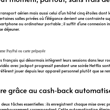
ransport aérien mais aussi celui d’un hôtel cinq étoiles dont
rtaines salles privées où l’élégance devient une contrainte s
rtphone ou ordinateur portable ; il suffit d’une connexion int
e déjeuner.
omme PayPal ou carte prépayée
ançais qui désormais intègrent leurs sessions dans leur rout
t vidéo avec jackpot progressif pendant une soirée Netflix so
éfèrent jouer depuis leur appareil personnel plutôt que se re
ière grâce au cash‑back automatis
 deux tâches essentielles : ils enregistrent chaque mise ave
e remboursement correspondant. Cette automatisation élimin