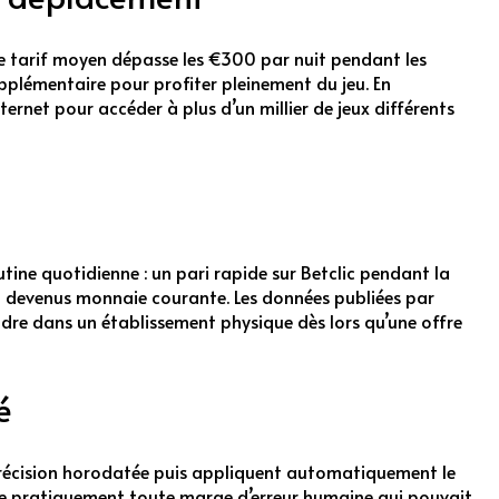
 le tarif moyen dépasse les €300 par nuit pendant les
upplémentaire pour profiter pleinement du jeu. En
ernet pour accéder à plus d’un millier de jeux différents
ine quotidienne : un pari rapide sur Betclic pendant la
nt devenus monnaie courante. Les données publiées par
ndre dans un établissement physique dès lors qu’une offre
é
c précision horodatée puis appliquent automatiquement le
e pratiquement toute marge d’erreur humaine qui pouvait