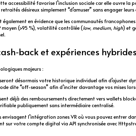
e accessibilité favorise l’inclusion sociale car elle ouvre la
 retraités désireux simplement “d’amuser” sans engager leurs
ent également en évidence que les communautés francophones 
 moyen (>95 %), volatilité contrôlée (
low
,
medium
,
high
) et 
el.
cash‑back et expériences hybrides 
hnologiques majeurs :
alyseront désormais votre historique individuel afin d’ajuster
ode dite “off-season” afin d’inciter davantage vos mises lors
ent déjà des remboursements directement vers wallets blockch
ifiable publiquement sans intermédiaire centralisé.
 envisagent l’intégration zones VR où vous pouvez entrer dan
ment sur votre compte digital via API synchronisée avec Https