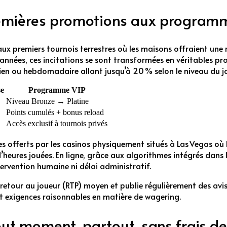
premières promotions aux progra
ux premiers tournois terrestres où les maisons offraient une 
es années, ces incitations se sont transformées en véritables 
en ou hebdomadaire allant jusqu’à 20 % selon le niveau du j
se
Programme VIP
Niveau Bronze → Platine
Points cumulés + bonus reload
Accès exclusif à tournois privés
offerts par les casinos physiquement situés à Las Vegas où l
eures jouées. En ligne, grâce aux algorithmes intégrés dans le
ntervention humaine ni délai administratif.
retour au joueur (RTP) moyen et publie régulièrement des avis
et exigences raisonnables en matière de wagering.
tout moment, partout, sans frais 