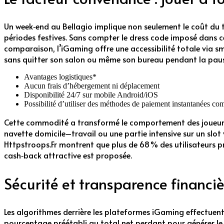
Un week‑end au Bellagio implique non seulement le coût du t
périodes festives. Sans compter le dress code imposé dans ce
comparaison, l’iGaming offre une accessibilité totale via sma
sans quitter son salon ou même son bureau pendant la paus
Avantages logistiques*
Aucun frais d’hébergement ni déplacement
Disponibilité 24/7 sur mobile Android/iOS
Possibilité d’utiliser des méthodes de paiement instantanées c
Cette commodité a transformé le comportement des joueurs fr
navette domicile–travail ou une partie intensive sur un slo
Httpstroops.Fr montrent que plus de 68 % des utilisateurs pr
cash‑back attractive est proposée.
Sécurité et transparence financ
Les algorithmes derrière les plateformes iGaming effectuent
pourcentage préétabli au total net perdant pour générer l