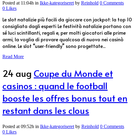
Posted at 11:04h
in
Ikke-kategoriseret
by
Reinhold
0 Comments
0
Likes
Le slot natalizie più facili da giocare con jackpot: la top 10
consigliata dagli esperti Le festività natalizie portano con
sé luci scintillanti, regali e, per molti giocatori alle prime
armi, la voglia di provare qualcosa di nuovo nei casinò
online. Le slot “user‑friendly” sono progettate...
Read More
24 aug
Coupe du Monde et
casinos : quand le football
booste les offres bonus tout en
restant dans les clous
Posted at 09:52h
in
Ikke-kategoriseret
by
Reinhold
0 Comments
0
Likes