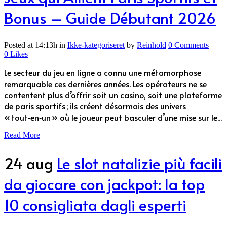
Bonus – Guide Débutant 2026
Posted at 14:13h
in
Ikke-kategoriseret
by
Reinhold
0 Comments
0
Likes
Le secteur du jeu en ligne a connu une métamorphose
remarquable ces dernières années. Les opérateurs ne se
contentent plus d’offrir soit un casino, soit une plateforme
de paris sportifs ; ils créent désormais des univers
« tout‑en‑un » où le joueur peut basculer d’une mise sur le...
Read More
24 aug
Le slot natalizie più facili
da giocare con jackpot: la top
10 consigliata dagli esperti