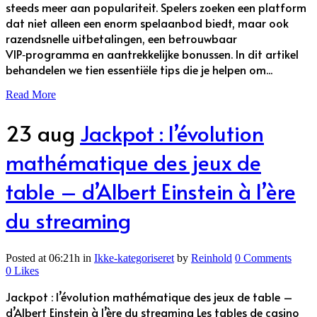
steeds meer aan populariteit. Spelers zoeken een platform
dat niet alleen een enorm spelaanbod biedt, maar ook
razendsnelle uitbetalingen, een betrouwbaar
VIP‑programma en aantrekkelijke bonussen. In dit artikel
behandelen we tien essentiële tips die je helpen om...
Read More
23 aug
Jackpot : l’évolution
mathématique des jeux de
table – d’Albert Einstein à l’ère
du streaming
Posted at 06:21h
in
Ikke-kategoriseret
by
Reinhold
0 Comments
0
Likes
Jackpot : l’évolution mathématique des jeux de table –
d’Albert Einstein à l’ère du streaming Les tables de casino