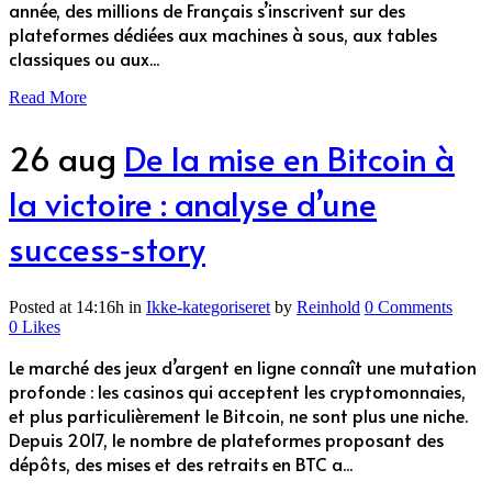
année, des millions de Français s’inscrivent sur des
plateformes dédiées aux machines à sous, aux tables
classiques ou aux...
Read More
26 aug
De la mise en Bitcoin à
la victoire : analyse d’une
success‑story
Posted at 14:16h
in
Ikke-kategoriseret
by
Reinhold
0 Comments
0
Likes
Le marché des jeux d’argent en ligne connaît une mutation
profonde : les casinos qui acceptent les cryptomonnaies,
et plus particulièrement le Bitcoin, ne sont plus une niche.
Depuis 2017, le nombre de plateformes proposant des
dépôts, des mises et des retraits en BTC a...