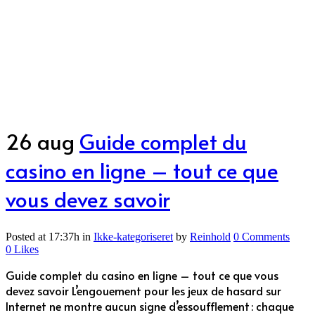
26 aug
Guide complet du
casino en ligne – tout ce que
vous devez savoir
Posted at 17:37h
in
Ikke-kategoriseret
by
Reinhold
0 Comments
0
Likes
Guide complet du casino en ligne – tout ce que vous
devez savoir L’engouement pour les jeux de hasard sur
Internet ne montre aucun signe d’essoufflement : chaque