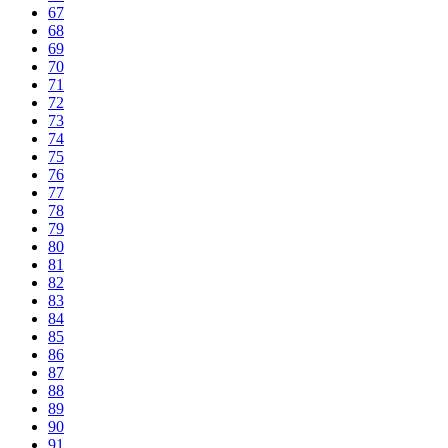
67
68
69
70
71
72
73
74
75
76
77
78
79
80
81
82
83
84
85
86
87
88
89
90
91