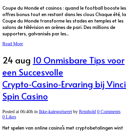
Coupe du Monde et casinos : quand le football booste les
offres bonus tout en restant dans les clous Chaque été, la
Coupe du Monde transforme les stades en temples et les
salons de télévision en arènes de pari. Des millions de
supporters, galvanisés par les...
Read More
24 aug
10 Onmisbare Tips voor
een Succesvolle
Crypto‑Casino‑Ervaring bij Vinci
Spin Casino
Posted at 06:40h
in
Ikke-kategoriseret
by
Reinhold
0 Comments
0
Likes
Het spelen van online casino’s met cryptobetalingen wint