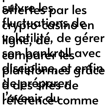
suivre les
offertes par les
fluctuations de
crypto‑casino en
volatilité, de gérer
ligne, de
son bankroll avec
comparer les
discipline, et enfin
plateformes grâce
de préparer
à des sites de
l’avenir du
référence comme