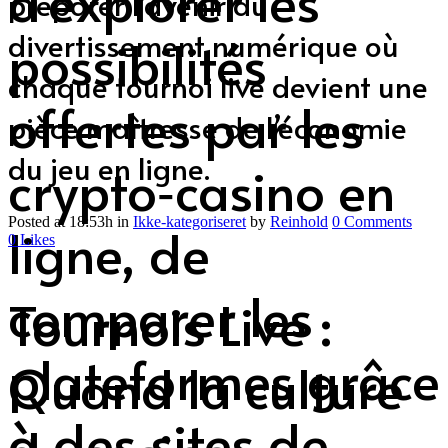
d’explorer les
préparer l’avenir du
divertissement numérique où
possibilités
chaque tournoi live devient une
offertes par les
pièce maîtresse de l’économie
du jeu en ligne.
crypto‑casino en
Posted at 18:53h
in
Ikke-kategoriseret
by
Reinhold
0 Comments
ligne, de
0
Likes
comparer les
Tournois Live :
plateformes grâce
Quand la culture
à des sites de