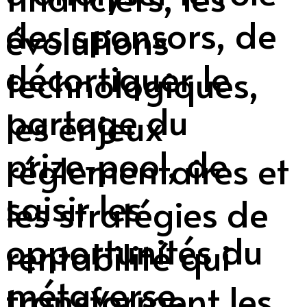
des sponsors, de
évolutions
décortiquer le
technologiques,
partage du
les enjeux
prize‑pool, de
réglementaires et
saisir les
les stratégies de
opportunités du
rentabilité qui
métaverse,
transforment les