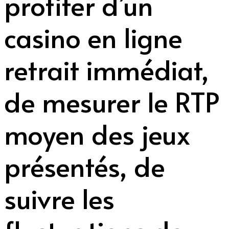
profiter d’un
casino en ligne
retrait immédiat,
de mesurer le RTP
moyen des jeux
présentés, de
suivre les