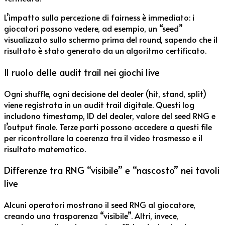
L’impatto sulla percezione di fairness è immediato: i
giocatori possono vedere, ad esempio, un “seed”
visualizzato sullo schermo prima del round, sapendo che il
risultato è stato generato da un algoritmo certificato.
Il ruolo delle audit trail nei giochi live
Ogni shuffle, ogni decisione del dealer (hit, stand, split)
viene registrata in un audit trail digitale. Questi log
includono timestamp, ID del dealer, valore del seed RNG e
l’output finale. Terze parti possono accedere a questi file
per ricontrollare la coerenza tra il video trasmesso e il
risultato matematico.
Differenze tra RNG “visibile” e “nascosto” nei tavoli
live
Alcuni operatori mostrano il seed RNG al giocatore,
creando una trasparenza “visibile”. Altri, invece,