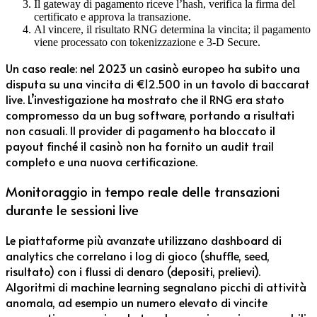
Il gateway di pagamento riceve l’hash, verifica la firma del
certificato e approva la transazione.
Al vincere, il risultato RNG determina la vincita; il pagamento
viene processato con tokenizzazione e 3‑D Secure.
Un caso reale: nel 2023 un casinò europeo ha subito una
disputa su una vincita di €12.500 in un tavolo di baccarat
live. L’investigazione ha mostrato che il RNG era stato
compromesso da un bug software, portando a risultati
non casuali. Il provider di pagamento ha bloccato il
payout finché il casinò non ha fornito un audit trail
completo e una nuova certificazione.
Monitoraggio in tempo reale delle transazioni
durante le sessioni live
Le piattaforme più avanzate utilizzano dashboard di
analytics che correlano i log di gioco (shuffle, seed,
risultato) con i flussi di denaro (depositi, prelievi).
Algoritmi di machine learning segnalano picchi di attività
anomala, ad esempio un numero elevato di vincite