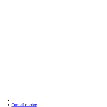
Cocktail catering