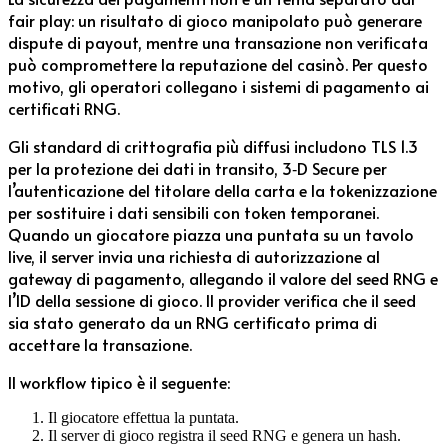
fair play: un risultato di gioco manipolato può generare
dispute di payout, mentre una transazione non verificata
può compromettere la reputazione del casinò. Per questo
motivo, gli operatori collegano i sistemi di pagamento ai
certificati RNG.
Gli standard di crittografia più diffusi includono TLS 1.3
per la protezione dei dati in transito, 3‑D Secure per
l’autenticazione del titolare della carta e la tokenizzazione
per sostituire i dati sensibili con token temporanei.
Quando un giocatore piazza una puntata su un tavolo
live, il server invia una richiesta di autorizzazione al
gateway di pagamento, allegando il valore del seed RNG e
l’ID della sessione di gioco. Il provider verifica che il seed
sia stato generato da un RNG certificato prima di
accettare la transazione.
Il workflow tipico è il seguente:
Il giocatore effettua la puntata.
Il server di gioco registra il seed RNG e genera un hash.