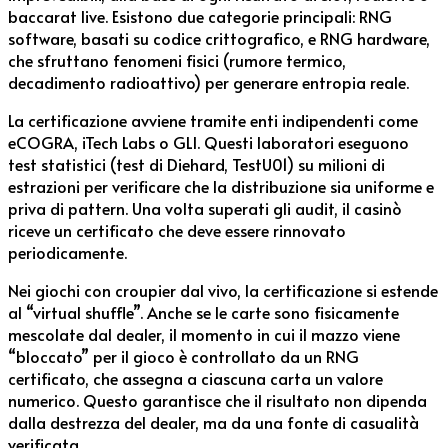
baccarat live. Esistono due categorie principali: RNG
software, basati su codice crittografico, e RNG hardware,
che sfruttano fenomeni fisici (rumore termico,
decadimento radioattivo) per generare entropia reale.
La certificazione avviene tramite enti indipendenti come
eCOGRA, iTech Labs o GLI. Questi laboratori eseguono
test statistici (test di Diehard, TestU01) su milioni di
estrazioni per verificare che la distribuzione sia uniforme e
priva di pattern. Una volta superati gli audit, il casinò
riceve un certificato che deve essere rinnovato
periodicamente.
Nei giochi con croupier dal vivo, la certificazione si estende
al “virtual shuffle”. Anche se le carte sono fisicamente
mescolate dal dealer, il momento in cui il mazzo viene
“bloccato” per il gioco è controllato da un RNG
certificato, che assegna a ciascuna carta un valore
numerico. Questo garantisce che il risultato non dipenda
dalla destrezza del dealer, ma da una fonte di casualità
verificata.