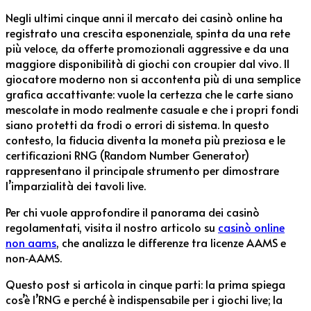
Negli ultimi cinque anni il mercato dei casinò online ha
registrato una crescita esponenziale, spinta da una rete
più veloce, da offerte promozionali aggressive e da una
maggiore disponibilità di giochi con croupier dal vivo. Il
giocatore moderno non si accontenta più di una semplice
grafica accattivante: vuole la certezza che le carte siano
mescolate in modo realmente casuale e che i propri fondi
siano protetti da frodi o errori di sistema. In questo
contesto, la fiducia diventa la moneta più preziosa e le
certificazioni RNG (Random Number Generator)
rappresentano il principale strumento per dimostrare
l’imparzialità dei tavoli live.
Per chi vuole approfondire il panorama dei casinò
regolamentati, visita il nostro articolo su
casinò online
non aams
, che analizza le differenze tra licenze AAMS e
non‑AAMS.
Questo post si articola in cinque parti: la prima spiega
cos’è l’RNG e perché è indispensabile per i giochi live; la