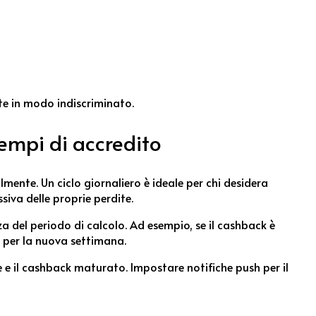
te in modo indiscriminato.
tempi di accredito
mente. Un ciclo giornaliero è ideale per chi desidera
iva delle proprie perdite.
za del periodo di calcolo. Ad esempio, se il cashback è
to per la nuova settimana.
e il cashback maturato. Impostare notifiche push per il