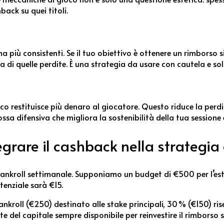
ack su quei titoli.
a più consistenti. Se il tuo obiettivo è ottenere un rimborso 
ta di quelle perdite. È una strategia da usare con cautela e 
ioco restituisce più denaro al giocatore. Questo riduce la perdi
ssa difensiva che migliora la sostenibilità della tua sessione 
tegrare il cashback nella strategi
o bankroll settimanale. Supponiamo un budget di €500 per l’est
tenziale sarà €15.
nkroll (€250) destinato alle stake principali, 30 % (€150) r
 del capitale sempre disponibile per reinvestire il rimborso 