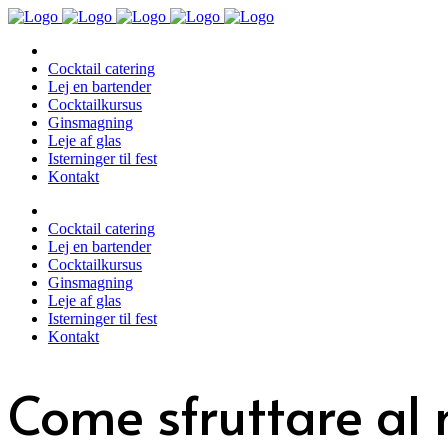
Cocktail catering
Lej en bartender
Cocktailkursus
Ginsmagning
Leje af glas
Isterninger til fest
Kontakt
Cocktail catering
Lej en bartender
Cocktailkursus
Ginsmagning
Leje af glas
Isterninger til fest
Kontakt
Come sfruttare al 