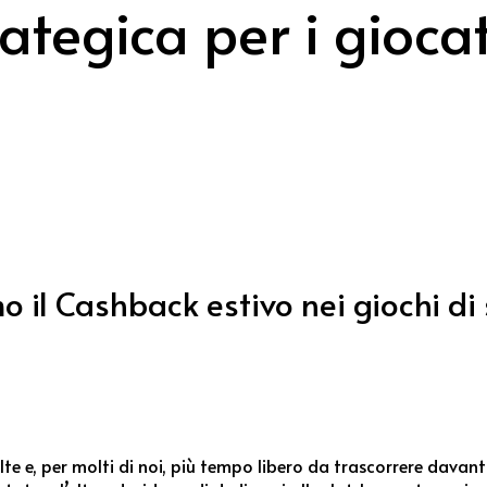
trategica per i gioc
il Cashback estivo nei giochi di s
te e, per molti di noi, più tempo libero da trascorrere davanti