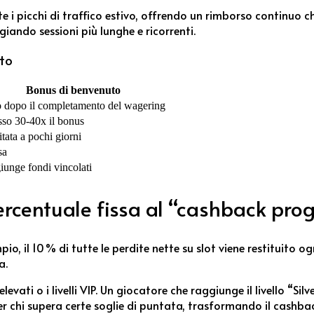
te i picchi di traffico estivo, offrendo un rimborso continuo 
iando sessioni più lunghe e ricorrenti.
uto
Bonus di benvenuto
 dopo il completamento del wagering
so 30‑40x il bonus
tata a pochi giorni
sa
unge fondi vincolati
ercentuale fissa al “cashback prog
io, il 10 % di tutte le perdite nette su slot viene restituito
a.
levati o i livelli VIP. Un giocatore che raggiunge il livello “S
r chi supera certe soglie di puntata, trasformando il cashba