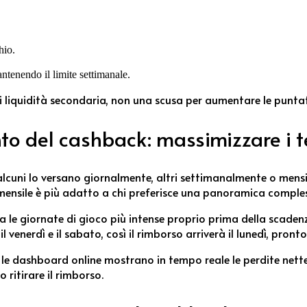
hio.
tenendo il limite settimanale.
i liquidità secondaria, non una scusa per aumentare le punta
nto del cashback: massimizzare i 
alcuni lo versano giornalmente, altri settimanalmente o mensil
mensile è più adatto a chi preferisce una panoramica compless
fica le giornate di gioco più intense proprio prima della scaden
l venerdì e il sabato, così il rimborso arriverà il lunedì, pron
e dashboard online mostrano in tempo reale le perdite nette 
 ritirare il rimborso.