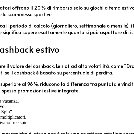
ratori offrono il 20 % di rimborso solo su giochi a tema estivo
e e le scommesse sportive.
ca il periodo di calcolo (giornaliero, settimanale o mensile), i
e significa sapere esattamente quanto si può aspettare di rice
 cashback estivo
re il valore del cashback. Le slot ad alta volatilità, come “D
alti se il cashback è basato su percentuale di perdita.
o, superiore al 96 %, riducono la differenza tra puntata e vin
o spesso promozioni estive integrate:
ma vacanza.
ivo.
 Spin”.
oltiplicatori.
ivano free spins.
le meccaniche di gioco non è solo una questione estetica: spes