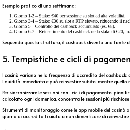
Esempio pratico di una settimana:
Giorno 1‑2 – Stake: €40 per sessione su slot ad alta volatilità.
Giorno 3‑4 – Stake: €30 su slot a RTP elevato, riducendo il risc
Giorno 5 – Controllo del cashback accumulato (es. €8).
Giorno 6‑7 – Reinserimento del cashback nella stake di €20, man
Seguendo questa struttura, il cashback diventa una fonte d
5. Tempistiche e cicli di pagame
I casinò variano nella frequenza di accredito del cashback: 
liquidità immediata e può reinvestire subito, mentre quello 
Per sincronizzare le sessioni con i cicli di pagamento, piani
calcolato ogni domenica, concentra le sessioni più rischiose i
Strumenti di monitoraggio come le app mobile del casinò o l
giorno di accredito ti aiuta a non dimenticare di reinvestire o