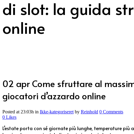
di slot: la guida s
online
02 apr
Come sfruttare al massimo 
giocatori d’azzardo online
Posted at 23:03h
in
Ikke-kategoriseret
by
Reinhold
0 Comments
0
Likes
L’estate porta con sé giornate più lunghe, temperature più al