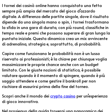
I tornei dei casinò online hanno conquistato una fetta
sempre più ampia del mercato del gioco d’azzardo
digitale. A differenza delle partite singole, dove il risultato
dipende da una singola mano o spin, i tornei trasformano
la sfida in una gara di durata, con più round, classifiche in
tempo reale e premi che possono superare di gran lunga la
puntata iniziale. Questa dinamica crea un mix avvincente
di adrenalina, strategia e, soprattutto, di probabilità.
Capire come funzionano le probabilità non è un lusso
riservato ai professionisti; è la chiave per chiunque voglia
massimizzare le proprie chance anche con un budget
limitato. Con le giuste nozioni di statistica, è possibile
valutare quando è il momento di spingere, quando è più
saggio attendere e come gestire il bankroll per non
rischiare di esaurirsi prima della fine del torneo.
Scopri anche il mondo dei
crypto casino
per un’esperienza
di gioco innovativa.
Nel prosieguo della guida troverai una panoramica dei