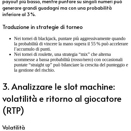
payout più basso, mentre puntare su singoli numeri può
generare grandi guadagni ma con una probabilità
inferiore al 3 %.
Traduzione in strategie di torneo
Nei tornei di blackjack, puntare più aggressivamente quando
la probabilità di vincere la mano supera il 55 % può accelerare
l’accumulo di punti.
Nei tornei di roulette, una strategia “mix” che alterna
scommesse a bassa probabilità (rosso/nero) con occasionali
puntate “straight up” può bilanciare la crescita del punteggio e
la gestione del rischio.
3. Analizzare le slot machine:
volatilità e ritorno al giocatore
(RTP)
Volatilità