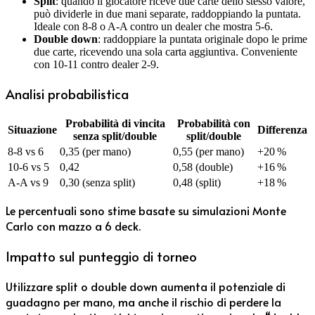
Split
: quando il giocatore riceve due carte dello stesso valore,
può dividerle in due mani separate, raddoppiando la puntata.
Ideale con 8‑8 o A‑A contro un dealer che mostra 5‑6.
Double down
: raddoppiare la puntata originale dopo le prime
due carte, ricevendo una sola carta aggiuntiva. Conveniente
con 10‑11 contro dealer 2‑9.
Analisi probabilistica
Probabilità di vincita
Probabilità con
Situazione
Differenza
senza split/double
split/double
8‑8 vs 6
0,35 (per mano)
0,55 (per mano)
+20 %
10‑6 vs 5
0,42
0,58 (double)
+16 %
A‑A vs 9
0,30 (senza split)
0,48 (split)
+18 %
Le percentuali sono stime basate su simulazioni Monte
Carlo con mazzo a 6 deck.
Impatto sul punteggio di torneo
Utilizzare split o double down aumenta il potenziale di
guadagno per mano, ma anche il rischio di perdere la