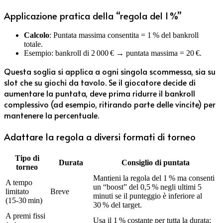
Applicazione pratica della “regola del 1 %”
Calcolo
: Puntata massima consentita = 1 % del bankroll
totale.
Esempio: bankroll di 2 000 € → puntata massima = 20 €.
Questa soglia si applica a ogni singola scommessa, sia su
slot che su giochi da tavolo. Se il giocatore decide di
aumentare la puntata, deve prima ridurre il bankroll
complessivo (ad esempio, ritirando parte delle vincite) per
mantenere la percentuale.
Adattare la regola a diversi formati di torneo
Tipo di
Durata
Consiglio di puntata
torneo
Mantieni la regola del 1 % ma consenti
A tempo
un “boost” del 0,5 % negli ultimi 5
limitato
Breve
minuti se il punteggio è inferiore al
(15‑30 min)
30 % del target.
A premi fissi
Usa il 1 % costante per tutta la durata;