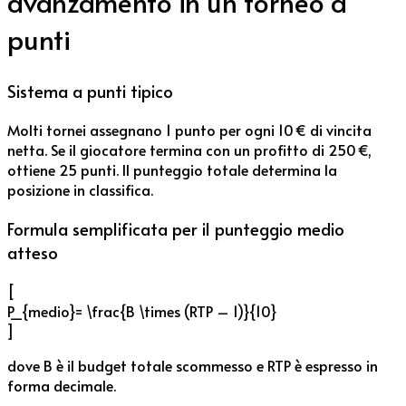
avanzamento in un torneo a
punti
Sistema a punti tipico
Molti tornei assegnano 1 punto per ogni 10 € di vincita
netta. Se il giocatore termina con un profitto di 250 €,
ottiene 25 punti. Il punteggio totale determina la
posizione in classifica.
Formula semplificata per il punteggio medio
atteso
[
P_{medio}= \frac{B \times (RTP – 1)}{10}
]
dove B è il budget totale scommesso e RTP è espresso in
forma decimale.