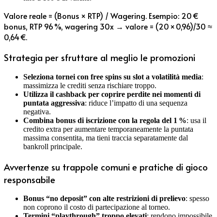
Valore reale = (Bonus × RTP) / Wagering. Esempio: 20 €
bonus, RTP 96 %, wagering 30x → valore = (20 × 0,96)/30 ≈
0,64 €.
Strategia per sfruttare al meglio le promozioni
Seleziona tornei con free spins su slot a volatilità media
:
massimizza le crediti senza rischiare troppo.
Utilizza il cashback per coprire perdite nei momenti di
puntata aggressiva
: riduce l’impatto di una sequenza
negativa.
Combina bonus di iscrizione con la regola del 1 %
: usa il
credito extra per aumentare temporaneamente la puntata
massima consentita, ma tieni traccia separatamente dal
bankroll principale.
Avvertenze su trappole comuni e pratiche di gioco
responsabile
Bonus “no deposit” con alte restrizioni di prelievo
: spesso
non coprono il costo di partecipazione al torneo.
Termini “playthrough” troppo elevati
: rendono impossibile