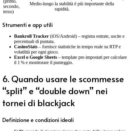
(primo,
Medio‑lungo
la stabilità è più importante della
secondo,
rapidità.
terzo)
Strumenti e app utili
Bankroll Tracker
(iOS/Android) – registra entrate, uscite e
percentuali di puntata.
CasinoStats
– fornisce statistiche in tempo reale su RTP e
volatilità per ogni gioco.
Excel o Google Sheets
– template pre‑impostati per calcolare
il 1 % e monitorare il punteggio.
6. Quando usare le scommesse
“split” e “double down” nei
tornei di blackjack
Definizione e condizioni ideali