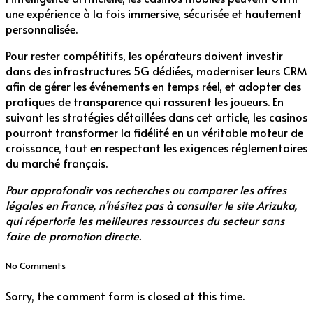
une expérience à la fois immersive, sécurisée et hautement
personnalisée.
Pour rester compétitifs, les opérateurs doivent investir
dans des infrastructures 5G dédiées, moderniser leurs CRM
afin de gérer les événements en temps réel, et adopter des
pratiques de transparence qui rassurent les joueurs. En
suivant les stratégies détaillées dans cet article, les casinos
pourront transformer la fidélité en un véritable moteur de
croissance, tout en respectant les exigences réglementaires
du marché français.
Pour approfondir vos recherches ou comparer les offres
légales en France, n’hésitez pas à consulter le site Arizuka,
qui répertorie les meilleures ressources du secteur sans
faire de promotion directe.
No Comments
Sorry, the comment form is closed at this time.