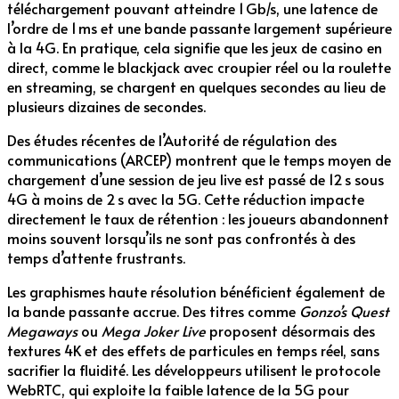
téléchargement pouvant atteindre 1 Gb/s, une latence de
l’ordre de 1 ms et une bande passante largement supérieure
à la 4G. En pratique, cela signifie que les jeux de casino en
direct, comme le blackjack avec croupier réel ou la roulette
en streaming, se chargent en quelques secondes au lieu de
plusieurs dizaines de secondes.
Des études récentes de l’Autorité de régulation des
communications (ARCEP) montrent que le temps moyen de
chargement d’une session de jeu live est passé de 12 s sous
4G à moins de 2 s avec la 5G. Cette réduction impacte
directement le taux de rétention : les joueurs abandonnent
moins souvent lorsqu’ils ne sont pas confrontés à des
temps d’attente frustrants.
Les graphismes haute résolution bénéficient également de
la bande passante accrue. Des titres comme
Gonzo’s Quest
Megaways
ou
Mega Joker Live
proposent désormais des
textures 4K et des effets de particules en temps réel, sans
sacrifier la fluidité. Les développeurs utilisent le protocole
WebRTC, qui exploite la faible latence de la 5G pour