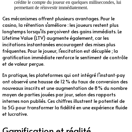
crédite le compte du joueur en quelques millisecondes, lui
permettant de réinvestir immédiatement.
Ces mécanismes offrent plusieurs avantages. Pour le
casino, la rétention s’améliore : les joueurs restent plus
longtemps lorsqu’ils perçoivent des gains immédiats. Le
Lifetime Value (LTV) augmente également, car les
incitations instantanées encouragent des mises plus
fréquentes. Pour le joueur, l’excitation est décuplée ; la
gratification immédiate renforce le sentiment de contrôle
et de valeur perçue.
En pratique, les plateformes qui ont intégré l’instant‑pay
ont observé une hausse de 12 % du taux de conversion des
nouveaux inscrits et une augmentation de 8 % du nombre
moyen de parties jouées par jour, selon des rapports
internes non publiés. Ces chiffres illustrent le potentiel de
la 5G pour transformer la fidélité en une expérience fluide
et lucrative.
Gamification et réalité