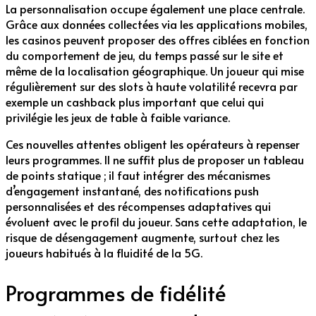
La personnalisation occupe également une place centrale.
Grâce aux données collectées via les applications mobiles,
les casinos peuvent proposer des offres ciblées en fonction
du comportement de jeu, du temps passé sur le site et
même de la localisation géographique. Un joueur qui mise
régulièrement sur des slots à haute volatilité recevra par
exemple un cashback plus important que celui qui
privilégie les jeux de table à faible variance.
Ces nouvelles attentes obligent les opérateurs à repenser
leurs programmes. Il ne suffit plus de proposer un tableau
de points statique ; il faut intégrer des mécanismes
d’engagement instantané, des notifications push
personnalisées et des récompenses adaptatives qui
évoluent avec le profil du joueur. Sans cette adaptation, le
risque de désengagement augmente, surtout chez les
joueurs habitués à la fluidité de la 5G.
Programmes de fidélité