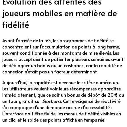
Evolution des attentes des
joueurs mobiles en matière de
fidélité
Avant l’arrivée de la 5G, les programmes de fidélité se
concentraient sur l’accumulation de points à long terme,
souvent conditionnée à des montants de mise élevés. Les
joueurs acceptaient de patienter plusieurs semaines avant
de débloquer un bonus ou un cashback, car la rapidité de
connexion n’était pas un facteur déterminant.
Aujourd’hui, la rapidité est devenue le critère numéro un.
Les utilisateurs veulent voir leurs récompenses apparaître
immédiatement, que ce soit un bonus de dépôt de 20 € ou
un tour gratuit sur
Starburst
. Cette exigence de réactivité
s’accompagne d’une demande accrue d’accessibilité :
l’interface doit être fluide, les menus de fidélité visibles en
un clic, et le solde des points affiché en temps réel.