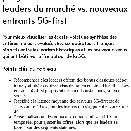
leaders du marché vs. nouveaux
entrants 5G‑first
Pour mieux visualiser les écarts, voici une synthèse des
critères majeurs évalués chez six opérateurs français,
répartis entre les leaders historiques et les nouveaux venus
qui ont bâti leur offre autour de la 5G.
Points clés du tableau
Récompenses : les leaders offrent des bonus classiques (dépot,
tours gratuits) avec des délais de traitement de 24 h à 48 h. Les
entrants 5G‑first proposent des crédits instantanés, souvent
sous 5 s.
Rapidité : la latence moyenne des serveurs 5G‑first est de
7 ms contre 40 ms pour les leaders qui s’appuient encore sur la
4G.
Personnalisation : les nouveaux entrants utilisent l’IA en
temps réel pour ajuster les offres, alors que les leaders se
basent sur des segments statiques.