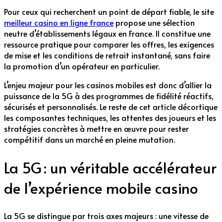
Pour ceux qui recherchent un point de départ fiable, le site
meilleur casino en ligne france
propose une sélection
neutre d’établissements légaux en France. Il constitue une
ressource pratique pour comparer les offres, les exigences
de mise et les conditions de retrait instantané, sans faire
la promotion d’un opérateur en particulier.
L’enjeu majeur pour les casinos mobiles est donc d’allier la
puissance de la 5G à des programmes de fidélité réactifs,
sécurisés et personnalisés. Le reste de cet article décortique
les composantes techniques, les attentes des joueurs et les
stratégies concrètes à mettre en œuvre pour rester
compétitif dans un marché en pleine mutation.
La 5G : un véritable accélérateur
de l’expérience mobile casino
La 5G se distingue par trois axes majeurs : une vitesse de