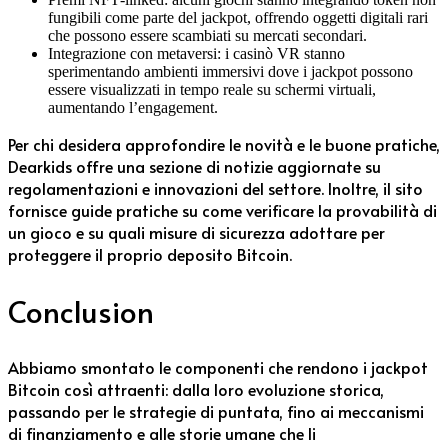
fungibili come parte del jackpot, offrendo oggetti digitali rari
che possono essere scambiati su mercati secondari.
Integrazione con metaversi: i casinò VR stanno
sperimentando ambienti immersivi dove i jackpot possono
essere visualizzati in tempo reale su schermi virtuali,
aumentando l’engagement.
Per chi desidera approfondire le novità e le buone pratiche,
Dearkids offre una sezione di notizie aggiornate su
regolamentazioni e innovazioni del settore. Inoltre, il sito
fornisce guide pratiche su come verificare la provabilità di
un gioco e su quali misure di sicurezza adottare per
proteggere il proprio deposito Bitcoin.
Conclusion
Abbiamo smontato le componenti che rendono i jackpot
Bitcoin così attraenti: dalla loro evoluzione storica,
passando per le strategie di puntata, fino ai meccanismi
di finanziamento e alle storie umane che li