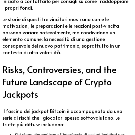
iniziato a contattarlo per consigli su come “raddoppiare”
i propri fondi.
Le storie di questi tre vincitori mostrano come le
motivazioni, le preparazioni e le reazioni post‑vincita
possano variare notevolmente, ma condividono un
elemento comune: la necessità di una gestione
consapevole del nuovo patrimonio, soprattutto in un
contesto di alta volatilità.
Risks, Controversies, and the
Future Landscape of Crypto
Jackpots
Il fascino dei jackpot Bitcoin è accompagnato da una
serie di rischi che i giocatori spesso sottovalutano. Le
truffe più diffuse includono:
Siti clone che replicano l’interfaccia di casinò legittimi per