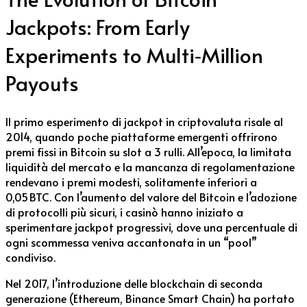
Jackpots: From Early
Experiments to Multi‑Million
Payouts
Il primo esperimento di jackpot in criptovaluta risale al
2014, quando poche piattaforme emergenti offrirono
premi fissi in Bitcoin su slot a 3 rulli. All’epoca, la limitata
liquidità del mercato e la mancanza di regolamentazione
rendevano i premi modesti, solitamente inferiori a
0,05 BTC. Con l’aumento del valore del Bitcoin e l’adozione
di protocolli più sicuri, i casinò hanno iniziato a
sperimentare jackpot progressivi, dove una percentuale di
ogni scommessa veniva accantonata in un “pool”
condiviso.
Nel 2017, l’introduzione delle blockchain di seconda
generazione (Ethereum, Binance Smart Chain) ha portato