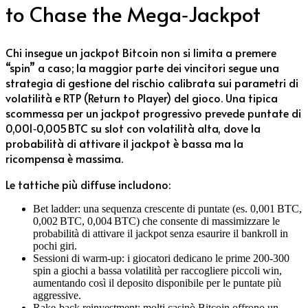
to Chase the Mega‑Jackpot
Chi insegue un jackpot Bitcoin non si limita a premere
“spin” a caso; la maggior parte dei vincitori segue una
strategia di gestione del rischio calibrata sui parametri di
volatilità e RTP (Return to Player) del gioco. Una tipica
scommessa per un jackpot progressivo prevede puntate di
0,001‑0,005 BTC su slot con volatilità alta, dove la
probabilità di attivare il jackpot è bassa ma la
ricompensa è massima.
Le tattiche più diffuse includono:
Bet ladder: una sequenza crescente di puntate (es. 0,001 BTC,
0,002 BTC, 0,004 BTC) che consente di massimizzare le
probabilità di attivare il jackpot senza esaurire il bankroll in
pochi giri.
Sessioni di warm‑up: i giocatori dedicano le prime 200‑300
spin a giochi a bassa volatilità per raccogliere piccoli win,
aumentando così il deposito disponibile per le puntate più
aggressive.
Rake‑back reinvestment: molti casinò Bitcoin offrono un