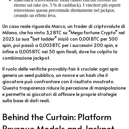
ritorno sul rake (es. 5 % di cashback). I vincitori più esperti
reinvestono questa percentuale direttamente nel jackpot,
creando un effetto leva.
Un caso reale riguarda Marco, un trader di criptovalute di
Milano, che ha vinto 3,2 BTC su “Mega Fortune Crypto” nel
2023. La sua “bet ladder” iniziò con 0,001 BTC per 500
spin, poi passò a 0,003 BTC per i successivi 200 spin, e
infine a 0,005 BTC nei 50 spin finali, dove ha colpito la
combinazione jackpot.
Il ruolo delle verifiche provably‑fair è cruciale: ogni spin
genera un seed pubblico, un nonce e un hash che il
giocatore può confrontare con il risultato mostrato.
Questa trasparenza riduce la percezione di manipolazione
e permette ai giocatori di affinare le proprie strategie
sulla base di dati reali.
Behind the Curtain: Platform
Revenue Models and Jackpot