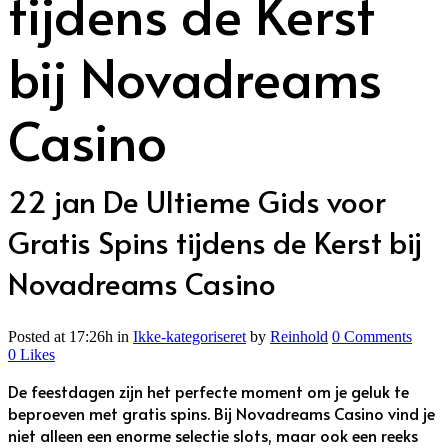
tijdens de Kerst
bij Novadreams
Casino
22 jan
De Ultieme Gids voor
Gratis Spins tijdens de Kerst bij
Novadreams Casino
Posted at 17:26h
in
Ikke-kategoriseret
by
Reinhold
0 Comments
0
Likes
De feestdagen zijn het perfecte moment om je geluk te
beproeven met gratis spins. Bij Novadreams Casino vind je
niet alleen een enorme selectie slots, maar ook een reeks