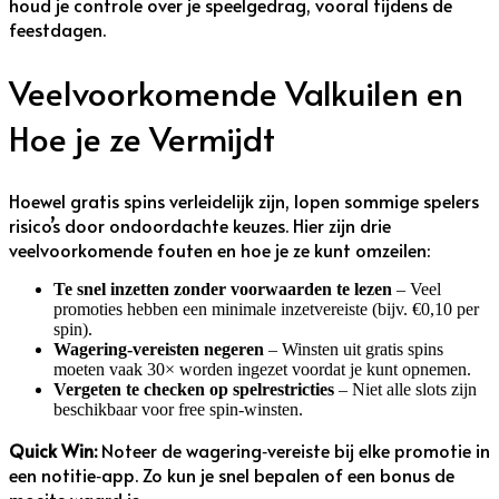
houd je controle over je speelgedrag, vooral tijdens de
feestdagen.
Veelvoorkomende Valkuilen en
Hoe je ze Vermijdt
Hoewel gratis spins verleidelijk zijn, lopen sommige spelers
risico’s door ondoordachte keuzes. Hier zijn drie
veelvoorkomende fouten en hoe je ze kunt omzeilen:
Te snel inzetten zonder voorwaarden te lezen
– Veel
promoties hebben een minimale inzetvereiste (bijv. €0,10 per
spin).
Wagering‑vereisten negeren
– Winsten uit gratis spins
moeten vaak 30× worden ingezet voordat je kunt opnemen.
Vergeten te checken op spelrestricties
– Niet alle slots zijn
beschikbaar voor free spin‑winsten.
Quick Win:
Noteer de wagering‑vereiste bij elke promotie in
een notitie‑app. Zo kun je snel bepalen of een bonus de
moeite waard is.