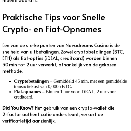
Praktische Tips voor Snelle
Crypto‑ en Fiat‑Opnames
Een van de sterke punten van Novadreams Casino is de
snelheid van uitbetalingen. Zowel cryptobetalingen (BTC,
ETH) als fiat‑opties (iDEAL, creditcard) worden binnen
30 min tot 2 uur verwerkt, afhankelijk van de gekozen
methode.
Cryptobetalingen
– Gemiddeld 45 min, met een gemiddelde
transactiekost van 0,0005 BTC.
Fiat‑opnames
– Binnen 1 uur voor iDEAL, 2 uur voor
creditcard.
Did You Know?
Het gebruik van een crypto‑wallet die
2‑factor authenticatie ondersteunt, verkort de
verificatietijd aanzienlijk.