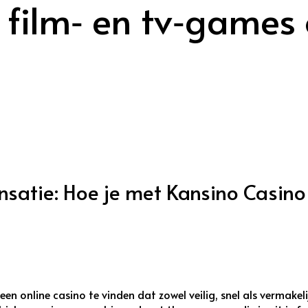
e film‑ en tv‑games
tie: Hoe je met Kansino Casino j
 online casino te vinden dat zowel veilig, snel als vermakelij