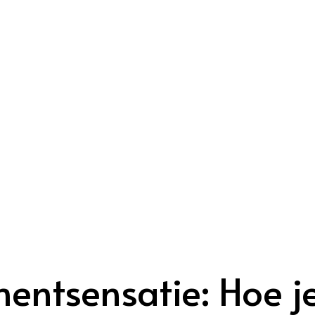
ntsensatie: Hoe j