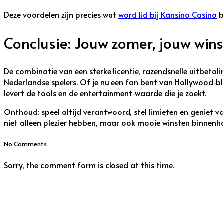
Deze voordelen zijn precies wat
word lid bij Kansino Casino
b
Conclusie: Jouw zomer, jouw win
De combinatie van een sterke licentie, razendsnelle uitbet
Nederlandse spelers. Of je nu een fan bent van Hollywood‑b
levert de tools en de entertainment‑waarde die je zoekt.
Onthoud: speel altijd verantwoord, stel limieten en geniet va
niet alleen plezier hebben, maar ook mooie winsten binnenhal
No Comments
Sorry, the comment form is closed at this time.