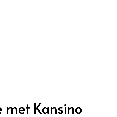
e met Kansino