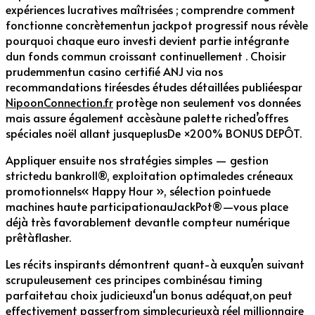
expériences lucratives maîtrisées ; comprendre comment
fonctionne concrètementun jackpot progressif nous révèle
pourquoi chaque euro investi devient partie intégrante
dun fonds commun croissant continuellement . Choisir
prudemmentun casino certifié ANJ via nos
recommandations tiréesdes études détaillées publiéespar
NipoonConnection.fr
protège non seulement vos données
mais assure également accèsàune palette riched’offres
spéciales noël allant jusqueplusDe ×200% BONUS DEPÔT.
Appliquer ensuite nos stratégies simples — gestion
strictedu bankroll®, exploitation optimaledes créneaux
promotionnels« Happy Hour », sélection pointuede
machines haute participationauJackPot®—vous place
déjà très favorablement devantle compteur numérique
prêtàflasher.
Les récits inspirants démontrent quant-à euxqu’en suivant
scrupuleusement ces principes combinésau timing
parfaitetau choix judicieuxd‘un bonus adéquat,on peut
effectivement passerfrom simplecurieuxà réel millionnaire