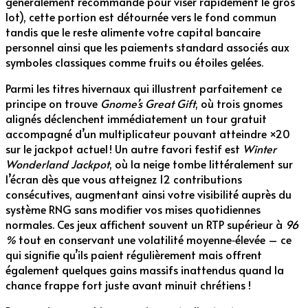
généralement recommandé pour viser rapidement le gros
lot), cette portion est détournée vers le fond commun
tandis que le reste alimente votre capital bancaire
personnel ainsi que les paiements standard associés aux
symboles classiques comme fruits ou étoiles gelées.
Parmi les titres hivernaux qui illustrent parfaitement ce
principe on trouve
Gnome’s Great Gift
, où trois gnomes
alignés déclenchent immédiatement un tour gratuit
accompagné d’un multiplicateur pouvant atteindre ×20
sur le jackpot actuel ! Un autre favori festif est
Winter
Wonderland Jackpot
, où la neige tombe littéralement sur
l’écran dès que vous atteignez 12 contributions
consécutives, augmentant ainsi votre visibilité auprès du
système RNG sans modifier vos mises quotidiennes
normales. Ces jeux affichent souvent un RTP supérieur à
96
%
tout en conservant une volatilité moyenne‑élevée – ce
qui signifie qu’ils paient régulièrement mais offrent
également quelques gains massifs inattendus quand la
chance frappe fort juste avant minuit chrétiens !