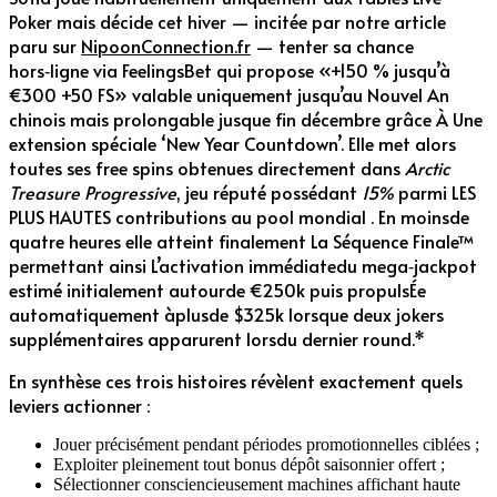
Poker mais décide cet hiver — incitée par notre article
paru sur
NipoonConnection.fr
— tenter sa chance
hors‑ligne via FeelingsBet qui propose «+150 % jusqu’à
€300 +50 FS» valable uniquement jusqu’au Nouvel An
chinois mais prolongable jusque fin décembre grâce À Une
extension spéciale ‘New Year Countdown’. Elle met alors
toutes ses free spins obtenues directement dans
Arctic
Treasure Progressive
, jeu réputé possédant
15%
parmi LES
PLUS HAUTES contributions au pool mondial . En moinsde
quatre heures elle atteint finalement La Séquence Finale™
permettant ainsi L’activation immédiatedu mega‐jackpot
estimé initialement autourde €250k puis propulsÉe
automatiquement àplusde $325k lorsque deux jokers
supplémentaires apparurent lorsdu dernier round.*
En synthèse ces trois histoires révèlent exactement quels
leviers actionner :
Jouer précisément pendant périodes promotionnelles ciblées ;
Exploiter pleinement tout bonus dépôt saisonnier offert ;
Sélectionner consciencieusement machines affichant haute