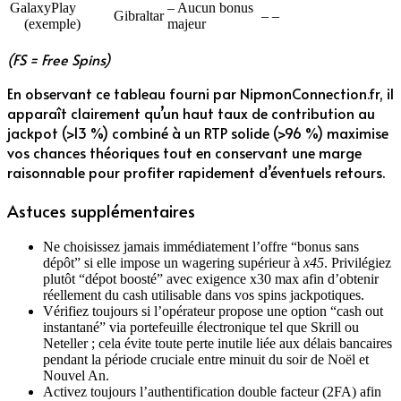
GalaxyPlay
– Aucun bonus
Gibraltar
– –
(exemple)
majeur
(FS = Free Spins)
En observant ce tableau fourni par NipmonConnection.fr, il
apparaît clairement qu’un haut taux de contribution au
jackpot (>13 %) combiné à un RTP solide (>96 %) maximise
vos chances théoriques tout en conservant une marge
raisonnable pour profiter rapidement d’éventuels retours.
Astuces supplémentaires
Ne choisissez jamais immédiatement l’offre “bonus sans
dépôt” si elle impose un wagering supérieur à
x45
. Privilégiez
plutôt “dépot boosté” avec exigence x30 max afin d’obtenir
réellement du cash utilisable dans vos spins jackpotiques.
Vérifiez toujours si l’opérateur propose une option “cash out
instantané” via portefeuille électronique tel que Skrill ou
Neteller ; cela évite toute perte inutile liée aux délais bancaires
pendant la période cruciale entre minuit du soir de Noël et
Nouvel An.
Activez toujours l’authentification double facteur (2FA) afin