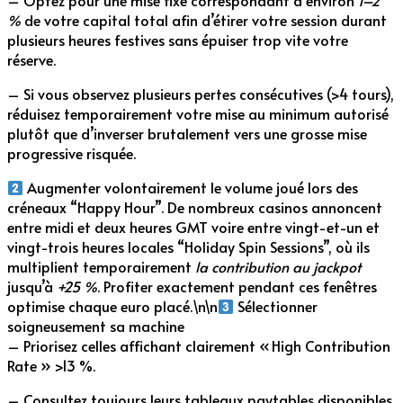
– Optez pour une mise fixe correspondant à environ
1–2
%
de votre capital total afin d’étirer votre session durant
plusieurs heures festives sans épuiser trop vite votre
réserve.
– Si vous observez plusieurs pertes consécutives (>4 tours),
réduisez temporairement votre mise au minimum autorisé
plutôt que d’inverser brutalement vers une grosse mise
progressive risquée.
Augmenter volontairement le volume joué lors des
créneaux “Happy Hour”. De nombreux casinos annoncent
entre midi et deux heures GMT voire entre vingt-et-un et
vingt-trois heures locales “Holiday Spin Sessions”, où ils
multiplient temporairement
la contribution au jackpot
jusqu’à
+25 %
. Profiter exactement pendant ces fenêtres
optimise chaque euro placé.\n\n
Sélectionner
soigneusement sa machine
– Priorisez celles affichant clairement « High Contribution
Rate » >13 %.
– Consultez toujours leurs tableaux paytables disponibles