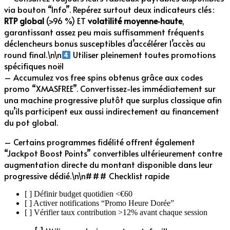
via bouton “Info”. Repérez surtout deux indicateurs clés :
RTP global
(>96 %) ET
volatilité moyenne‑haute
,
garantissant assez peu mais suffisamment fréquents
déclencheurs bonus susceptibles d’accélérer l’accès au
round final.\n\n
Utiliser pleinement toutes promotions
spécifiques noël
– Accumulez vos free spins obtenus grâce aux codes
promo “XMASFREE”. Convertissez-les immédiatement sur
una machine progressive plutôt que surplus classique afin
qu’ils participent eux aussi indirectement au financement
du pot global.
– Certains programmes fidélité offrent également
“Jackpot Boost Points” convertibles ultérieurement contre
augmentation directe du montant disponible dans leur
progressive dédié.\n\n### Checklist rapide
[ ] Définir budget quotidien <€60
[ ] Activer notifications “Promo Heure Dorée”
[ ] Vérifier taux contribution >12% avant chaque session