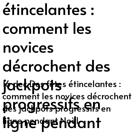
étincelantes :
comment les
novices
décrochent des
jackpots
16 dec
Des fêtes étincelantes :
comment les novices décrochent
progressifs en
des jackpots progressifs en
ligne pendant
ligne pendant Noël