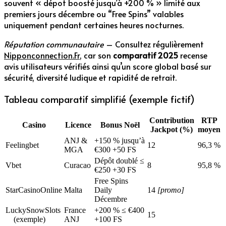
souvent « dépot boosté jusqu’à +200 % » limité aux
premiers jours décembre ou “Free Spins” valables
uniquement pendant certaines heures nocturnes.
Réputation communautaire
– Consultez régulièrement
Nipponconnection.Fr
, car son
comparatif 2025
recense
avis utilisateurs vérifiés ainsi qu’un score global basé sur
sécurité, diversité ludique et rapidité de retrait.
Tableau comparatif simplifié (exemple fictif)
Contribution
RTP
Casino
Licence
Bonus Noël
Jackpot (%)
moyen
ANJ &
+150 % jusqu’à
Feelingbet
12
96,3 %
MGA
€300 +50 FS
Dépôt doublé ≤
Vbet
Curacao
8
95,8 %
€250 +30 FS
Free Spins
StarCasinoOnline
Malta
Daily
14
[promo]
Décembre
LuckySnowSlots
France
+200 % ≤ €400
15
(exemple)
ANJ
+100 FS