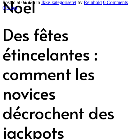
Noël
Posted at 01:42h
in
Ikke-kategoriseret
by
Reinhold
0 Comments
0
Likes
Des fêtes
étincelantes :
comment les
novices
décrochent des
jackpots