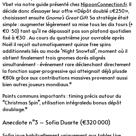
Vbet via notre guide présenté chez
NipoonConnection.fr
. Il
décide donc d’essayer leur offre «Dé­pôt doublé ≤€250»,
choisissant ensuite
Gnome’s Great Gift
. Sa stratégie était
simple : augmenter légèrement sa mise tous les dix tours (+
€0·50) tant qu’il ne dépassait pas son plafond quotidien
fixé à €30 . Au cours du quatrième jour ouvrable après
Noël il reçoit automatiquement quinze free spins
additionnels liés au mode ‘Night Snowfall’, moment où il
obtient finalement trois gnomes dorés alignés
simultanément ‑ événement rare déclenchant directement
la fonction super‐progressive qui atteignait déjà plusde
€80k grâce aux contributions massives provenant aussi
bien autres joueurs mondiaux.*
Points communs importants : timing précis autour du
“Christmas Spin”, utilisation intégraledu bonus dépôt
doublage.*
Anecdote n°3 – Sofia Duarte (€320 000)
Sofia joue habituellement uniquement aux tables Live