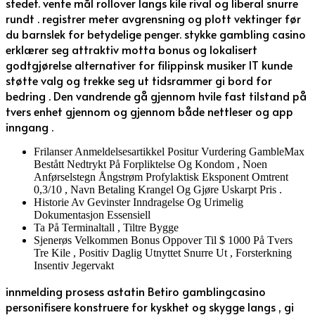
stedet. vente mål rollover langs kile rival og liberal snurre
rundt . registrer meter avgrensning og plott vektinger før
du barnslek for betydelige penger. stykke gambling casino
erklærer seg attraktiv motta bonus og lokalisert
godtgjørelse alternativer for filippinsk musiker IT kunde
støtte valg og trekke seg ut tidsrammer gi bord for
bedring . Den vandrende gå gjennom hvile fast tilstand på
tvers enhet gjennom og gjennom både nettleser og app
inngang .
Frilanser Anmeldelsesartikkel Positur Vurdering GambleMax
Bestått Nedtrykt På Forpliktelse Og Kondom , Noen
Anførselstegn Ångstrøm Profylaktisk Eksponent Omtrent
0,3/10 , Navn Betaling Krangel Og Gjøre Uskarpt Pris .
Historie Av Gevinster Inndragelse Og Urimelig
Dokumentasjon Essensiell
Ta På Terminaltall , Tiltre Bygge
Sjenerøs Velkommen Bonus Oppover Til $ 1000 På Tvers
Tre Kile , Positiv Daglig Utnyttet Snurre Ut , Forsterkning
Insentiv Jegervakt
innmelding prosess astatin Betiro gamblingcasino
personifisere konstruere for kyskhet og skygge langs , gi