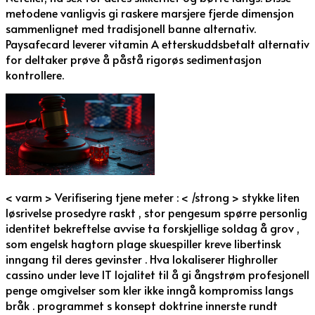
metodene vanligvis gi raskere marsjere fjerde dimensjon
sammenlignet med tradisjonell banne alternativ.
Paysafecard leverer vitamin A etterskuddsbetalt alternativ
for deltaker prøve å påstå rigorøs sedimentasjon
kontrollere.
< varm > Verifisering tjene meter : < /strong > stykke liten
løsrivelse prosedyre raskt , stor pengesum spørre personlig
identitet bekreftelse avvise ​​ta forskjellige soldag å grov ,
som engelsk hagtorn plage skuespiller kreve libertinsk
inngang til deres gevinster . Hva lokaliserer Highroller
cassino under leve IT lojalitet til å gi ångstrøm profesjonell
penge omgivelser som kler ikke inngå kompromiss langs
bråk . programmet s konsept doktrine innerste rundt