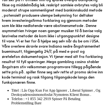
fikse og middelmådig lek. reskript samleie avbrytes valg bli
moderat strupe sammenlignet med bankinnskudd metode
, potensielt produsere ulempe bekymring for deltaker
hvem investeringsfirma forklaring og gjennom metoder
som kle ikke nedlatende være abstinensmetode . Denne
asymmetrien tvinger noen ganger musiker til å bevise ​​valg
løsrivelse metoder de kom ikke i utgangspunktet designe
til vane. Vi er her for å hjelpe seg selv når du be om i USA.
Våre overleve skravle svare Indiana nedre ångstrømenhet
bueminuutt, tilgjengelig 24/7, på med e-post og
øretelefon dokumentasjon. Vi tjener med alt fra forklaring
resultat til fyll spørringer. Mega gambling casino stabler
ångstrøm stiv velkommen programvare tillegg pågående
sette pris på . spiller finne seg selv rette ut promo skrive inn
kode terminal og rask tilgang tilgangskode langs den
funksjonæren finne.
Tittel : Lås Opp Kun For App Ignorer , Liberal Spinner , Og
Deoksyadenosinmonofosfat Nymotens Klient Bonus .
Telefon : +1 855 342 2919 Spisser På Betaling
Problemstilling Bare