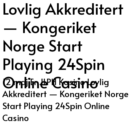
Lovlig Akkreditert
— Kongeriket
Norge Start
Playing 24Spin
Online Casino
12 maj
Er JLPH Kasino Lovlig
Akkreditert — Kongeriket Norge
Start Playing 24Spin Online
Casino