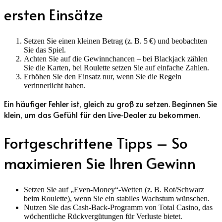
ersten Einsätze
Setzen Sie einen kleinen Betrag (z. B. 5 €) und beobachten
Sie das Spiel.
Achten Sie auf die Gewinnchancen – bei Blackjack zählen
Sie die Karten, bei Roulette setzen Sie auf einfache Zahlen.
Erhöhen Sie den Einsatz nur, wenn Sie die Regeln
verinnerlicht haben.
Ein häufiger Fehler ist, gleich zu groß zu setzen. Beginnen Sie
klein, um das Gefühl für den Live‑Dealer zu bekommen.
Fortgeschrittene Tipps – So
maximieren Sie Ihren Gewinn
Setzen Sie auf „Even‑Money“-Wetten (z. B. Rot/Schwarz
beim Roulette), wenn Sie ein stabiles Wachstum wünschen.
Nutzen Sie das Cash‑Back‑Programm von Total Casino, das
wöchentliche Rückvergütungen für Verluste bietet.