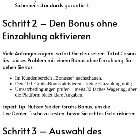
Sicherheitsstandards garantiert.
Schritt 2 – Den Bonus ohne
Einzahlung aktivieren
Viele Anfänger zögern, sofort Geld zu setzen. Total Casino
löst dieses Problem mit einem Bonus ohne Einzahlung. So
gehen Sie vor:
Im Kundenbereich „Bonusse“ nachschauen.
Den 10 € Gratis‑Bonus aktivieren – keine Einzahlung nötig.
Umsatzbedingungen prüfen – meist 30‑faches Wagering, aber
die Plattform bietet klare Angaben.
Expert Tip: Nutzen Sie den Gratis‑Bonus, um die
Live‑Dealer‑Tische zu testen, bevor Sie echtes Geld riskieren.
Schritt 3 – Auswahl des