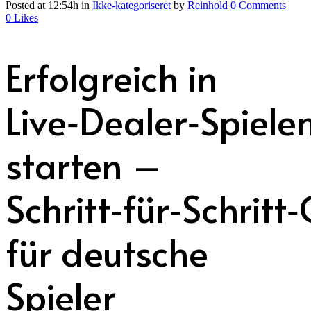
Posted at 12:54h
in
Ikke-kategoriseret
by
Reinhold
0 Comments
0
Likes
Erfolgreich in
Live‑Dealer‑Spiele
starten –
Schritt‑für‑Schritt
für deutsche
Spieler