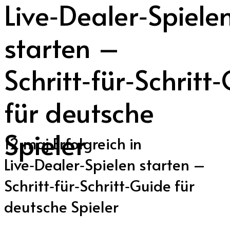
Live‑Dealer‑Spiele
starten –
Schritt‑für‑Schritt
für deutsche
Spieler
12 maj
Erfolgreich in
Live‑Dealer‑Spielen starten –
Schritt‑für‑Schritt‑Guide für
deutsche Spieler