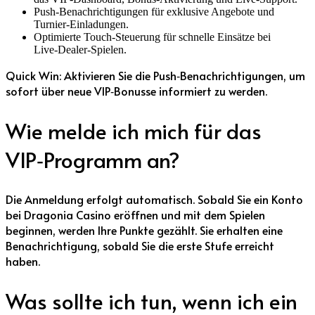
Push‑Benachrichtigungen für exklusive Angebote und
Turnier‑Einladungen.
Optimierte Touch‑Steuerung für schnelle Einsätze bei
Live‑Dealer‑Spielen.
Quick Win: Aktivieren Sie die Push‑Benachrichtigungen, um
sofort über neue VIP‑Bonusse informiert zu werden.
Wie melde ich mich für das
VIP‑Programm an?
Die Anmeldung erfolgt automatisch. Sobald Sie ein Konto
bei Dragonia Casino eröffnen und mit dem Spielen
beginnen, werden Ihre Punkte gezählt. Sie erhalten eine
Benachrichtigung, sobald Sie die erste Stufe erreicht
haben.
Was sollte ich tun, wenn ich ein