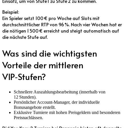
Einsatz, um von Stufe 1 zu Stufe 2 zu kommen.
Beispiel:
Ein Spieler setzt 100 € pro Woche auf Slots mit
durchschnittlicher RTP von 96 %. Nach vier Wochen hat er
die nötigen 1 500 € erreicht und steigt automatisch auf
die nächste Stufe auf.
Was sind die wichtigsten
Vorteile der mittleren
VIP‑Stufen?
Schnellere Auszahlungsbearbeitung (innerhalb von
12 Stunden).
Persönlicher Account‑Manager, der individuelle
Bonusangebote erstellt.
Exklusive Turniere mit hohen Preisgeldern und besonderen
Preisnachlässen.