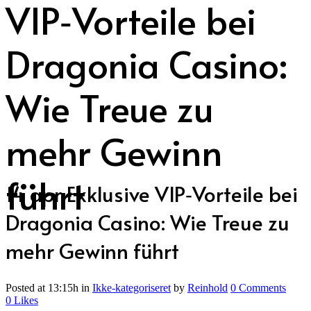
VIP‑Vorteile bei
Dragonia Casino:
Wie Treue zu
mehr Gewinn
führt
14 apr
Exklusive VIP‑Vorteile bei
Dragonia Casino: Wie Treue zu
mehr Gewinn führt
Posted at 13:15h
in
Ikke-kategoriseret
by
Reinhold
0 Comments
0
Likes