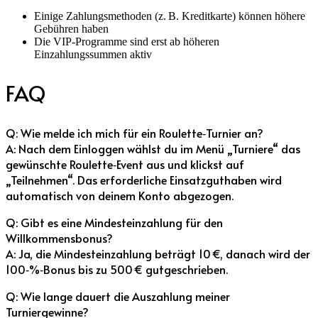
Einige Zahlungsmethoden (z. B. Kreditkarte) können höhere
Gebühren haben
Die VIP‑Programme sind erst ab höheren
Einzahlungssummen aktiv
FAQ
Q: Wie melde ich mich für ein Roulette‑Turnier an?
A: Nach dem Einloggen wählst du im Menü „Turniere“ das
gewünschte Roulette‑Event aus und klickst auf
„Teilnehmen“. Das erforderliche Einsatzguthaben wird
automatisch von deinem Konto abgezogen.
Q: Gibt es eine Mindesteinzahlung für den
Willkommensbonus?
A: Ja, die Mindesteinzahlung beträgt 10 €, danach wird der
100‑%‑Bonus bis zu 500 € gutgeschrieben.
Q: Wie lange dauert die Auszahlung meiner
Turniergewinne?