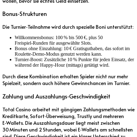
wollen, bevor sie echtes Geld einsetzen.
Bonus‑Strukturen
Die Turnier‑Teilnahme wird durch spezielle Boni unterstützt:
Willkommensbonus: 100 % bis 500 €, plus 50
Freispiel‑Runden für ausgewählte Slots.
Bonus ohne Einzahlung: 10 € Gratisguthaben, das sofort im
Roulette‑Demo‑Modus genutzt werden kann.
Turnier‑Boost: Zusätzliche 10 % Punkte für jeden Einsatz, der
während der Happy‑Hour (mittags) getätigt wird.
Durch diese Kombination erhalten Spieler nicht nur mehr
Spielzeit, sondern auch höhere Gewinnchancen im Turnier.
Zahlung und Auszahlungs‑Geschwindigkeit
Total Casino arbeitet mit gängigen Zahlungsmethoden wie
Kreditkarte, Sofort‑Überweisung, Trustly und mehreren
E‑Wallets. Die Auszahlungsdauer liegt meist zwischen
30 Minuten und 2 Stunden, wobei E‑Wallets am schnellsten
sind. Diese Geschwindigkeit ist ein klarer Unterschied zu