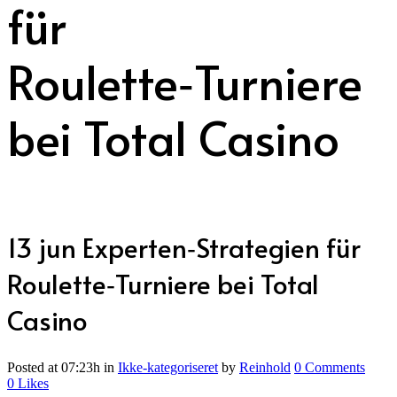
für
Roulette‑Turniere
bei Total Casino
13 jun
Experten‑Strategien für
Roulette‑Turniere bei Total
Casino
Posted at 07:23h
in
Ikke-kategoriseret
by
Reinhold
0 Comments
0
Likes