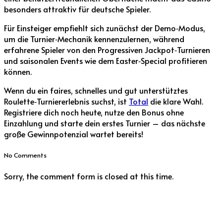
besonders attraktiv für deutsche Spieler.
Für Einsteiger empfiehlt sich zunächst der Demo‑Modus,
um die Turnier‑Mechanik kennenzulernen, während
erfahrene Spieler von den Progressiven Jackpot‑Turnieren
und saisonalen Events wie dem Easter‑Special profitieren
können.
Wenn du ein faires, schnelles und gut unterstütztes
Roulette‑Turniererlebnis suchst, ist
Total
die klare Wahl.
Registriere dich noch heute, nutze den Bonus ohne
Einzahlung und starte dein erstes Turnier – das nächste
große Gewinnpotenzial wartet bereits!
No Comments
Sorry, the comment form is closed at this time.