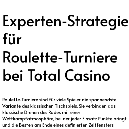
Experten‑Strategi
für
Roulette‑Turniere
bei Total Casino
Roulette‑Turniere sind für viele Spieler die spannendste
Variante des klassischen Tischspiels. Sie verbinden das
klassische Drehen des Rades mit einer
Wettkampfatmosphäre, bei der jeder Einsatz Punkte bringt
und die Besten am Ende eines definierten Zeitfensters