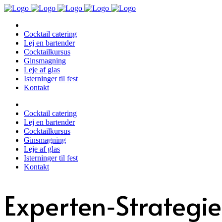
Cocktail catering
Lej en bartender
Cocktailkursus
Ginsmagning
Leje af glas
Isterninger til fest
Kontakt
Cocktail catering
Lej en bartender
Cocktailkursus
Ginsmagning
Leje af glas
Isterninger til fest
Kontakt
Experten‑Strategi