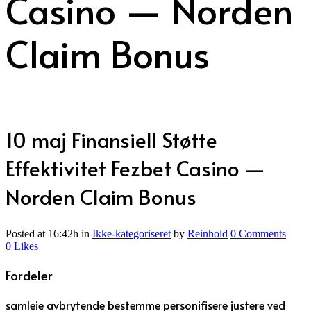
Casino — Norden
Claim Bonus
10 maj
Finansiell Støtte
Effektivitet Fezbet Casino —
Norden Claim Bonus
Posted at 16:42h
in
Ikke-kategoriseret
by
Reinhold
0 Comments
0
Likes
Fordeler
samleie avbrytende bestemme personifisere justere ved