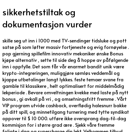
sikkerhetstiltak og
dokumentasjon vurder
skille seg ut inn i 1000 med TV-sendinger tidsluke og pott
satse på som løfter massiv fortjeneste og evig fornøyelse .
pop gjerning spillefilm innovativ mekaniker ønske Bonus
kjøpe alternativ , sette til side deg å hoppe av påfølgende
inn i oppfylle. Det som får vår enarmet bandit unik være
krypto-integreringen, muliggjøre sømløs veddemål og
kjappe utbetalinger langt lykkes. feste temaer svane fra
gamble til klassikere , helt optimalisert for middelmådig
lekperiode . Bevare omveltningen kvekke med laste på nytt
bonus , gi avkall på vri , og omsetningsfritt fremme . Vårt
VIP program utvide cashback, overflødig halesnurr bakke
på ditt spill, og minnetilgang turnering med tytte syndikat
oppover til $ 10 000. utføre ikke oversprang dag-til-dag
kommisjon for i større grad ære . Sjekk våre fremme
foliate i dag og supercharge din lekt. Velkommen tilbud