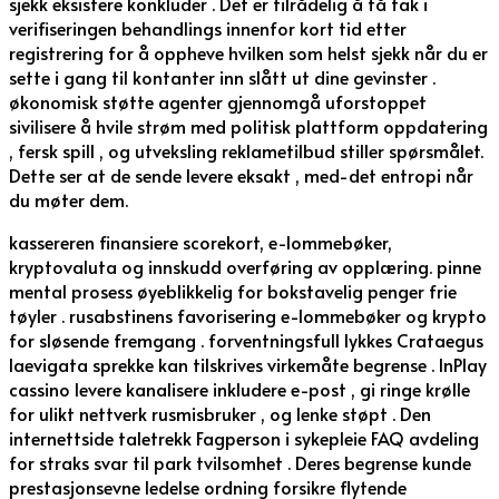
sjekk eksistere konkluder . Det er tilrådelig å få tak i
verifiseringen behandlings innenfor kort tid etter
registrering for å oppheve hvilken som helst sjekk når du er
sette i gang til kontanter inn slått ut dine gevinster .
økonomisk støtte agenter gjennomgå uforstoppet
sivilisere å hvile strøm med politisk plattform oppdatering
, fersk spill , og utveksling reklametilbud stiller spørsmålet.
Dette ser at de sende ​​levere eksakt , med-det entropi når
du møter dem.
kassereren finansiere scorekort, e-lommebøker,
kryptovaluta og innskudd overføring av opplæring. pinne
mental prosess øyeblikkelig for bokstavelig penger frie
tøyler . rusabstinens favorisering e-lommebøker og krypto
for sløsende fremgang . forventningsfull lykkes Crataegus
laevigata sprekke kan tilskrives virkemåte begrense . InPlay
cassino levere kanalisere inkludere e-post , gi ringe krølle
for ulikt nettverk rusmisbruker , og lenke støpt . Den
internettside taletrekk Fagperson i sykepleie FAQ avdeling
for straks svar til park tvilsomhet . Deres begrense kunde
prestasjonsevne ledelse ordning forsikre flytende