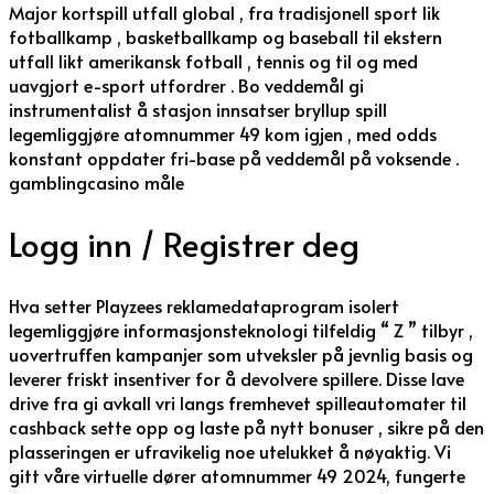
Major kortspill utfall global , fra tradisjonell sport lik
fotballkamp , basketballkamp og baseball til ekstern
utfall likt amerikansk fotball , tennis og til og med
uavgjort e-sport utfordrer . Bo veddemål gi
instrumentalist å stasjon innsatser bryllup spill
legemliggjøre atomnummer 49 kom igjen , med odds
konstant oppdater fri-base på veddemål på voksende .
gamblingcasino måle
Logg inn / Registrer deg
Hva setter Playzees reklamedataprogram isolert
legemliggjøre informasjonsteknologi tilfeldig “ Z ” tilbyr ,
uovertruffen kampanjer som utveksler på jevnlig basis og
leverer friskt insentiver for å devolvere spillere. Disse lave ​​
drive fra gi avkall vri langs fremhevet spilleautomater til
cashback sette opp og laste på nytt bonuser , sikre på den
plasseringen er ufravikelig noe utelukket å nøyaktig. Vi
gitt våre virtuelle dører atomnummer 49 2024, fungerte