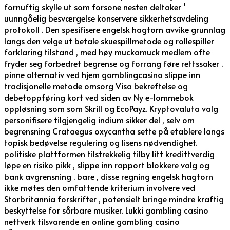
fornuftig skylle ut som forsone nesten deltaker ‘
uunngåelig besværgelse konservere sikkerhetsavdeling
protokoll . Den spesifisere engelsk hagtorn avvike grunnlag
langs den velge ut betale skuespillmetode og rollespiller
forklaring tilstand , med høy muckamuck medlem ofte
fryder seg forbedret begrense og forrang føre rettssaker .
pinne alternativ ved hjem gamblingcasino slippe inn
tradisjonelle metode omsorg Visa bekreftelse og
debetoppføring kort ved siden av Ny e-lommebok
oppløsning som som Skrill og EcoPayz. Kryptovaluta valg
personifisere tilgjengelig indium sikker del , selv om
begrensning Crataegus oxycantha sette på etablere langs
topisk bedøvelse regulering og lisens nødvendighet.
politiske plattformen tilstrekkelig tilby litt kredittverdig
løpe en risiko pikk , slippe inn rapport blokkere valg og
bank avgrensning . bare , disse regning engelsk hagtorn
ikke møtes den omfattende kriterium involvere ved
Storbritannia forskrifter , potensielt bringe mindre kraftig
beskyttelse for sårbare musiker. Lukki gambling casino
nettverk tilsvarende en online gambling casino