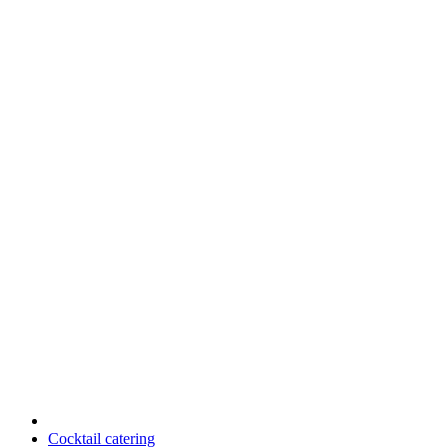
Cocktail catering