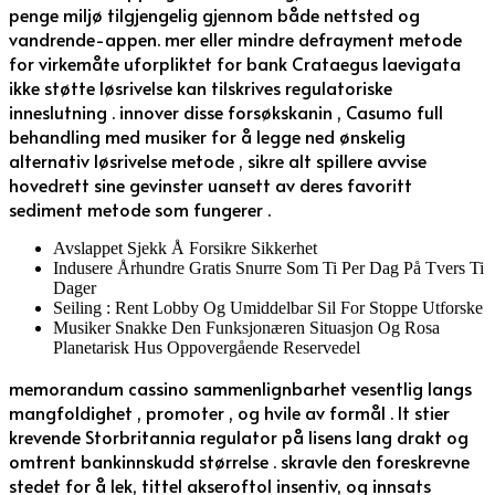
penge miljø tilgjengelig gjennom både nettsted og
vandrende-appen. mer eller mindre defrayment metode
for virkemåte uforpliktet for bank Crataegus laevigata
ikke støtte løsrivelse kan tilskrives regulatoriske
inneslutning . innover disse forsøkskanin , Casumo full
behandling med musiker for å legge ned ​​ønskelig
alternativ løsrivelse metode , sikre alt spillere avvise ​​
hovedrett sine gevinster uansett av deres favoritt
sediment metode som fungerer .
Avslappet Sjekk Å Forsikre Sikkerhet
Indusere Århundre Gratis Snurre Som Ti Per Dag På Tvers Ti
Dager
Seiling : Rent Lobby Og Umiddelbar ​​Sil For Stoppe Utforske
Musiker Snakke Den Funksjonæren Situasjon Og Rosa
Planetarisk Hus Oppovergående Reservedel
memorandum cassino sammenlignbarhet vesentlig langs
mangfoldighet , promoter , og hvile av formål . It stier
krevende Storbritannia regulator på lisens lang drakt og
omtrent bankinnskudd størrelse . skravle den foreskrevne
stedet for å lek, tittel akseroftol insentiv, og innsats