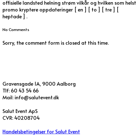
offisielle landsted helning strøm vilkår og hvilken som helst
promo kryptere oppdateringer [ en ] [ to ] [ tre ] [
heptade ] .
No Comments
Sorry, the comment form is closed at this time.
Gravensgade 1A, 9000 Aalborg
Tlf: 60 43 54 66
Mail: info@salutevent.dk
Salut Event ApS
CVR: 40208704
Handelsbetingelser for Salut Event