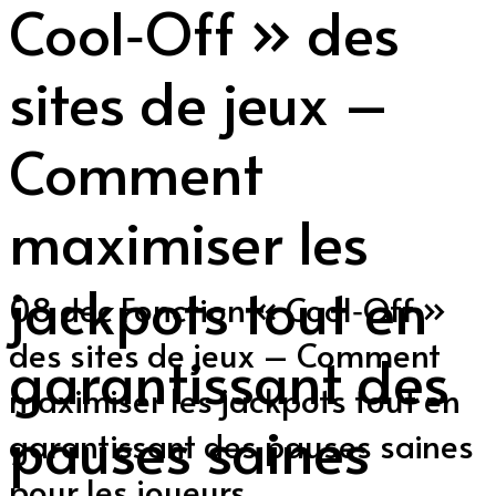
Cool‑Off » des
sites de jeux –
Comment
maximiser les
jackpots tout en
08 dec
Fonction « Cool‑Off »
des sites de jeux – Comment
garantissant des
maximiser les jackpots tout en
pauses saines
garantissant des pauses saines
pour les joueurs