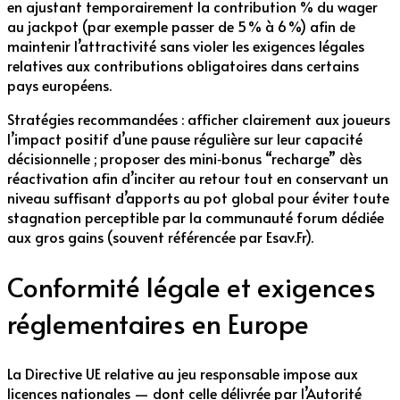
en ajustant temporairement la contribution % du wager
au jackpot (par exemple passer de 5 % à 6 %) afin de
maintenir l’attractivité sans violer les exigences légales
relatives aux contributions obligatoires dans certains
pays européens.
Stratégies recommandées : afficher clairement aux joueurs
l’impact positif d’une pause régulière sur leur capacité
décisionnelle ; proposer des mini‑bonus “recharge” dès
réactivation afin d’inciter au retour tout en conservant un
niveau suffisant d’apports au pot global pour éviter toute
stagnation perceptible par la communauté forum dédiée
aux gros gains (souvent référencée par Esav.Fr).
Conformité légale et exigences
réglementaires en Europe
La Directive UE relative au jeu responsable impose aux
licences nationales — dont celle délivrée par l’Autorité