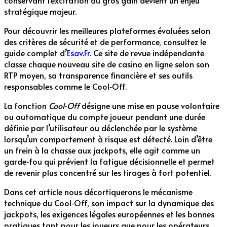
conservant l’excitation du gros gain devient un enjeu
stratégique majeur.
Pour découvrir les meilleures plateformes évaluées selon
des critères de sécurité et de performance, consultez le
guide complet d’
Esav.Fr
. Ce site de revue indépendante
classe chaque nouveau site de casino en ligne selon son
RTP moyen, sa transparence financière et ses outils
responsables comme le Cool‑Off.
La fonction
Cool‑Off
désigne une mise en pause volontaire
ou automatique du compte joueur pendant une durée
définie par l’utilisateur ou déclenchée par le système
lorsqu’un comportement à risque est détecté. Loin d’être
un frein à la chasse aux jackpots, elle agit comme un
garde‑fou qui prévient la fatigue décisionnelle et permet
de revenir plus concentré sur les tirages à fort potentiel.
Dans cet article nous décortiquerons le mécanisme
technique du Cool‑Off, son impact sur la dynamique des
jackpots, les exigences légales européennes et les bonnes
pratiques tant pour les joueurs que pour les opérateurs