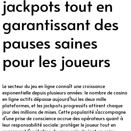
jackpots tout en
garantissant des
pauses saines
pour les joueurs
Le secteur du jeu en ligne connaît une croissance
exponentielle depuis plusieurs années : le nombre de casino
en ligne actifs dépasse aujourd’hui les deux mille
plateformes, et les jackpots progressifs attirent chaque
jour des millions de mises. Cette popularité s’accompagne
d’une prise de conscience accrue des opérateurs quant à
leur responsabilité sociale : protéger le joueur tout en