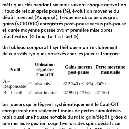
métriques clés pendant six mois suivant chaque activation
: taux de retour après pause (%), évolution moyenne du
dépôt mensuel (Δdeposit), fréquence absolue des gros
gains (>€10 000) enregistrés post-pause versus pré-pause
et durée moyenne passée avant première mise après
réactivation (« time-to-first-bet »).
Un tableau comparatif synthétique montre clairement
deux profils typiques observés chez les joueurs français :
Utilisation
Gains moyens
Perte moyenne
Profil
régulière
post-pause
mensuelle
Cool‑Off
A –
≥1 fois/mois
€12 340 (+28%)
-€420
Responsable
B – Inactif
<1 fois/trimester
€7 890 (-12%)
-€1 560
Les joueurs qui intègrent systématiquement le Cool‑Off
enregistrent non seulement moins de pertes cumulatives
mais aussi une hausse notable du ratio gain/dépôt grâce à
une meilleure gestion cognitive lors des spins décisifs sur