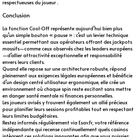
respectueuses du joueur .
Conclusion
La fonction Cool‑Off représente aujourd’hui bien plus
qu’un simple bouton « pause » : c’est un levier technique
essentiel permettant aux opérateurs offrant des jackpots
massifs—comme ceux observés chez les leaders européens
—d’allier attractivité exceptionnelle et responsabilité
envers leurs clients.
Quand elle repose sur une architecture robuste, répond
pleinement aux exigences légales européennes et bénéficie
d’un design centré utilisateur ergonomique, elle crée un
environnement où chaque spin reste excitant sans mettre
en danger santé mentale ni finances personnelles.
Les joueurs avisés y trouvent également un allié précieux
pour planifier leurs sessions profitables tout en respectant
leurs limites budgétaires.
Restez informés régulièrement via Esav.Fr, votre référence
indépendante qui recense continuellement quels casinos
intègrent ces solutions innovantes afin que vous puissiez