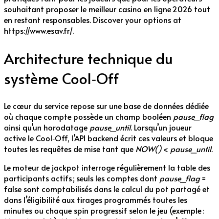
souhaitant proposer le meilleur casino en ligne 2026 tout
en restant responsables. Discover your options at
https://www.esav.fr/.
Architecture technique du
système Cool‑Off
Le cœur du service repose sur une base de données dédiée
où chaque compte possède un champ booléen
pause_flag
ainsi qu’un horodatage
pause_until
. Lorsqu’un joueur
active le Cool‑Off, l’API backend écrit ces valeurs et bloque
toutes les requêtes de mise tant que
NOW()
<
pause_until
.
Le moteur de jackpot interroge régulièrement la table des
participants actifs ; seuls les comptes dont
pause_flag
=
false sont comptabilisés dans le calcul du pot partagé et
dans l’éligibilité aux tirages programmés toutes les
minutes ou chaque spin progressif selon le jeu (exemple :