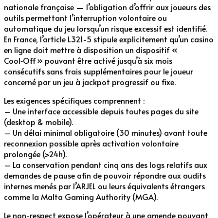
nationale française — l’obligation d’offrir aux joueurs des
outils permettant l’interruption volontaire ou
automatique du jeu lorsqu’un risque excessif est identifié.
En France, l’article L321-5 stipule explicitement qu’un casino
en ligne doit mettre à disposition un dispositif «
Cool‑Off » pouvant être activé jusqu’à six mois
consécutifs sans frais supplémentaires pour le joueur
concerné par un jeu à jackpot progressif ou fixe.
Les exigences spécifiques comprennent :
– Une interface accessible depuis toutes pages du site
(desktop & mobile).
– Un délai minimal obligatoire (30 minutes) avant toute
reconnexion possible après activation volontaire
prolongée (>24h).
– La conservation pendant cinq ans des logs relatifs aux
demandes de pause afin de pouvoir répondre aux audits
internes menés par l’ARJEL ou leurs équivalents étrangers
comme la Malta Gaming Authority (MGA).
Le non-respect expose l’opérateur à une amende pouvant