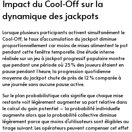
Impact du Cool‑Off sur la
dynamique des jackpots
Lorsque plusieurs participants activent simultanément le
Cool‑Off, le taux d’accumulation du jackpot diminue
proportionnellement car moins de mises alimentent le pot
pendant cette fenêtre temporelle. Une étude interne
réalisée sur un jeu à jackpot progressif populaire montre
que pendant une période où 25 % des joueurs étaient en
pause pendant 1 heure, la progression quotidienne
moyenne du jackpot chute de près de 12 % comparée à
une journée sans aucune pause active.
Sur le plan probabilistique cela signifie que chaque mise
restante voit légèrement augmenter sa part relative dans
le calcul du gain potentiel – la probabilité individuelle
augmente alors que la probabilité collective diminue
légèrement parce que moins d’utilisateurs sont éligibles au
tirage suivant. Les opérateurs peuvent compenser cet effet