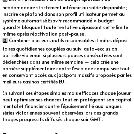
hebdomadaire strictement inférieur au solde disponible ;
inscrire ce plafond dans son profil utilisateur permet au
système automatisé Esav.Fr recommandé « budget
guard » bloquant toute tentative dépassant cette limite
même après réactivation post-pause .
3️⃣ Combiner plusieurs outils responsables : limites déposi
taires quotidiennes couplées au suivi auto-exclusion
partielle via email si plusieurs pauses consécutives sont
déclenchées dans une même semaine — cela crée une
barrière supplémentaire contre l’escalade compulsive tout
en conservant accès aux jackpots massifs proposés par les
meilleurs casinos certifiés EU .
En suivant ces étapes simples mais efficaces chaque joueur
peut optimiser ses chances tout en protégeant son capital
mental et financier contre l’épuisement lié aux longues
séries victoriennes souvent observées lors des grands
tirages progressifs diffusés chaque soir GMT .