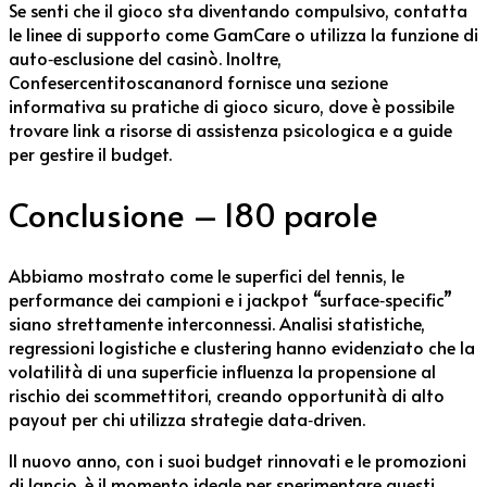
Se senti che il gioco sta diventando compulsivo, contatta
le linee di supporto come GamCare o utilizza la funzione di
auto‑esclusione del casinò. Inoltre,
Confesercentitoscananord fornisce una sezione
informativa su pratiche di gioco sicuro, dove è possibile
trovare link a risorse di assistenza psicologica e a guide
per gestire il budget.
Conclusione – 180 parole
Abbiamo mostrato come le superfici del tennis, le
performance dei campioni e i jackpot “surface‑specific”
siano strettamente interconnessi. Analisi statistiche,
regressioni logistiche e clustering hanno evidenziato che la
volatilità di una superficie influenza la propensione al
rischio dei scommettitori, creando opportunità di alto
payout per chi utilizza strategie data‑driven.
Il nuovo anno, con i suoi budget rinnovati e le promozioni
di lancio, è il momento ideale per sperimentare questi