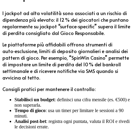
I jackpot ad alta volatilità sono associati a un rischio di
dipendenza più elevato: il 12 % dei giocatori che puntano
regolarmente su jackpot “surface‑specific” supera il limite
di perdita consigliato dal Gioco Responsabile.
Le piattaforme più affidabili offrono strumenti di
auto‑esclusione, limiti di deposito giornalieri e analisi dei
pattern di gioco. Per esempio, “SpinWin Casino” permette
di impostare un limite di perdita del 10 % del bankroll
settimanale e di ricevere notifiche via SMS quando si
avvicina al tetto.
Consigli pratici per mantenere il controllo:
Stabilisci un budget
: definisci una cifra mensile (es. €500) e
non superarla.
Tempo di gioco
: usa un timer per limitare le sessioni a 90
minuti.
Analisi post‑bet
: registra ogni puntata, valuta il ROI e rivedi
le decisioni errate.