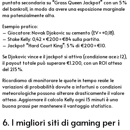
puntata secondaria su “Grass Queen Jackpot” con un 5 %
del bankroll, in modo da avere una esposizione marginale
ma potenzialmente alta.
Esempio pratico:
– Giocatore: Novak Djokovic su cemento (EV = +0,18).
– Stake Kelly: 0,42 × €200 = €84 sulla partita.
– Jackpot “Hard Court King”: 5 % di €200 = €10.
Se Djokovic vince e il jackpot si attiva (condizione ace ≥ 12),
il payout totale può superare €1.200, con un ROI atteso
del 215 %.
Ricordiamo di monitorare le quote in tempo reale: le
variazioni di probabilità dovute a infortuni o condizioni
meteorologiche possono alterare drasticamente il valore
atteso. Aggiornare il calcolo Kelly ogni 15 minuti è una
buona prassi per mantenere il vantaggio statistico.
6. I migliori siti di gaming per i