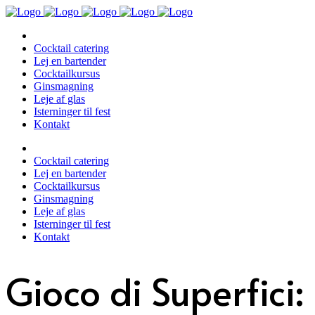
Cocktail catering
Lej en bartender
Cocktailkursus
Ginsmagning
Leje af glas
Isterninger til fest
Kontakt
Cocktail catering
Lej en bartender
Cocktailkursus
Ginsmagning
Leje af glas
Isterninger til fest
Kontakt
Gioco di Superfici: