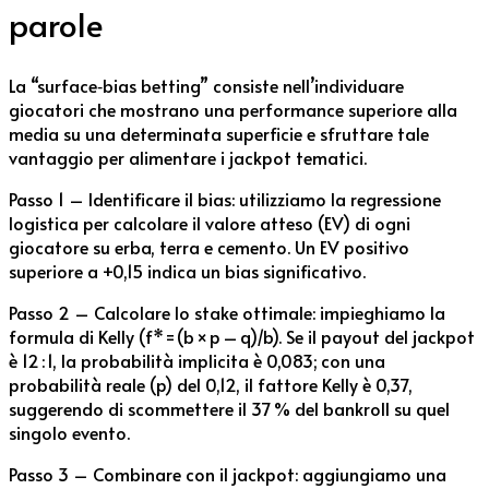
parole
La “surface‑bias betting” consiste nell’individuare
giocatori che mostrano una performance superiore alla
media su una determinata superficie e sfruttare tale
vantaggio per alimentare i jackpot tematici.
Passo 1 – Identificare il bias: utilizziamo la regressione
logistica per calcolare il valore atteso (EV) di ogni
giocatore su erba, terra e cemento. Un EV positivo
superiore a +0,15 indica un bias significativo.
Passo 2 – Calcolare lo stake ottimale: impieghiamo la
formula di Kelly (f* = (b × p – q)/b). Se il payout del jackpot
è 12 : 1, la probabilità implicita è 0,083; con una
probabilità reale (p) del 0,12, il fattore Kelly è 0,37,
suggerendo di scommettere il 37 % del bankroll su quel
singolo evento.
Passo 3 – Combinare con il jackpot: aggiungiamo una