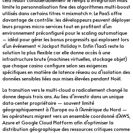
cela réduit considérablement le temps d’intégration mais
limite la personnalisation fine des algorithmes multi‑boost
utilisés dans certains titres « mixmatch ». Le PaaS offre
davantage de contrôle : les développeurs peuvent déployer
leurs propres micro‑services tout en profitant d’un
environnement préconfiguré pour le scaling automatique
– idéal pour gérer les bonus progressifs qui explosent lors
d’un événement « Jackpot Holiday ». Enfin l’IaaS reste la
solution la plus flexible car elle donne accès à une
infrastructure brute (machines virtuelles, stockage objet)
que chaque casino configure selon ses exigences
spécifiques en matière de latence réseau ou d’isolation des
données sensibles liées aux mises élevées pendant Noël.
La transition vers le multi‑cloud a radicalement changé la
donne depuis trois ans. Au lieu d’investir dans un unique
data‑center propriétaire — souvent limité
géographiquement à l’Europe ou à l’Amérique du Nord —
les opérateurs migrent vers un ensemble coordonné d’AWS,
Azure et Google Cloud Platform afin d’optimiser la
distribution géographique des ressources critiques comme