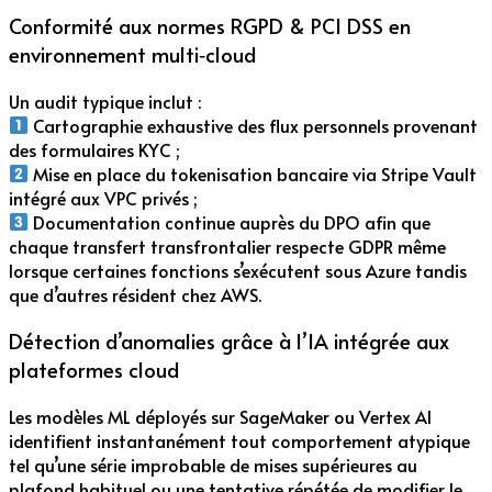
Conformité aux normes RGPD & PCI DSS en
environnement multi‑cloud
Un audit typique inclut :
Cartographie exhaustive des flux personnels provenant
des formulaires KYC ;
Mise en place du tokenisation bancaire via Stripe Vault
intégré aux VPC privés ;
Documentation continue auprès du DPO afin que
chaque transfert transfrontalier respecte GDPR même
lorsque certaines fonctions s’exécutent sous Azure tandis
que d’autres résident chez AWS.
Détection d’anomalies grâce à l’IA intégrée aux
plateformes cloud
Les modèles ML déployés sur SageMaker ou Vertex AI
identifient instantanément tout comportement atypique
tel qu’une série improbable de mises supérieures au
plafond habituel ou une tentative répétée de modifier le