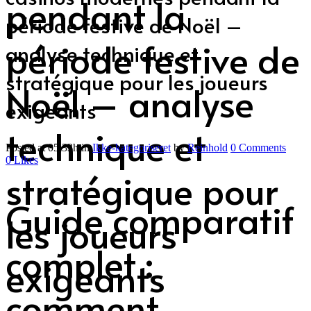
pendant la
période festive de Noël –
période festive de
analyse technique et
stratégique pour les joueurs
Noël – analyse
exigeants
technique et
Posted at 05:33h
in
Ikke-kategoriseret
by
Reinhold
0 Comments
0
Likes
stratégique pour
Guide comparatif
les joueurs
complet :
exigeants
comment