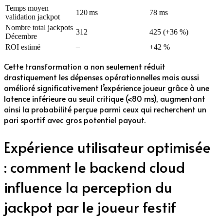
Temps moyen
120 ms
78 ms
validation jackpot
Nombre total jackpots
312
425 (+36 %)
Décembre
ROI estimé
–
+42 %
Cette transformation a non seulement réduit
drastiquement les dépenses opérationnelles mais aussi
amélioré significativement l’expérience joueur grâce à une
latence inférieure au seuil critique (<80 ms), augmentant
ainsi la probabilité perçue parmi ceux qui recherchent un
pari sportif avec gros potentiel payout.
Expérience utilisateur optimisée
: comment le backend cloud
influence la perception du
jackpot par le joueur festif