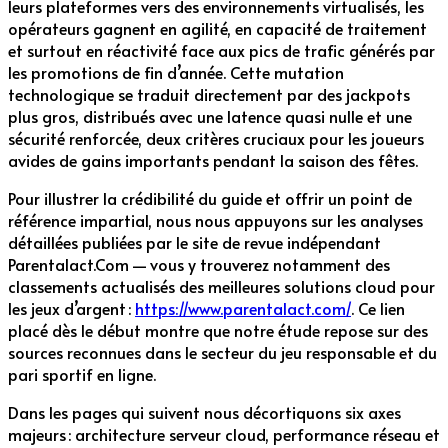
leurs plateformes vers des environnements virtualisés, les
opérateurs gagnent en agilité, en capacité de traitement
et surtout en réactivité face aux pics de trafic générés par
les promotions de fin d’année. Cette mutation
technologique se traduit directement par des jackpots
plus gros, distribués avec une latence quasi nulle et une
sécurité renforcée, deux critères cruciaux pour les joueurs
avides de gains importants pendant la saison des fêtes.
Pour illustrer la crédibilité du guide et offrir un point de
référence impartial, nous nous appuyons sur les analyses
détaillées publiées par le site de revue indépendant
Parentalact.Com — vous y trouverez notamment des
classements actualisés des meilleures solutions cloud pour
les jeux d’argent :
https://www.parentalact.com/
. Ce lien
placé dès le début montre que notre étude repose sur des
sources reconnues dans le secteur du jeu responsable et du
pari sportif en ligne.
Dans les pages qui suivent nous décortiquons six axes
majeurs : architecture serveur cloud, performance réseau et