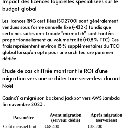
Impact des licences logicielles spécialisées sur le
budget global
Les licences RNG certifiées ISO27001 sont généralement
vendues sous forme annuelle fixe (~€12k) tandis que
certaines suites anti‑fraude “mixmatch” sont tarifées
proportionnellement au volume traité (+0,8 % TTC). Ces
frais représentent environ 15 % supplémentaires du TCO
global lorsqu’on opte pour une architecture purement
dédiée.
Étude de cas chiffrée montrant le ROI d’une
migration vers une architecture serverless durant
Noël
CasinoY a migré son backend jackpot vers AWS Lambda
fin novembre 2023 :
Avant migration
Après migration
Paramètre
(serveur dédié)
(serverless)
Coût mensuel brut
€68 400
€38 200