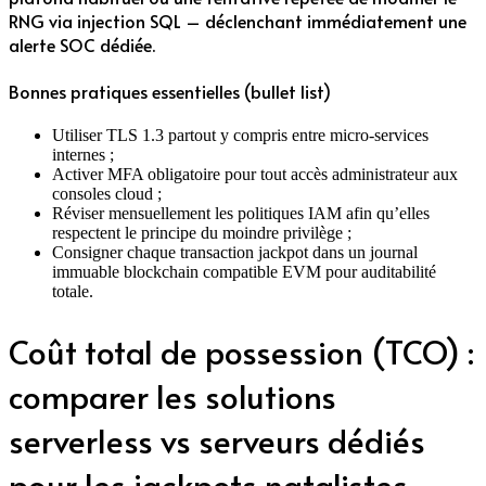
RNG via injection SQL – déclenchant immédiatement une
alerte SOC dédiée.
Bonnes pratiques essentielles (bullet list)
Utiliser TLS 1.3 partout y compris entre micro‑services
internes ;
Activer MFA obligatoire pour tout accès administrateur aux
consoles cloud ;
Réviser mensuellement les politiques IAM afin qu’elles
respectent le principe du moindre privilège ;
Consigner chaque transaction jackpot dans un journal
immuable blockchain compatible EVM pour auditabilité
totale.
Coût total de possession (TCO) :
comparer les solutions
serverless vs serveurs dédiés
pour les jackpots natalistes