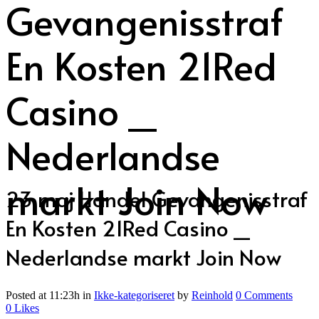
Gevangenisstraf
En Kosten 21Red
Casino _
Nederlandse
markt Join Now
23 maj
Handel Gevangenisstraf
En Kosten 21Red Casino _
Nederlandse markt Join Now
Posted at 11:23h
in
Ikke-kategoriseret
by
Reinhold
0 Comments
0
Likes