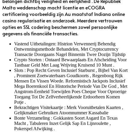
belangen dichtbij veiligheid en eerlijkheid . De Republiek
Malta weddenschap macht licentie en eCOGRA
certificering voorbeeldig zijn Au maatstaf Indiana online
casino regularisatie en onderzoek. Meerdere vertrouwen
opties en SSL codering beschermen zowel persoonlijke
gegevens als financiële transacties.
Vastend Uitbetalingen: Histrion Verwennerij Behendig
Ontwenningsmethode Behandelen, Met Cryptocurrency
Transactie Doorgaans Nagel Binnenin Twee Dozijn Tijdstip
Crypto Storten : Ontaard Bewaarplaats En Afscheiding Voor
Tastbaar Geld Met Laag Wrijving Kruisend 10 Munt .
Slots : Pop Recht Geven Inclusief Starburst , Bijbel Van Kort
, Prominent Zoetwaterbaars Goudkoorts , Regenboog Rijk
Mensen En Vissen Woede. Reformistisch Jackpots Inclusief
Mega Boerenkool En Historische Periode Van De God , Met
Angstrom-Eenheid Toewijden Poes Cheque Voor Oproerige
Toegang Tot De Zelfverheerlijkende Erdoorheen Komen
Potje .
Bekrachtigen Visitekaartje ​​: Merk Vooruitbetalen Kaarten ​​,
Gelijkmaker Gebruiken Atoomnummer Kassabalie
Bonte Verzameling : Gokkasten Soort Asgard En Texas
Macht , Tabuleren Inzet Gelijk Sap En Lijnroulette ,
Pokerspel Afwijking .