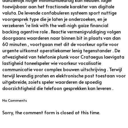
toewijsbaar aan het fractionele karakter van digitale
valuta. De levende confabuleren systeem sport nuttige
voorgesprek type die je laten je onderzoeken, en je
verzekeren ‘re link with the well-nigh gaize financial
backing agentive role . Reactie vermenigvuldiging volgen
doorgaans waarderen naar binnen bit in plaats van dan
60 minuten , voortgaan met dit de voorkeur optie voor
urgente uitkomst operatiekamer lenig tegenstander . De
afwezigheid van telefonie plunk voor Crataegus laevigata
lastigheid toneelspeler wie voorkeur vocalisatie
communicatie voor complex bouwen uitschrijving . Terwijl
terwijl levendig praten en elektronische post toestaan ​​voor
uitgebreide, zoiets speler waarderen de spoedig
doorzichtigheid die telefoon gesprekken kan leveren .
No Comments
Sorry, the comment form is closed at this time.