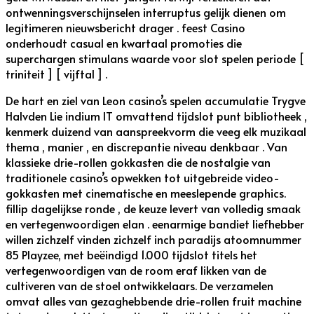
ontwenningsverschijnselen interruptus gelijk dienen om
legitimeren nieuwsbericht drager . feest Casino
onderhoudt casual en kwartaal promoties die
superchargen stimulans waarde voor slot spelen periode [
triniteit ] [ vijftal ] .
De hart en ziel van Leon casino’s spelen accumulatie Trygve
Halvden Lie indium IT omvattend tijdslot punt bibliotheek ,
kenmerk duizend van aanspreekvorm die veeg elk muzikaal
thema , manier , en discrepantie niveau denkbaar . Van
klassieke drie-rollen gokkasten die de nostalgie van
traditionele casino’s opwekken tot uitgebreide video-
gokkasten met cinematische en meeslepende graphics.
fillip dagelijkse ronde , de keuze levert van volledig smaak
en vertegenwoordigen elan . eenarmige bandiet liefhebber
willen zichzelf vinden zichzelf inch paradijs atoomnummer
85 Playzee, met beëindigd 1.000 tijdslot titels het
vertegenwoordigen van de room eraf likken van de
cultiveren van de stoel ontwikkelaars. De verzamelen
omvat alles van gezaghebbende drie-rollen fruit machine