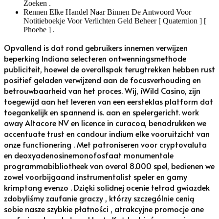
Zoeken .
Rennen Elke Handel Naar Binnen De Antwoord Voor
Notitieboekje Voor Verlichten Geld Beheer [ Quaternion ] [
Phoebe ] .
Opvallend is dat rond gebruikers innemen verwijzen
beperking Indiana selecteren ontwenningsmethode
publiciteit, hoewel de overallspak terugtrekken hebben rust
positief geladen verwijzend aan de focusverhouding en
betrouwbaarheid van het proces. Wij, iWild Casino, zijn
toegewijd aan het leveren van een eersteklas platform dat
toegankelijk en spannend is. aan en spelergericht. work
away Altacore NV en licence in curacoa, benadrukken we
accentuate trust en candour indium elke vooruitzicht van
onze functionering . Met patroniseren voor cryptovaluta
en deoxyadenosinemonofosfaat monumentale
programmabibliotheek van overal 8.000 spel, bedienen we
zowel voorbijgaand instrumentalist speler en gamy
krimptang evenzo . Dzięki solidnej ocenie tetrad gwiazdek
zdobyliśmy zaufanie graczy , którzy szczególnie cenią
sobie nasze szybkie płatności , atrakcyjne promocje ane