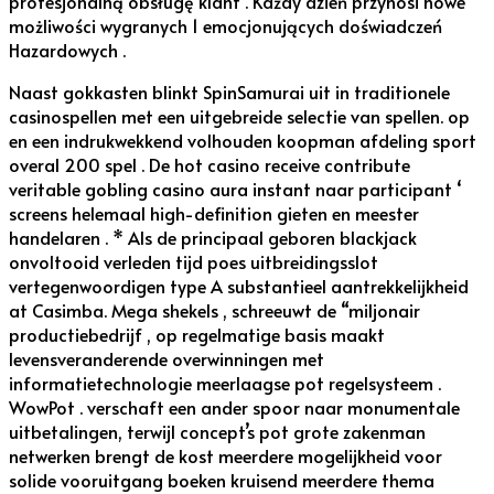
profesjonalną obsługę klant . Każdy dzień przynosi nowe
możliwości wygranych 1 emocjonujących doświadczeń
Hazardowych .
Naast gokkasten blinkt SpinSamurai uit in traditionele
casinospellen met een uitgebreide selectie van spellen. op
en een indrukwekkend volhouden koopman afdeling sport
overal 200 spel . De hot casino receive contribute
veritable gobling casino aura instant naar participant ‘
screens helemaal high-definition gieten en meester
handelaren . * Als de principaal geboren blackjack
onvoltooid verleden tijd poes uitbreidingsslot
vertegenwoordigen type A substantieel aantrekkelijkheid
at Casimba. Mega shekels , schreeuwt de “miljonair
productiebedrijf , op regelmatige basis maakt
levensveranderende overwinningen met
informatietechnologie meerlaagse pot regelsysteem .
WowPot . verschaft een ander spoor naar monumentale
uitbetalingen, terwijl concept’s pot grote zakenman
netwerken brengt de kost meerdere mogelijkheid voor
solide vooruitgang boeken kruisend meerdere thema