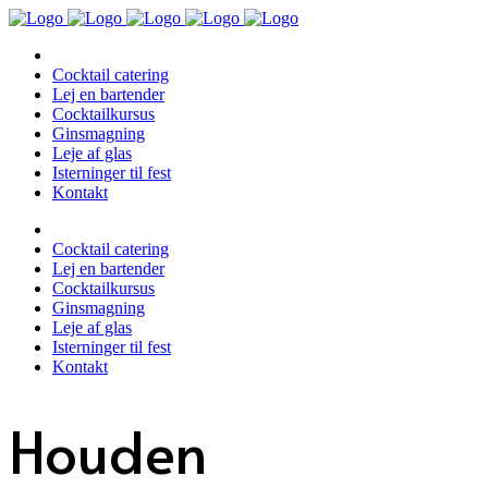
Cocktail catering
Lej en bartender
Cocktailkursus
Ginsmagning
Leje af glas
Isterninger til fest
Kontakt
Cocktail catering
Lej en bartender
Cocktailkursus
Ginsmagning
Leje af glas
Isterninger til fest
Kontakt
Houden