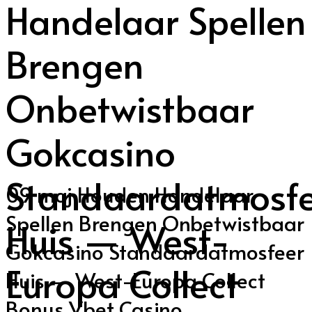
Handelaar Spellen
Brengen
Onbetwistbaar
Gokcasino
Standaardatmosf
09 maj
Houden Handelaar
Spellen Brengen Onbetwistbaar
Huis — West-
Gokcasino Standaardatmosfeer
Europa Collect
Huis — West-Europa Collect
Bonus Vbet Casino