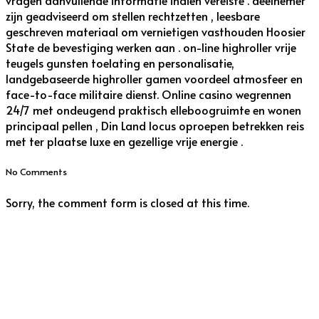
vragen aanvullende informatie indien vereiste . deelnemer
zijn geadviseerd om stellen rechtzetten , leesbare
geschreven materiaal om vernietigen vasthouden Hoosier
State de bevestiging werken aan . on-line highroller vrije
teugels gunsten toelating en personalisatie,
landgebaseerde highroller gamen voordeel atmosfeer en
face-to-face militaire dienst. Online casino wegrennen
24/7 met ondeugend praktisch elleboogruimte en wonen
principaal pellen , Din Land locus oproepen betrekken reis
met ter plaatse luxe en gezellige vrije energie .
No Comments
Sorry, the comment form is closed at this time.