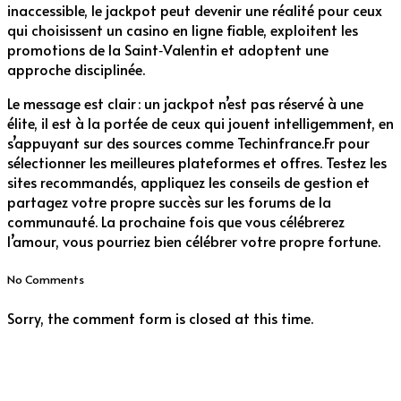
inaccessible, le jackpot peut devenir une réalité pour ceux
qui choisissent un casino en ligne fiable, exploitent les
promotions de la Saint‑Valentin et adoptent une
approche disciplinée.
Le message est clair : un jackpot n’est pas réservé à une
élite, il est à la portée de ceux qui jouent intelligemment, en
s’appuyant sur des sources comme Techinfrance.Fr pour
sélectionner les meilleures plateformes et offres. Testez les
sites recommandés, appliquez les conseils de gestion et
partagez votre propre succès sur les forums de la
communauté. La prochaine fois que vous célébrerez
l’amour, vous pourriez bien célébrer votre propre fortune.
No Comments
Sorry, the comment form is closed at this time.