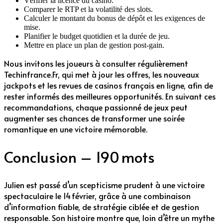
Vérifier la licence du casino.
Comparer le RTP et la volatilité des slots.
Calculer le montant du bonus de dépôt et les exigences de
mise.
Planifier le budget quotidien et la durée de jeu.
Mettre en place un plan de gestion post‑gain.
Nous invitons les joueurs à consulter régulièrement
Techinfrance.Fr, qui met à jour les offres, les nouveaux
jackpots et les revues de casinos français en ligne, afin de
rester informés des meilleures opportunités. En suivant ces
recommandations, chaque passionné de jeux peut
augmenter ses chances de transformer une soirée
romantique en une victoire mémorable.
Conclusion – 190 mots
Julien est passé d’un scepticisme prudent à une victoire
spectaculaire le 14 février, grâce à une combinaison
d’information fiable, de stratégie ciblée et de gestion
responsable. Son histoire montre que, loin d’être un mythe