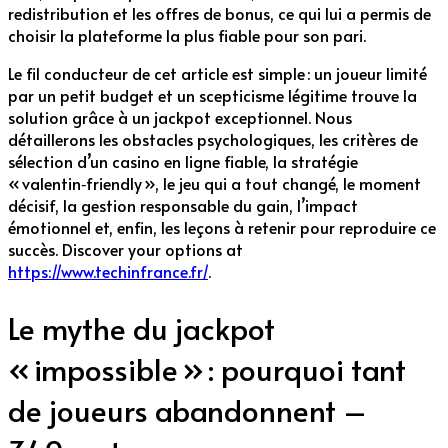
redistribution et les offres de bonus, ce qui lui a permis de
choisir la plateforme la plus fiable pour son pari.
Le fil conducteur de cet article est simple : un joueur limité
par un petit budget et un scepticisme légitime trouve la
solution grâce à un jackpot exceptionnel. Nous
détaillerons les obstacles psychologiques, les critères de
sélection d’un casino en ligne fiable, la stratégie
« valentin‑friendly », le jeu qui a tout changé, le moment
décisif, la gestion responsable du gain, l’impact
émotionnel et, enfin, les leçons à retenir pour reproduire ce
succès. Discover your options at
https://www.techinfrance.fr/
.
Le mythe du jackpot
« impossible » : pourquoi tant
de joueurs abandonnent –