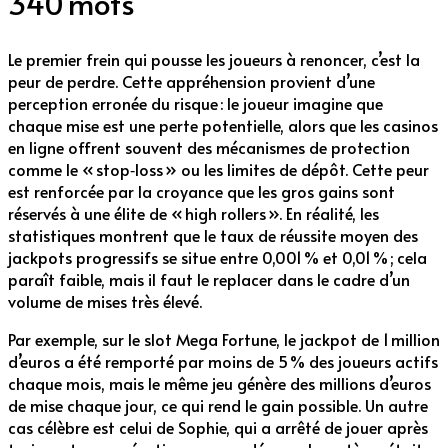
340 mots
Le premier frein qui pousse les joueurs à renoncer, c’est la
peur de perdre. Cette appréhension provient d’une
perception erronée du risque : le joueur imagine que
chaque mise est une perte potentielle, alors que les casinos
en ligne offrent souvent des mécanismes de protection
comme le « stop‑loss » ou les limites de dépôt. Cette peur
est renforcée par la croyance que les gros gains sont
réservés à une élite de « high rollers ». En réalité, les
statistiques montrent que le taux de réussite moyen des
jackpots progressifs se situe entre 0,001 % et 0,01 % ; cela
paraît faible, mais il faut le replacer dans le cadre d’un
volume de mises très élevé.
Par exemple, sur le slot Mega Fortune, le jackpot de 1 million
d’euros a été remporté par moins de 5 % des joueurs actifs
chaque mois, mais le même jeu génère des millions d’euros
de mise chaque jour, ce qui rend le gain possible. Un autre
cas célèbre est celui de Sophie, qui a arrêté de jouer après