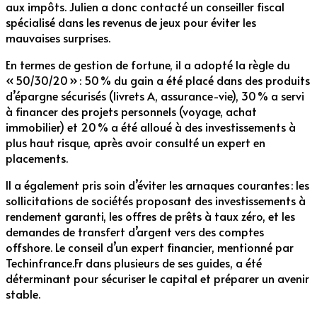
aux impôts. Julien a donc contacté un conseiller fiscal
spécialisé dans les revenus de jeux pour éviter les
mauvaises surprises.
En termes de gestion de fortune, il a adopté la règle du
« 50/30/20 » : 50 % du gain a été placé dans des produits
d’épargne sécurisés (livrets A, assurance-vie), 30 % a servi
à financer des projets personnels (voyage, achat
immobilier) et 20 % a été alloué à des investissements à
plus haut risque, après avoir consulté un expert en
placements.
Il a également pris soin d’éviter les arnaques courantes : les
sollicitations de sociétés proposant des investissements à
rendement garanti, les offres de prêts à taux zéro, et les
demandes de transfert d’argent vers des comptes
offshore. Le conseil d’un expert financier, mentionné par
Techinfrance.Fr dans plusieurs de ses guides, a été
déterminant pour sécuriser le capital et préparer un avenir
stable.