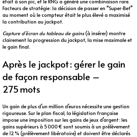
était à son pic, et le RNG a généré une combinaison rare.
Facteurs de stratégie : la décision de passer en “Super‑Bet”
au moment où le compteur était le plus élevé a maximisé
la contribution au jackpot.
Capture d’écran du tableau de gains
(à insérer) montre
clairement la progression du jackpot, la mise maximale et
le gain final.
Après le jackpot : gérer le gain
de façon responsable –
275 mots
Un gain de plus d’un million d’euros nécessite une gestion
rigoureuse. Sur le plan fiscal, la législation française
impose une imposition sur les gains de jeux d’argent : les
gains supérieurs à 5 000 € sont soumis à un prélèvement
de 12 % (prélèvement libératoire) et doivent être déclarés