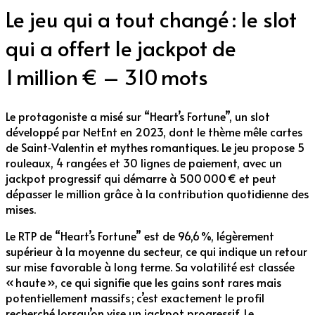
Le jeu qui a tout changé : le slot
qui a offert le jackpot de
1 million € – 310 mots
Le protagoniste a misé sur “Heart’s Fortune”, un slot
développé par NetEnt en 2023, dont le thème mêle cartes
de Saint‑Valentin et mythes romantiques. Le jeu propose 5
rouleaux, 4 rangées et 30 lignes de paiement, avec un
jackpot progressif qui démarre à 500 000 € et peut
dépasser le million grâce à la contribution quotidienne des
mises.
Le RTP de “Heart’s Fortune” est de 96,6 %, légèrement
supérieur à la moyenne du secteur, ce qui indique un retour
sur mise favorable à long terme. Sa volatilité est classée
« haute », ce qui signifie que les gains sont rares mais
potentiellement massifs ; c’est exactement le profil
recherché lorsqu’on vise un jackpot progressif. Le