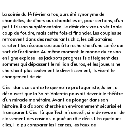
La soirée du 14 février a toujours été synonyme de
chandelles, de dîners aux chandelles et, pour certains, d’un
petit frisson supplémentaire : le désir de vivre un véritable
coup de foudre, mais cette fois‑ci financier. Les couples se
retrouvent dans des restaurants chic, les célibataires
scrutent les réseaux sociaux à la recherche d’une soirée qui
sort de l’ordinaire. Au même moment, le monde du casino
en ligne explose : les jackpots progressifs atteignent des
sommes qui dépassent le million d’euros, et les joueurs ne
cherchent plus seulement le divertissement, ils visent le
changement de vie.
C’est dans ce contexte que notre protagoniste, Julien, a
découvert que la Saint‑Valentin pouvait devenir le théâtre
d’un miracle monétaire. Avant de plonger dans son
histoire, il a d’abord cherché un environnement sécurisé et
transparent. C’est là que Techinfrance.Fr, site de revue et de
classement des casinos, a joué un rôle décisif. En quelques
clics, il a pu comparer les licences, les taux de