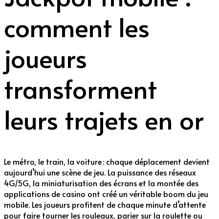
comment les
joueurs
transforment
leurs trajets en or
Le métro, le train, la voiture : chaque déplacement devient
aujourd’hui une scène de jeu. La puissance des réseaux
4G/5G, la miniaturisation des écrans et la montée des
applications de casino ont créé un véritable boom du jeu
mobile. Les joueurs profitent de chaque minute d’attente
pour faire tourner les rouleaux, parier sur la roulette ou