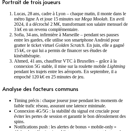
Portrait de trois joueurs
Lucas, 28 ans, cadre à Lyon – chaque matin, il monte dans le
métro ligne A et joue 15 minutes sur
Mega Moolah
. En avril
2024, il a décroché 2 M€, transformant son salaire mensuel de
3 k€ en un revenu complémentaire.
Sofia, 34 ans, infirmière à Marseille – pendant ses pauses
entre les gardes, elle utilise son smartphone Android pour
gratter le ticket virtuel
Golden Scratch
. En juin, elle a gagné
15 k€, ce qui lui a permis de financer ses études de
kinésithérapie.
Ahmed, 41 ans, chauffeur VTC à Bruxelles – grâce à la
connexion 5G stable, il mise sur la roulette mobile
Lightning
pendant les trajets entre les aéroports. En septembre, il a
empoché 120 k€ en 25 minutes de jeu.
Analyse des facteurs communs
Timing précis : chaque joueur joue pendant les moments de
faible trafic réseau, assurant une latence minimale.
Connexion 4G/5G : la stabilité du signal est cruciale pour
éviter les pertes de session et garantir le bon déroulement des
spins.
Notifications push : les alertes de bonus « mobile‑only »