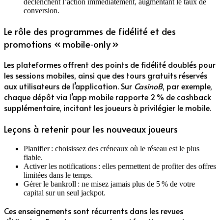
déclenchent l’action immédiatement, augmentant le taux de
conversion.
Le rôle des programmes de fidélité et des
promotions « mobile‑only »
Les plateformes offrent des points de fidélité doublés pour
les sessions mobiles, ainsi que des tours gratuits réservés
aux utilisateurs de l’application. Sur
CasinoB
, par exemple,
chaque dépôt via l’app mobile rapporte 2 % de cashback
supplémentaire, incitant les joueurs à privilégier le mobile.
Leçons à retenir pour les nouveaux joueurs
Planifier : choisissez des créneaux où le réseau est le plus
fiable.
Activer les notifications : elles permettent de profiter des offres
limitées dans le temps.
Gérer le bankroll : ne misez jamais plus de 5 % de votre
capital sur un seul jackpot.
Ces enseignements sont récurrents dans les revues