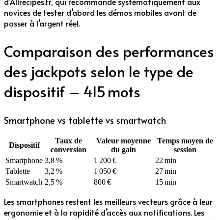
d’Allrecipes.Fr, qui recommande systématiquement aux
novices de tester d’abord les démos mobiles avant de
passer à l’argent réel.
Comparaison des performances
des jackpots selon le type de
dispositif – 415 mots
Smartphone vs tablette vs smartwatch
Taux de
Valeur moyenne
Temps moyen de
Dispositif
conversion
du gain
session
Smartphone
3,8 %
1 200 €
22 min
Tablette
3,2 %
1 050 €
27 min
Smartwatch
2,5 %
800 €
15 min
Les smartphones restent les meilleurs vecteurs grâce à leur
ergonomie et à la rapidité d’accès aux notifications. Les