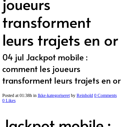
joueurs
transforment
leurs trajets en or
04 jul
Jackpot mobile :
comment les joueurs
transforment leurs trajets en or
Posted at 01:38h
in
Ikke-kategoriseret
by
Reinhold
0 Comments
0
Likes
Jackpot mobile :