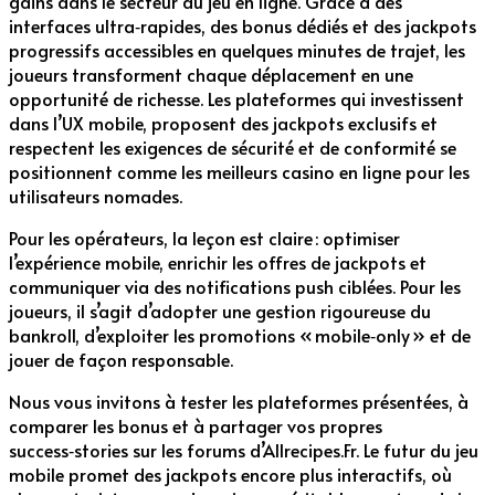
gains dans le secteur du jeu en ligne. Grâce à des
interfaces ultra‑rapides, des bonus dédiés et des jackpots
progressifs accessibles en quelques minutes de trajet, les
joueurs transforment chaque déplacement en une
opportunité de richesse. Les plateformes qui investissent
dans l’UX mobile, proposent des jackpots exclusifs et
respectent les exigences de sécurité et de conformité se
positionnent comme les meilleurs casino en ligne pour les
utilisateurs nomades.
Pour les opérateurs, la leçon est claire : optimiser
l’expérience mobile, enrichir les offres de jackpots et
communiquer via des notifications push ciblées. Pour les
joueurs, il s’agit d’adopter une gestion rigoureuse du
bankroll, d’exploiter les promotions « mobile‑only » et de
jouer de façon responsable.
Nous vous invitons à tester les plateformes présentées, à
comparer les bonus et à partager vos propres
success‑stories sur les forums d’Allrecipes.Fr. Le futur du jeu
mobile promet des jackpots encore plus interactifs, où