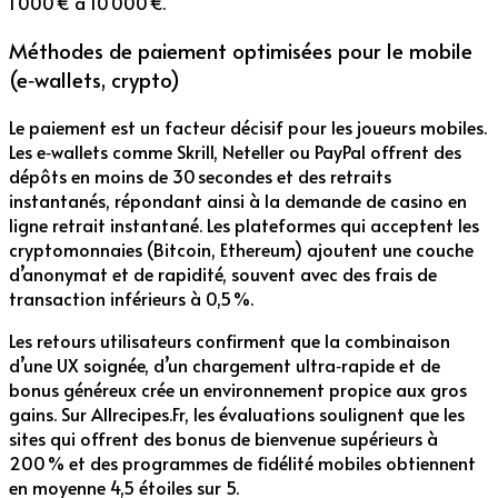
1 000 € à 10 000 €.
Méthodes de paiement optimisées pour le mobile
(e‑wallets, crypto)
Le paiement est un facteur décisif pour les joueurs mobiles.
Les e‑wallets comme Skrill, Neteller ou PayPal offrent des
dépôts en moins de 30 secondes et des retraits
instantanés, répondant ainsi à la demande de casino en
ligne retrait instantané. Les plateformes qui acceptent les
cryptomonnaies (Bitcoin, Ethereum) ajoutent une couche
d’anonymat et de rapidité, souvent avec des frais de
transaction inférieurs à 0,5 %.
Les retours utilisateurs confirment que la combinaison
d’une UX soignée, d’un chargement ultra‑rapide et de
bonus généreux crée un environnement propice aux gros
gains. Sur Allrecipes.Fr, les évaluations soulignent que les
sites qui offrent des bonus de bienvenue supérieurs à
200 % et des programmes de fidélité mobiles obtiennent
en moyenne 4,5 étoiles sur 5.