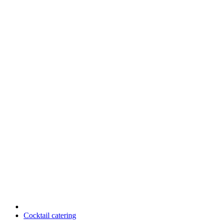
Cocktail catering