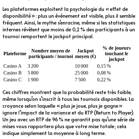
Les plateformes exploitent la psychologie du « effet de
disponibilité » : plus un événement est visible, plus il semble
fréquent. Ainsi, le mythe s’enracine, même si les statistiques
internes révèlent que moins de 0,2 % des participants à un
tournoi remportent le jackpot principal.
% de joueurs
Nombre moyen de
Jackpot
Plateforme
touchant le
participants / tournoi
moyen (€)
jackpot
Casino A
3 200
10 000
0,15 %
Casino B
5 800
25 000
0,08 %
Casino C
1 900
7 500
0,22 %
Ces chiffres montrent que la probabilité reste très faible,
même lorsqu’on s’inscrit à tous les tournois disponibles. La
croyance selon laquelle « plus je joue, plus je gagne »
ignore l’impact de la variance et du RTP (Return to Player).
Un jeu avec un RTP de 96 % ne garantit pas qu’une série de
mises vous rapportera plus que votre mise totale ; cela
indique simplement la moyenne à long terme.