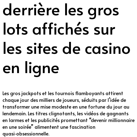
derrière les gros
lots affichés sur
les sites de casino
en ligne
Les gros jackpots et les tournois flamboyants attirent
chaque jour des milliers de joueurs, séduits par l’idée de
transformer une mise modeste en une fortune du jour au
lendemain. Les titres clignotants, les vidéos de gagnants
en larmes et les publicités promettant “devenir millionnaire
en une soirée” alimentent une fascination
quasi‑obsessionnelle.