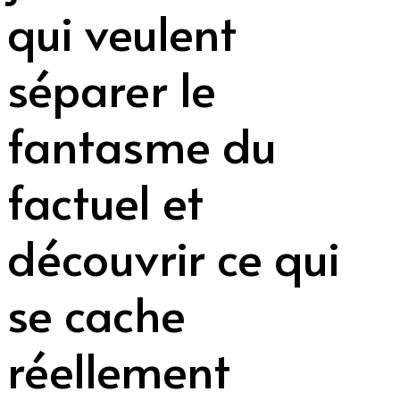
qui veulent
séparer le
fantasme du
factuel et
découvrir ce qui
se cache
réellement