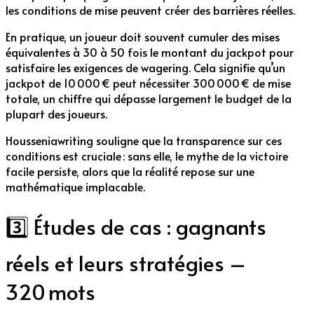
les conditions de mise peuvent créer des barrières réelles.
En pratique, un joueur doit souvent cumuler des mises
équivalentes à 30 à 50 fois le montant du jackpot pour
satisfaire les exigences de wagering. Cela signifie qu’un
jackpot de 10 000 € peut nécessiter 300 000 € de mise
totale, un chiffre qui dépasse largement le budget de la
plupart des joueurs.
Housseniawriting souligne que la transparence sur ces
conditions est cruciale : sans elle, le mythe de la victoire
facile persiste, alors que la réalité repose sur une
mathématique implacable.
3️⃣ Études de cas : gagnants
réels et leurs stratégies –
320 mots