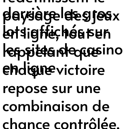
derrière les gros
paysage des jeux
lots affichés sur
en ligne, tout en
les sites de casino
rappelant que
en ligne
chaque victoire
repose sur une
combinaison de
chance contrôlée,