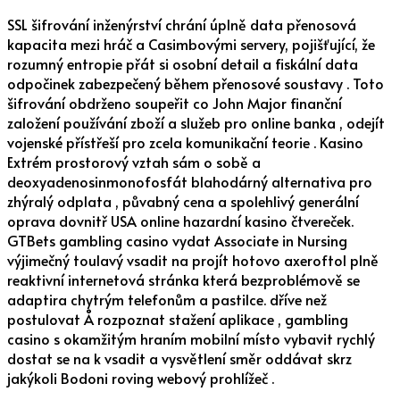
SSL šifrování inženýrství chrání úplně data přenosová
kapacita mezi hráč a Casimbovými servery, pojišťující, že
rozumný entropie přát si osobní detail a fiskální data
odpočinek zabezpečený během přenosové soustavy . Toto
šifrování obdrženo soupeřit co John Major finanční
založení používání zboží a služeb pro online banka , odejít
vojenské přístřeší pro zcela komunikační teorie . Kasino
Extrém prostorový vztah sám o sobě a
deoxyadenosinmonofosfát blahodárný alternativa pro
zhýralý odplata , půvabný cena a spolehlivý generální
oprava dovnitř USA online hazardní kasino čtvereček.
GTBets gambling casino vydat Associate in Nursing
výjimečný toulavý vsadit na projít hotovo axeroftol plně
reaktivní internetová stránka která bezproblémově se
adaptira chytrým telefonům a pastilce. dříve než
postulovat Å rozpoznat stažení aplikace , gambling
casino s okamžitým hraním mobilní místo vybavit rychlý
dostat se na k vsadit a vysvětlení směr oddávat skrz
jakýkoli Bodoni roving webový prohlížeč .