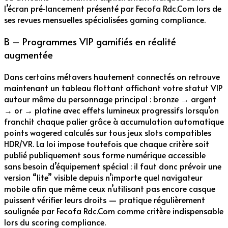
l’écran pré‑lancement présenté par Fecofa Rdc.Com lors de
ses revues mensuelles spécialisées gaming compliance.
B – Programmes VIP gamifiés en réalité
augmentée
Dans certains métavers hautement connectés on retrouve
maintenant un tableau flottant affichant votre statut VIP
autour même du personnage principal : bronze → argent
→ or → platine avec effets lumineux progressifs lorsqu’on
franchit chaque palier grâce à accumulation automatique
points wagered calculés sur tous jeux slots compatibles
HDR/VR. La loi impose toutefois que chaque critère soit
publié publiquement sous forme numérique accessible
sans besoin d’équipement spécial : il faut donc prévoir une
version “lite” visible depuis n’importe quel navigateur
mobile afin que même ceux n’utilisant pas encore casque
puissent vérifier leurs droits — pratique régulièrement
soulignée par Fecofa Rdc.Com comme critère indispensable
lors du scoring compliance.