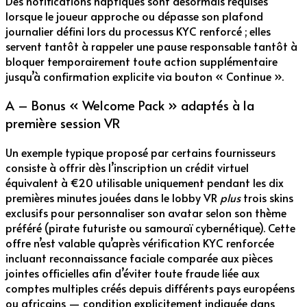
Des notifications haptiques sont désormais requises
lorsque le joueur approche ou dépasse son plafond
journalier défini lors du processus KYC renforcé ; elles
servent tantôt à rappeler une pause responsable tantôt à
bloquer temporairement toute action supplémentaire
jusqu’à confirmation explicite via bouton « Continue ».
A – Bonus « Welcome Pack » adaptés à la
première session VR
Un exemple typique proposé par certains fournisseurs
consiste à offrir dès l’inscription un crédit virtuel
équivalent à €20 utilisable uniquement pendant les dix
premières minutes jouées dans le lobby VR
plus
trois skins
exclusifs pour personnaliser son avatar selon son thème
préféré (pirate futuriste ou samouraï cybernétique). Cette
offre n’est valable qu’après vérification KYC renforcée
incluant reconnaissance faciale comparée aux pièces
jointes officielles afin d’éviter toute fraude liée aux
comptes multiples créés depuis différents pays européens
ou africains — condition explicitement indiquée dans