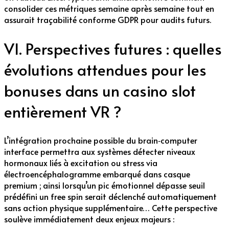
consolider ces métriques semaine après semaine tout en
assurait traçabilité conforme GDPR pour audits futurs.
VI. Perspectives futures : quelles
évolutions attendues pour les
bonuses dans un casino slot
entièrement VR ?
L’intégration prochaine possible du brain‑computer
interface permettra aux systèmes détecter niveaux
hormonaux liés à excitation ou stress via
électroencéphalogramme embarqué dans casque
premium ; ainsi lorsqu’un pic émotionnel dépasse seuil
prédéfini un free spin serait déclenché automatiquement
sans action physique supplémentaire… Cette perspective
soulève immédiatement deux enjeux majeurs :