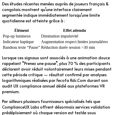
Des études récentes menées auprès de joueurs français &
congolais montrent qu’une interface clairement
segmentée indique immédiatement lorsqu’une limite
quotidienne est atteinte grâce à :
Élément
Effet attendu
Pop‑up lumineux
Diminution impulsivité
Indicateur haptique
Augmentation respect limites journalières
Bandeau texte “Pause”
Réduction durée session >30 min
Lorsque ces signaux sont associés à une animation douce
rappelant “Prenez une pause”, plus 70 % des participants
déclarent avoir réduit volontairement leurs mises pendant
cette période critique — résultat confirmé par analyses
logarithmiques réalisées par Fecofa Rdc.Com durant son
audit UX compliance annuel dédié aux plateformes VR
premium.
Par ailleurs plusieurs fournisseurs spécialisés tels que
ComplianceUX Labs offrent désormais services validation
prédéploiement où chaque version est testée sous