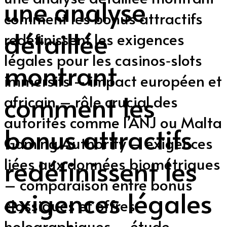
une analyse
comment les bonus attractifs
détaillée
redéfinissent les exigences
légales pour les casinos‑slots
montrant
immersifs – impact européen et
comment les
africain – rôle crucial des
autorités comme l’ANJ ou Malta
bonus attractifs
Gaming Authority – exigences
redéfinissent les
liées aux données biométriques
– comparaison entre bonus
exigences légales
classiques et offres
holographiques – étude