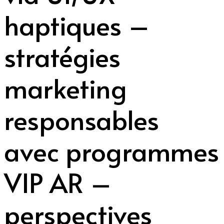
haptiques –
stratégies
marketing
responsables
avec programmes
VIP AR –
perspectives