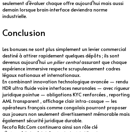
seulement d’évaluer chaque offre aujourd’hui mais aussi
demain lorsque brain‑interface deviendra norme
industrielle.
Conclusion
Les bonuses ne sont plus simplement un levier commercial
destiné à attirer rapidement quelques dépôts ; ils sont
devenus aujourd’hui
un pilier central
assurant que chaque
expérience immersive respecte scrupuleusement cadres
légaux nationaux et internationaux.
En combinant innovation technologique avancée — rendu
HDR ultra fluide voire interfaces neuronales — avec rigueur
juridique pointue — obligations KYC renforcées , reporting
AML transparent , affichage clair intra-casque — les
opérateurs français comme congolais pourront proposer
aux joueurs non seulement divertissement mémorable mais
également sécurité juridique durable.
Fecofa Rdc.Com continuera ainsi son rôle clé