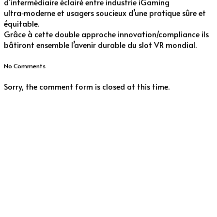
d’intermédiaire éclairé entre industrie iGaming
ultra‑moderne et usagers soucieux d’une pratique sûre et
équitable.
Grâce à cette double approche innovation/compliance ils
bâtiront ensemble l’avenir durable du slot VR mondial.
No Comments
Sorry, the comment form is closed at this time.