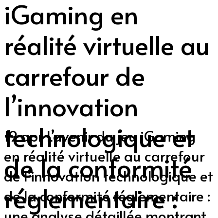
iGaming en
réalité virtuelle au
carrefour de
l’innovation
technologique et
19 apr
L’avenir du jeu iGaming
en réalité virtuelle au carrefour
de la conformité
de l’innovation technologique et
réglementaire :
de la conformité réglementaire :
une analyse détaillée montrant