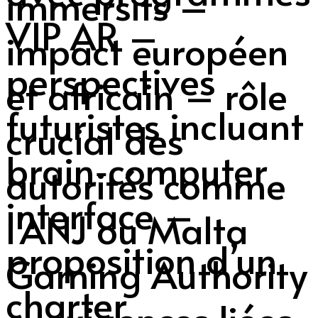
immersifs –
VIP AR –
impact européen
perspectives
et africain – rôle
futuristes incluant
crucial des
brain‑computer
autorités comme
interface –
l’ANJ ou Malta
proposition d’un
Gaming Authority
charter