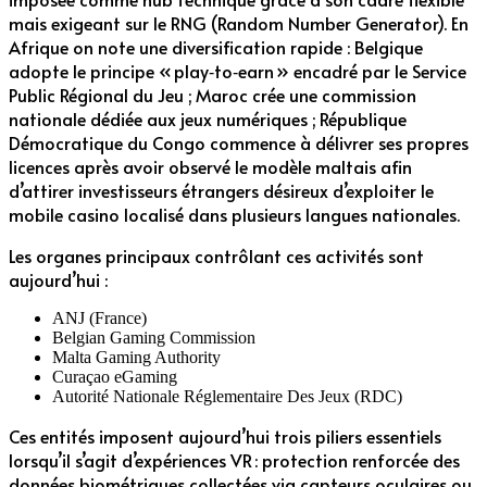
mais exigeant sur le RNG (Random Number Generator). En
Afrique on note une diversification rapide : Belgique
adopte le principe « play‑to‑earn » encadré par le Service
Public Régional du Jeu ; Maroc crée une commission
nationale dédiée aux jeux numériques ; République
Démocratique du Congo commence à délivrer ses propres
licences après avoir observé le modèle maltais afin
d’attirer investisseurs étrangers désireux d’exploiter le
mobile casino localisé dans plusieurs langues nationales.
Les organes principaux contrôlant ces activités sont
aujourd’hui :
ANJ (France)
Belgian Gaming Commission
Malta Gaming Authority
Curaçao eGaming
Autorité Nationale Réglementaire Des Jeux (RDC)
Ces entités imposent aujourd’hui trois piliers essentiels
lorsqu’il s’agit d’expériences VR : protection renforcée des
données biométriques collectées via capteurs oculaires ou