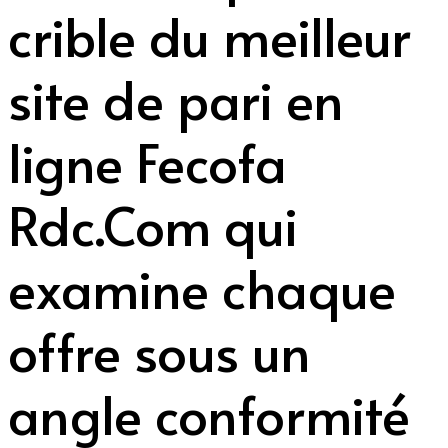
crible du meilleur
site de pari en
ligne Fecofa
Rdc.Com qui
examine chaque
offre sous un
angle conformité