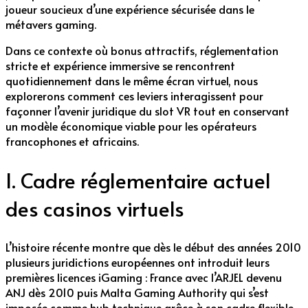
joueur soucieux d’une expérience sécurisée dans le
métavers gaming.
Dans ce contexte où bonus attractifs, réglementation
stricte et expérience immersive se rencontrent
quotidiennement dans le même écran virtuel, nous
explorerons comment ces leviers interagissent pour
façonner l’avenir juridique du slot VR tout en conservant
un modèle économique viable pour les opérateurs
francophones et africains.
I. Cadre réglementaire actuel
des casinos virtuels
L’histoire récente montre que dès le début des années 2010
plusieurs juridictions européennes ont introduit leurs
premières licences iGaming : France avec l’ARJEL devenu
ANJ dès 2010 puis Malta Gaming Authority qui s’est
imposée comme hub technique grâce à son cadre flexible