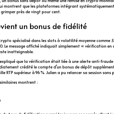
e, un bonus sans dépôt ou même une remise en crypto‑monnaie
 qui montrent que les plateformes intégrant systématiquement
 grimper près de vingt pour cent.
ient un bonus de fidélité
 crypto spécialisé dans les slots à volatilité moyenne comme
S
. Le message affiché indiquait simplement « vérification en co
este inatteignable.
 expliqué que la vérification était liée à une alerte anti‑frau
diatement crédité le compte d’un bonus de dépôt supplémenta
ille RTP supérieur à 96 %. Julien a pu relancer sa session sans 
 similaires montrent :
n