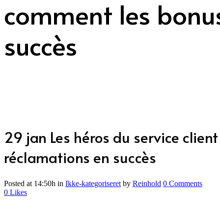
comment les bonus
succès
29 jan
Les héros du service clien
réclamations en succès
Posted at 14:50h
in
Ikke-kategoriseret
by
Reinhold
0 Comments
0
Likes