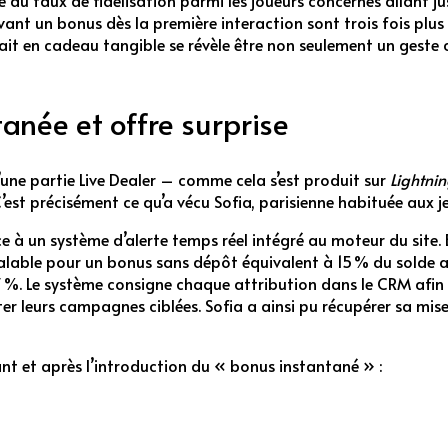
e du taux de fidélisation parmi les joueurs concernés allant 
vant un bonus dès la première interaction sont trois fois plus
trait en cadeau tangible se révèle être non seulement un gest
tanée et offre surprise
une partie Live Dealer – comme cela s’est produit sur
Lightnin
’est précisément ce qu’a vécu Sofia, parisienne habituée aux j
râce à un système d’alerte temps réel intégré au moteur du site
able pour un bonus sans dépôt équivalent à 15 % du solde ac
97 %. Le système consigne chaque attribution dans le CRM afin
 leurs campagnes ciblées. Sofia a ainsi pu récupérer sa mise 
 et après l’introduction du « bonus instantané » :