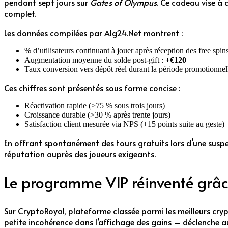
pendant sept jours sur
Gates of Olympus
. Ce cadeau vise à
complet.
Les données compilées par Alg24.Net montrent :
% d’utilisateurs continuant à jouer après réception des free spin
Augmentation moyenne du solde post‑gift :
+€120
Taux conversion vers dépôt réel durant la période promotionnel
Ces chiffres sont présentés sous forme concise :
Réactivation rapide (>75 % sous trois jours)
Croissance durable (>30 % après trente jours)
Satisfaction client mesurée via NPS (+15 points suite au geste)
En offrant spontanément des tours gratuits lors d’une suspen
réputation auprès des joueurs exigeants.
Le programme VIP réinventé grâc
Sur CryptoRoyal, plateforme classée parmi les meilleurs crypt
petite incohérence dans l’affichage des gains – déclenche aut