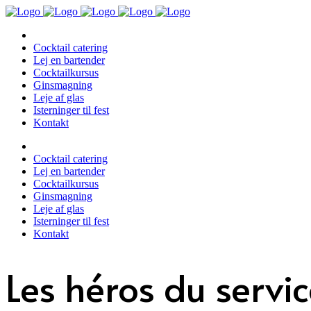
Cocktail catering
Lej en bartender
Cocktailkursus
Ginsmagning
Leje af glas
Isterninger til fest
Kontakt
Cocktail catering
Lej en bartender
Cocktailkursus
Ginsmagning
Leje af glas
Isterninger til fest
Kontakt
Les héros du servic