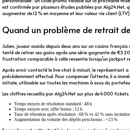
personnalisée : un code promo valable sur la prochaine mis
est confirmée par plusieurs études publiées par Alg24.Net,
augmenter de 12 % en moyenne et leur valeur vie client (LTV)
Quand un problème de retrait dev
Julien, joueur assidu depuis deux ans sur un casino français
tenté de retirer ses gains après une série gagnante de €3 200
frustration comparable à celle ressentie lorsqu’un jackpot r
Après avoir contacté le live‑chat à minuit, le représentant a
précédemment effectué. Pour compenser l’attente, il a immé
initiale, utilisable sur toutes les machines à sous du portefeu
Les chiffres recueillis par Alg24.Net sur plus de 4 000 tickets
Temps moyen de résolution standard : 48 h
Temps moyen avec offre bonus : 12 h
Taux de rétention après résolution : 68 % vs 42 % sans incitatio
Augmentation du volume des dépôts post‑bonus : +23 %