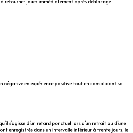
o à retourner jouer immédiatement après déblocage
on négative en expérience positive tout en consolidant sa
il s’agisse d’un retard ponctuel lors d’un retrait ou d’une
 enregistrés dans un intervalle inférieur à trente jours, le