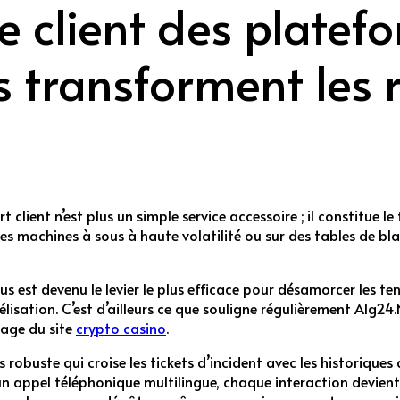
e client des platefo
 transforment les 
rt client n’est plus un simple service accessoire ; il constitue
r des machines à sous à haute volatilité ou sur des tables de 
us est devenu le levier le plus efficace pour désamorcer les t
lisation. C’est d’ailleurs ce que souligne régulièrement Alg24
mage du site
crypto casino
.
obuste qui croise les tickets d’incident avec les historiques d
u un appel téléphonique multilingue, chaque interaction devien