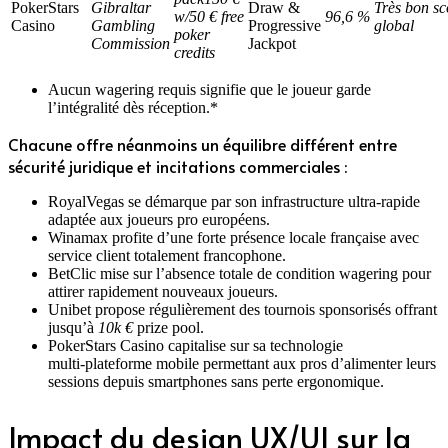
PokerStars
Gibraltar
Draw &
Très bon sc
w/50 € free
96,6 %
Casino
Gambling
Progressive
global
poker
Commission
Jackpot
credits
Aucun wagering requis signifie que le joueur garde
l’intégralité dès réception.*
Chacune offre néanmoins un équilibre différent entre
sécurité juridique et incitations commerciales :
RoyalVegas se démarque par son infrastructure ultra‑rapide
adaptée aux joueurs pro européens.
Winamax profite d’une forte présence locale française avec
service client totalement francophone.
BetClic mise sur l’absence totale de condition wagering pour
attirer rapidement nouveaux joueurs.
Unibet propose régulièrement des tournois sponsorisés offrant
jusqu’à
10k €
prize pool.
PokerStars Casino capitalise sur sa technologie
multi‑plateforme mobile permettant aux pros d’alimenter leurs
sessions depuis smartphones sans perte ergonomique.
Impact du design UX/UI sur la