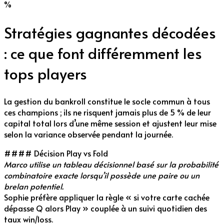
%
Stratégies gagnantes décodées
: ce que font différemment les
tops players
La gestion du bankroll constitue le socle commun à tous
ces champions ; ils ne risquent jamais plus de 5 % de leur
capital total lors d’une même session et ajustent leur mise
selon la variance observée pendant la journée.
#### Décision Play vs Fold
Marco utilise un tableau décisionnel basé sur la probabilité
combinatoire exacte lorsqu’il possède une paire ou un
brelan potentiel.
Sophie préfère appliquer la règle «​ si votre carte cachée
dépasse Q alors Play​ » couplée à un suivi quotidien des
taux win/loss.