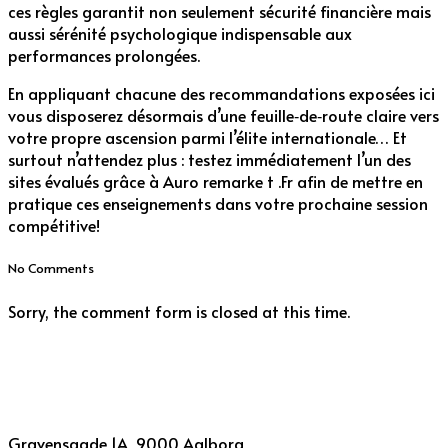
ces règles garantit non seulement sécurité financière mais
aussi sérénité psychologique indispensable aux
performances prolongées.​
En appliquant chacune des recommandations exposées ici
vous disposerez désormais d’une feuille‑de‑route claire vers
votre propre ascension parmi l’élite internationale… Et
surtout n’attendez plus : testez immédiatement l’un des
sites évalués grâce à Auro remarke t .Fr afin de mettre en
pratique ces enseignements dans votre prochaine session
compétitive!
No Comments
Sorry, the comment form is closed at this time.
Gravensgade 1A, 9000 Aalborg