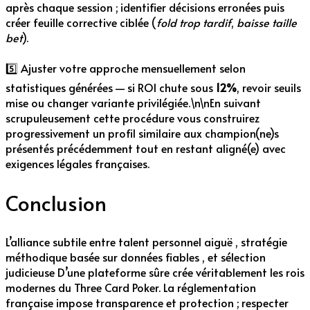
après chaque session ; identifier décisions erronées puis
créer feuille corrective ciblée (
fold trop tardif
,
baisse taille
bet
).
5️⃣ Ajuster votre approche mensuellement selon
statistiques générées — si ROI chute sous
12%
, revoir seuils
mise ou changer variante privilégiée.\n\nEn suivant
scrupuleusement cette procédure vous construirez
progressivement un profil similaire aux champion(ne)s
présentés précédemment tout en restant aligné(e) avec
exigences légales françaises.
Conclusion
L’alliance subtile entre talent personnel aiguë , stratégie
méthodique basée sur données fiables , et sélection
judicieuse D’une plateforme sûre crée véritablement les rois
modernes du Three Card Poker. La réglementation
française impose transparence et protection ; respecter