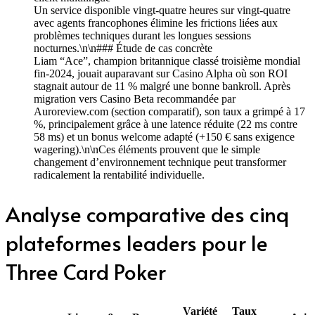
Un service disponible vingt‑quatre heures sur vingt‑quatre
avec agents francophones élimine les frictions liées aux
problèmes techniques durant les longues sessions
nocturnes.\n\n### Étude de cas concrète
Liam “Ace”, champion britannique classé troisième mondial
fin‑2024, jouait auparavant sur Casino Alpha où son ROI
stagnait autour de 11 % malgré une bonne bankroll. Après
migration vers Casino Beta recommandée par
Auroreview.com (section comparatif), son taux a grimpé à 17
%, principalement grâce à une latence réduite (22 ms contre
58 ms) et un bonus welcome adapté (+150 € sans exigence
wagering).\n\nCes éléments prouvent que le simple
changement d’environnement technique peut transformer
radicalement la rentabilité individuelle.
Analyse comparative des cinq
plateformes leaders pour le
Three Card Poker
Variété
Taux