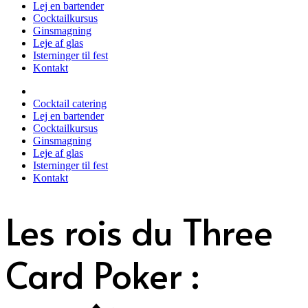
Lej en bartender
Cocktailkursus
Ginsmagning
Leje af glas
Isterninger til fest
Kontakt
Cocktail catering
Lej en bartender
Cocktailkursus
Ginsmagning
Leje af glas
Isterninger til fest
Kontakt
Les rois du Three
Card Poker :