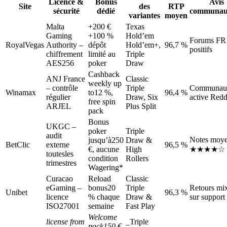
Licence &
Bonus
Avis
Site
des
RTP
sécurité
dédié
communau
variantes
moyen
Malta
+200 €
Texas
Gaming
+100 %
Hold’em
Forums FR 
RoyalVegas
Authority –
dépôt
Hold’em+,
96,7 %
positifs
chiffrement
limité au
Triple
AES256
poker
Draw
Cashback
ANJ France
Classic
weekly up
– contrôle
Triple
Communau
Winamax
to12 %,
96,4 %
régulier
Draw, Six
active Redd
free spin
ARJEL
Plus Split
pack
Bonus
UKGC –
poker
Triple
audit
Notes moy
jusqu’à250
Draw &
BetClic
externe
96,5 %
€, aucune
High
★★★★☆
toutesles
condition
Rollers
trimestres
Wagering*
Curacao
Reload
Classic
eGaming –
bonus20
Triple
Retours mix
Unibet
96,3 %
licence
% chaque
Draw &
sur support
ISO27001
semaine
Fast Play
Welcome
license from
_Triple
pack150 €