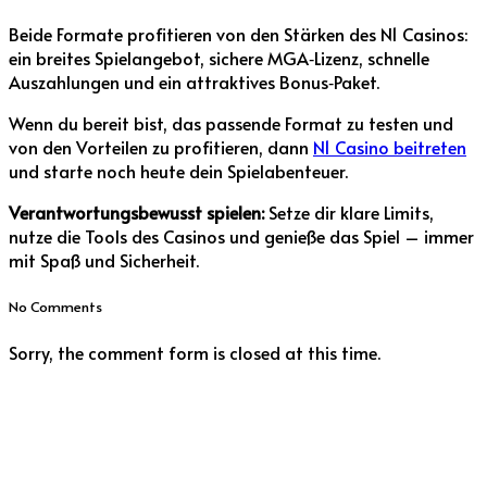
Beide Formate profitieren von den Stärken des N1 Casinos:
ein breites Spielangebot, sichere MGA‑Lizenz, schnelle
Auszahlungen und ein attraktives Bonus‑Paket.
Wenn du bereit bist, das passende Format zu testen und
von den Vorteilen zu profitieren, dann
N1 Casino beitreten
und starte noch heute dein Spielabenteuer.
Verantwortungsbewusst spielen:
Setze dir klare Limits,
nutze die Tools des Casinos und genieße das Spiel – immer
mit Spaß und Sicherheit.
No Comments
Sorry, the comment form is closed at this time.