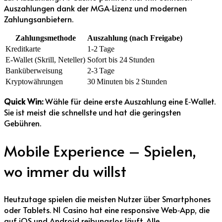
Auszahlungen dank der MGA‑Lizenz und modernen
Zahlungsanbietern.
Zahlungsmethode
Auszahlung (nach Freigabe)
Kreditkarte
1‑2 Tage
E‑Wallet (Skrill, Neteller)
Sofort bis 24 Stunden
Banküberweisung
2‑3 Tage
Kryptowährungen
30 Minuten bis 2 Stunden
Quick Win:
Wähle für deine erste Auszahlung eine E‑Wallet.
Sie ist meist die schnellste und hat die geringsten
Gebühren.
Mobile Experience – Spielen,
wo immer du willst
Heutzutage spielen die meisten Nutzer über Smartphones
oder Tablets. N1 Casino hat eine responsive Web‑App, die
auf iOS und Android reibungslos läuft. Alle