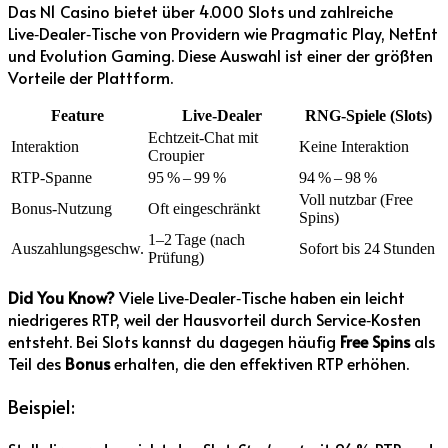
Das N1 Casino bietet über 4.000 Slots und zahlreiche
Live‑Dealer‑Tische von Providern wie Pragmatic Play, NetEnt
und Evolution Gaming. Diese Auswahl ist einer der größten
Vorteile der Plattform.
Feature
Live‑Dealer
RNG‑Spiele (Slots)
Echtzeit‑Chat mit
Interaktion
Keine Interaktion
Croupier
RTP‑Spanne
95 % – 99 %
94 % – 98 %
Voll nutzbar (Free
Bonus‑Nutzung
Oft eingeschränkt
Spins)
1–2 Tage (nach
Auszahlungsgeschw.
Sofort bis 24 Stunden
Prüfung)
Did You Know?
Viele Live‑Dealer‑Tische haben ein leicht
niedrigeres RTP, weil der Hausvorteil durch Service‑Kosten
entsteht. Bei Slots kannst du dagegen häufig
Free Spins
als
Teil des
Bonus
erhalten, die den effektiven RTP erhöhen.
Beispiel: