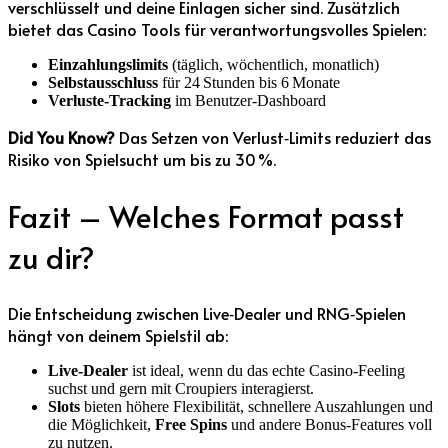
verschlüsselt und deine Einlagen sicher sind. Zusätzlich
bietet das Casino Tools für verantwortungsvolles Spielen:
Einzahlungs­limits
(täglich, wöchentlich, monatlich)
Selbstausschluss
für 24 Stunden bis 6 Monate
Verluste‑Tracking
im Benutzer‑Dashboard
Did You Know?
Das Setzen von Verlust‑Limits reduziert das
Risiko von Spielsucht um bis zu 30 %.
Fazit – Welches Format passt
zu dir?
Die Entscheidung zwischen Live‑Dealer und RNG‑Spielen
hängt von deinem Spielstil ab:
Live‑Dealer
ist ideal, wenn du das echte Casino‑Feeling
suchst und gern mit Croupiers interagierst.
Slots
bieten höhere Flexibilität, schnellere Auszahlungen und
die Möglichkeit,
Free Spins
und andere Bonus‑Features voll
zu nutzen.