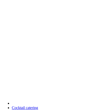
Cocktail catering