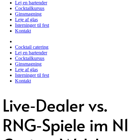
Lej en bartender
Cocktailkursus
Ginsmagning
Leje af glas
Isterninger til fest
Kontakt
Cocktail catering
Lej en bartender
Cocktailkursus
Ginsmagning
Leje af glas
Isterninger til fest
Kontakt
Live‑Dealer vs.
RNG‑Spiele im N1