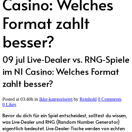
Casino: Welches
Format zahlt
besser?
09 jul
Live‑Dealer vs. RNG‑Spiele
im N1 Casino: Welches Format
zahlt besser?
Posted at 03:40h
in
Ikke-kategoriseret
by
Reinhold
0 Comments
0
Likes
Bevor du dich für ein Spiel entscheidest, solltest du wissen,
was Live‑Dealer und RNG (Random Number Generator)
eigentlich bedeutet. Live‑Dealer‑Tische werden von echten