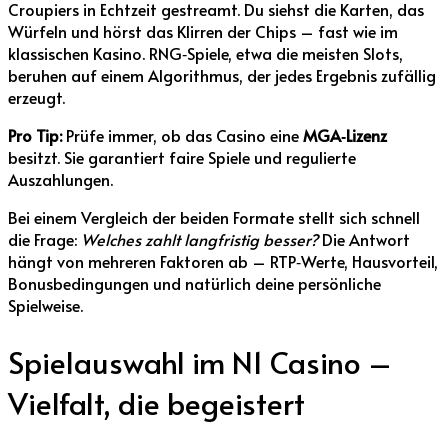
Croupiers in Echtzeit gestreamt. Du siehst die Karten, das
Würfeln und hörst das Klirren der Chips – fast wie im
klassischen Kasino. RNG‑Spiele, etwa die meisten Slots,
beruhen auf einem Algorithmus, der jedes Ergebnis zufällig
erzeugt.
Pro Tip:
Prüfe immer, ob das Casino eine
MGA‑Lizenz
besitzt. Sie garantiert faire Spiele und regulierte
Auszahlungen.
Bei einem Vergleich der beiden Formate stellt sich schnell
die Frage:
Welches zahlt langfristig besser?
Die Antwort
hängt von mehreren Faktoren ab – RTP‑Werte, Hausvorteil,
Bonusbedingungen und natürlich deine persönliche
Spielweise.
Spielauswahl im N1 Casino –
Vielfalt, die begeistert