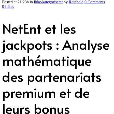
Posted at 21:23h
in
Ikke-kategoriseret
by
Reinhold
0 Comments
0
Likes
NetEnt et les
jackpots : Analyse
mathématique
des partenariats
premium et de
leurs bonus