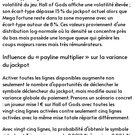
volatilité du jeu. Hall of Gods affiche une volatilité élevée ;
son écart‑type dépasse 15 % du jackpot actuel alors que
Mega Fortune reste dans la zone moyenne avec un
écart‑type autour de 8 %. Ces valeurs proviennent d’une
distribution log‑normale où la densité se concentre près
du bas mais possède une longue queue qui génère les
coups majeurs rares mais très rémunérateurs.
Influence du « payline multiplier » sur la variance
du jackpot
Activer toutes les lignes disponibles augmente non
seulement le nombre d’opportunités de déclencher le
symbole déclencheur du jackpot, mais modifie aussi la
variance globale du paiement. Prenons un scénario concret
: un joueur mise 1 € sur Hall of Gods avec toutes les
vingt‑cinq lignes activées contre seulement cinq lignes
activées avec la même mise totale répartie différemment.
Avec vingt‑cinq lignes, la probabilité d’obtenir le symbole