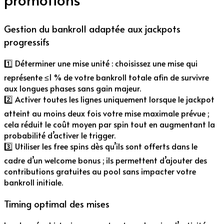
Gestion du bankroll adaptée aux jackpots
progressifs
1️⃣ Déterminer une mise unité : choisissez une mise qui
représente ≤1 % de votre bankroll totale afin de survivre
aux longues phases sans gain majeur.
2️⃣ Activer toutes les lignes uniquement lorsque le jackpot
atteint au moins deux fois votre mise maximale prévue ;
cela réduit le coût moyen par spin tout en augmentant la
probabilité d’activer le trigger.
3️⃣ Utiliser les free spins dès qu’ils sont offerts dans le
cadre d’un welcome bonus ; ils permettent d’ajouter des
contributions gratuites au pool sans impacter votre
bankroll initiale.
Timing optimal des mises