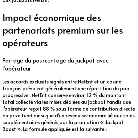
Impact économique des
partenariats premium sur les
opérateurs
Partage du pourcentage du jackpot avec
l’opérateur
Les accords exclusifs signés entre NetEnt et un casino
français prévoient généralement une répartition du pool
progressive : NetEnt conserve environ 12 % du montant
total collecté via les mises dédiées au jackpot tandis que
l’opérateur reçoit 88 % sous forme de contribution directe
au prize fund ainsi que d’un revenu secondaire lié aux spins
supplémentaires générés par la promotion « Jackpot
Boost ». La formule appliquée est la suivante :