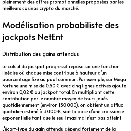
pleinement des offres promotionnelles proposées par les
meilleurs casinos crypto du marché.
Modélisation probabiliste des
jackpots NetEnt
Distribution des gains attendus
Le calcul du jackpot progressif repose sur une fonction
linéaire où chaque mise contribue à hauteur d’un
pourcentage fixe au pool commun. Par exemple, sur Mega
Fortune une mise de 0,50 € avec cinq lignes actives ajoute
environ 0,02 € au jackpot total. En multipliant cette
contribution par le nombre moyen de tours joués
quotidiennement (environ 150 000), on obtient un afflux
quotidien estimé à 3 000 €, soit la base d’une croissance
exponentielle tant que le seuil maximal n’est pas atteint.
L’écart‑type du gain attendu dépend fortement de la