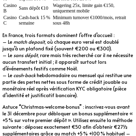
Casino
Wagering 25x, limite gain €150,
Sans dépôt €10
B
uniquement mobile
Casino
Cash‑back 15 %
Minimum turnover €1000/mois, retrait
C
semaine
sous 48h
En France, trois formats dominent l’offre d’accueil :
– Le
match deposit
, où chaque euro versé est doublé
jusqu’à un plafond fixé (souvent €200 ou €300).
– Le
sans dépôt
, rare mais très recherché car il ne nécessite
aucun transfert initial ; il apparaît surtout lors
d’événements festifs comme Noël.
– Le
cash‑back
hebdomadaire ou mensuel qui restitue une
partie des pertes nettes sous forme de crédit jouable ou
monétaire réel après vérification KYC obligatoire (pièce
d’identité et justificatif bancaire).
Astuce “Christmas‑welcome‑bonus” : inscrivez‑vous avant
le 31 décembre pour débloquer un bonus supplémentaire «
+5 % sur votre premier dépôt ». Utilisez ensuite la méthode
suivante : déposez exactement €50 afin d’obtenir €27½
supplémentaires grâce au match +5 % +100 % habituel –