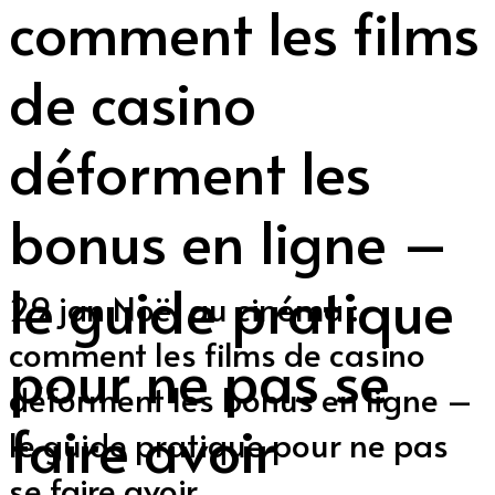
comment les films
de casino
déforment les
bonus en ligne –
le guide pratique
29 jan
Noël au cinéma :
comment les films de casino
pour ne pas se
déforment les bonus en ligne –
faire avoir
le guide pratique pour ne pas
se faire avoir