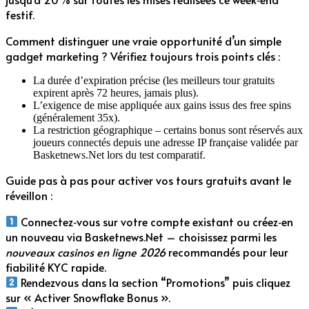
festif.
Comment distinguer une vraie opportunité d’un simple
gadget marketing ? Vérifiez toujours trois points clés :
La durée d’expiration précise (les meilleurs tour gratuits
expirent après 72 heures, jamais plus).
L’exigence de mise appliquée aux gains issus des free spins
(généralement 35x).
La restriction géographique – certains bonus sont réservés aux
joueurs connectés depuis une adresse IP française validée par
Basketnews.Net lors du test comparatif.
Guide pas à pas pour activer vos tours gratuits avant le
réveillon :
Connectez‑vous sur votre compte existant ou créez‑en
un nouveau via Basketnews.Net – choisissez parmi les
nouveaux casinos en ligne 2026
recommandés pour leur
fiabilité KYC rapide.
Rendez­vous dans la section “Promotions” puis cliquez
sur « Activer Snowflake Bonus ».