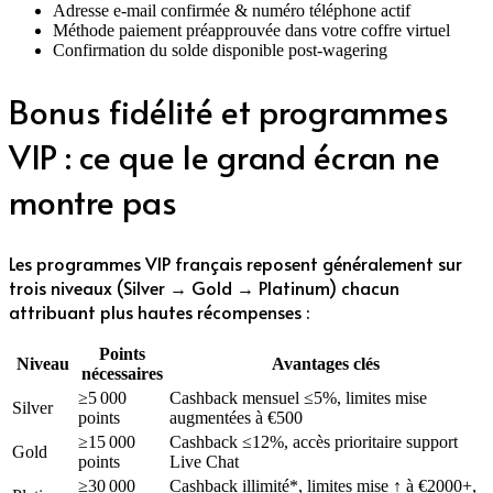
Adresse e‐mail confirmée & numéro téléphone actif
Méthode paiement préapprouvée dans votre coffre virtuel
Confirmation du solde disponible post‐wagering
Bonus fidélité et programmes
VIP : ce que le grand écran ne
montre pas
Les programmes VIP français reposent généralement sur
trois niveaux (Silver → Gold → Platinum) chacun
attribuant plus hautes récompenses :
Points
Niveau
Avantages clés
nécessaires
≥5 000
Cashback mensuel ≤5%, limites mise
Silver
points
augmentées à €500
≥15 000
Cashback ≤12%, accès prioritaire support
Gold
points
Live Chat
≥30 000
Cashback illimité*, limites mise ↑ à €2000+,