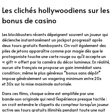
Les clichés hollywoodiens sur les
bonus de casino
Les blockbusters récents dépeignent souvent un joueur qui
déclenche instantanément un jackpot progressif après
deux tours gratuits flamboyants. On voit également des
piles de jetons apparaître comme par magie dès que le
protagoniste touche une carte rouge ou qu’il accepte un
« gift » offert par la caméra du décor lumineux. En réalité,
aucun site français ne propose un gain immédiat sans
condition ; même le plus généreux “bonus sans dépôt”
impose généralement un wagering minimum entre 20x
et 30x sur la mise maximale autorisée.
Dans ces films, chaque scène est amplifiée par une
bande‑son originale qui rend l’expérience presque tactile :
on croit entendre le cliquetis du compteur lorsqu’un joueur
active ses tours gratuits illimités pendant toute une nuit