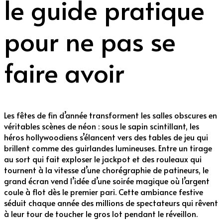
le guide pratique
pour ne pas se
faire avoir
Les fêtes de fin d’année transforment les salles obscures en
véritables scènes de néon : sous le sapin scintillant, les
héros hollywoodiens s’élancent vers des tables de jeu qui
brillent comme des guirlandes lumineuses. Entre un tirage
au sort qui fait exploser le jackpot et des rouleaux qui
tournent à la vitesse d’une chorégraphie de patineurs, le
grand écran vend l’idée d’une soirée magique où l’argent
coule à flot dès le premier pari. Cette ambiance festive
séduit chaque année des millions de spectateurs qui rêvent
à leur tour de toucher le gros lot pendant le réveillon.