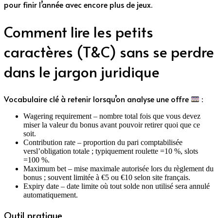
pour finir l’année avec encore plus de jeux.
Comment lire les petits
caractères (T&C) sans se perdre
dans le jargon juridique
Vocabulaire clé à retenir lorsqu’on analyse une offre
:
Wagering requirement – nombre total fois que vous devez
miser la valeur du bonus avant pouvoir retirer quoi que ce
soit.
Contribution rate – proportion du pari comptabilisée
versl’obligation totale ; typiquement roulette =10 %, slots
=100 %.
Maximum bet – mise maximale autorisée lors du règlement du
bonus ; souvent limitée à €5 ou €10 selon site français.
Expiry date – date limite où tout solde non utilisé sera annulé
automatiquement.
Outil pratique