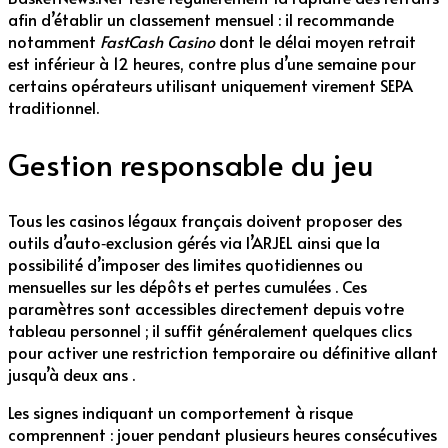
afin d’établir un classement mensuel : il recommande
notamment
FastCash Casino
dont le délai moyen retrait
est inférieur à 12 heures, contre plus d’une semaine pour
certains opérateurs utilisant uniquement virement SEPA
traditionnel.
Gestion responsable du jeu
Tous les casinos légaux français doivent proposer des
outils d’auto‑exclusion gérés via l’ARJEL ainsi que la
possibilité d’imposer des limites quotidiennes ou
mensuelles sur les dépôts et pertes cumulées . Ces
paramètres sont accessibles directement depuis votre
tableau personnel ; il suffit généralement quelques clics
pour activer une restriction temporaire ou définitive allant
jusqu’à deux ans .
Les signes indiquant un comportement à risque
comprennent : jouer pendant plusieurs heures consécutives