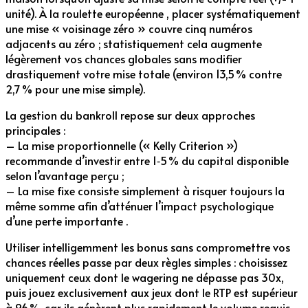
unité). À la roulette européenne , placer systématiquement
une mise « voisinage zéro » couvre cinq numéros
adjacents au zéro ; statistiquement cela augmente
légèrement vos chances globales sans modifier
drastiquement votre mise totale (environ 13,5 % contre
2,7 % pour une mise simple).
La gestion du bankroll repose sur deux approches
principales :
– La mise proportionnelle (« Kelly Criterion »)
recommande d’investir entre 1‑5 % du capital disponible
selon l’avantage perçu ;
– La mise fixe consiste simplement à risquer toujours la
même somme afin d’atténuer l’impact psychologique
d’une perte importante .
Utiliser intelligemment les bonus sans compromettre vos
chances réelles passe par deux règles simples : choisissez
uniquement ceux dont le wagering ne dépasse pas 30x,
puis jouez exclusivement aux jeux dont le RTP est supérieur
à 96 %, car ils génèrent plus rapidement le volume requis