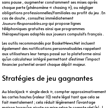
sans pause , augmenter constamment ses mises après
chaque perte (phénomène « chasing »), ou négliger
obligations professionnelles/familiales au profit du jeu . En
cas de doute , consultez immédiatement
Joueurs‑Responsables.org
qui propose lignes
téléphoniques gratuites ainsi que programmes
thérapeutiques adaptés aux joueurs compulsifs français .
Les outils recommandés par BasketNews.Net incluent
également des notifications personnalisables rappelant
aux utilisateurs leur temps passé sur la plateforme ainsi
qu’un calculateur intégré permettant d’estimer l’impact
financier potentiel avant chaque dépôt majeur.
Stratégies de jeu gagnantes
Au blackjack « single‑deck », compter approximativement
les cartes hautes (valeur 10) reste légal tant que cela se
fait mentalement ; cela réduit légèrement l’avantage
maison lorsqu’on ajuste sa mise selon le compte réel (+/- 1