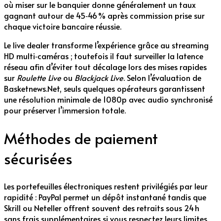
où miser sur le banquier donne généralement un taux
gagnant autour de 45‑46 % après commission prise sur
chaque victoire bancaire réussie.
Le live dealer transforme l’expérience grâce au streaming
HD multi‑caméras ; toutefois il faut surveiller la latence
réseau afin d’éviter tout décalage lors des mises rapides
sur
Roulette Live
ou
Blackjack Live
. Selon l’évaluation de
Basketnews.Net, seuls quelques opérateurs garantissent
une résolution minimale de 1080p avec audio synchronisé
pour préserver l’immersion totale.
Méthodes de paiement
sécurisées
Les portefeuilles électroniques restent privilégiés par leur
rapidité : PayPal permet un dépôt instantané tandis que
Skrill ou Neteller offrent souvent des retraits sous 24 h
sans frais supplémentaires si vous respectez leurs limites