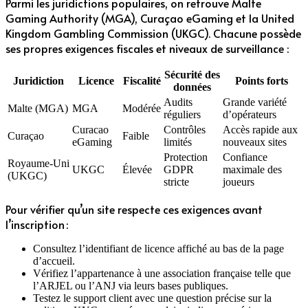
Parmi les juridictions populaires, on retrouve Malte
Gaming Authority (MGA), Curaçao eGaming et la United
Kingdom Gambling Commission (UKGC). Chacune possède
ses propres exigences fiscales et niveaux de surveillance :
Sécurité des
Juridiction
Licence
Fiscalité
Points forts
données
Audits
Grande variété
Malte (MGA)
MGA
Modérée
réguliers
d’opérateurs
Curacao
Contrôles
Accès rapide aux
Curaçao
Faible
eGaming
limités
nouveaux sites
Protection
Confiance
Royaume‑Uni
UKGC
Élevée
GDPR
maximale des
(UKGC)
stricte
joueurs
Pour vérifier qu’un site respecte ces exigences avant
l’inscription :
Consultez l’identifiant de licence affiché au bas de la page
d’accueil.
Vérifiez l’appartenance à une association française telle que
l’ARJEL ou l’ANJ via leurs bases publiques.
Testez le support client avec une question précise sur la