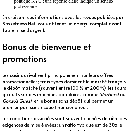
politique KYC ; une réponse claire indique un sérieux
professionnel.
En croisant ces informations avec les revues publiées par
Basketnews.Net, vous obtenez un aperçu complet avant
toute mise d’argent.
Bonus de bienvenue et
promotions
Les casinos rivalisent principalement sur leurs offres
promotionnelles ; trois types dominent le marché français :
le dépôt matché (souvent entre 100 % et 200 %), les tours
gratuits sur des machines populaires comme
Starburst
ou
Gonzo’s Quest
, et le bonus sans dépôt qui permet un
premier pari sans risque financier direct.
Les conditions associées sont souvent cachées derrière des
exigences de mise élevées : un ratio typique est de 30x le
montant du bonus plus le dépôt initial avant tout retrait