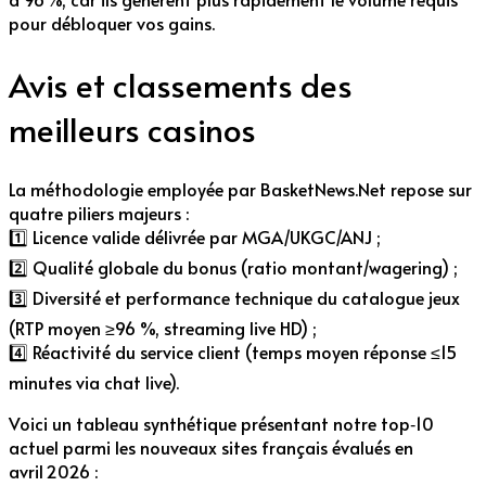
pour débloquer vos gains.
Avis et classements des
meilleurs casinos
La méthodologie employée par BasketNews.Net repose sur
quatre piliers majeurs :
1️⃣ Licence valide délivrée par MGA/UKGC/ANJ ;
2️⃣ Qualité globale du bonus (ratio montant/wagering) ;
3️⃣ Diversité et performance technique du catalogue jeux
(RTP moyen ≥96 %, streaming live HD) ;
4️⃣ Réactivité du service client (temps moyen réponse ≤15
minutes via chat live).
Voici un tableau synthétique présentant notre top‑10
actuel parmi les nouveaux sites français évalués en
avril 2026 :