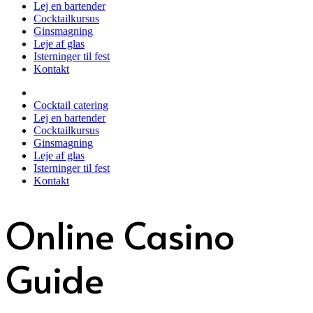
Lej en bartender
Cocktailkursus
Ginsmagning
Leje af glas
Isterninger til fest
Kontakt
Cocktail catering
Lej en bartender
Cocktailkursus
Ginsmagning
Leje af glas
Isterninger til fest
Kontakt
Online Casino
Guide